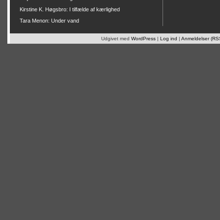
Kirstine K. Høgsbro: I tilfælde af kærlighed
Tara Menon: Under vand
Udgivet med
WordPress
|
Log ind
|
Anmeldelser (RS