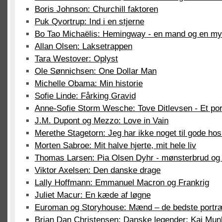
Boris Johnson: Churchill faktoren
Puk Qvortrup: Ind i en stjerne
Bo Tao Michaëlis: Hemingway - en mand og en my
Allan Olsen: Laksetrappen
Tara Westover: Oplyst
Ole Sønnichsen: One Dollar Man
Michelle Obama: Min historie
Sofie Linde: Fårking Gravid
Anne-Sofie Storm Wesche: Tove Ditlevsen - Et po
J.M. Dupont og Mezzo: Love in Vain
Merethe Stagetorn: Jeg har ikke noget til gode hos
Morten Sabroe: Mit halve hjerte, mit hele liv
Thomas Larsen: Pia Olsen Dyhr - mønsterbrud og
Viktor Axelsen: Den danske drage
Lally Hoffmann: Emmanuel Macron og Frankrig
Juliet Macur: En kæde af løgne
Euroman og Storyhouse: Mænd – de bedste portræ
Brian Dan Christensen: Danske legender: Kaj Munk