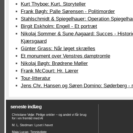
Kurt Thyboe: Kurt. Storyteller
Frank Bøgh: Palle Sørensen - Politimorder
Stahlschmidt & Spiegelhauer: Operation Spiegelha
Birgit Eskholm: Engell - Et portræt
Nikolaj Sommer & Sune Aagaard: Succes - Histori
Kjærsgaard
Günter Grass: Når løget skrælles
Et monument over Venstres damptromle
Nikolaj Bøgh: Brødrene Møller
Frank McCourt: Hr. Lærer
Tour-litteratur
Jens Chr. Hansen og Søren Domino: Søderberg -
seneste indlæg
Christiane Vejlø: Pinlige onkler – og andet vi får brug
for i en fremtid med AI
M. L. Stedman: Lyset i havet
Maja Lucas: Tennisdigte