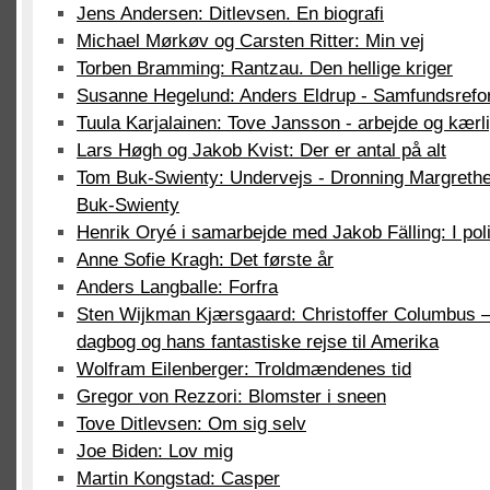
Jens Andersen: Ditlevsen. En biografi
Michael Mørkøv og Carsten Ritter: Min vej
Torben Bramming: Rantzau. Den hellige kriger
Susanne Hegelund: Anders Eldrup - Samfundsrefo
Tuula Karjalainen: Tove Jansson - arbejde og kærl
Lars Høgh og Jakob Kvist: Der er antal på alt
Tom Buk-Swienty: Undervejs - Dronning Margrethe 
Buk-Swienty
Henrik Oryé i samarbejde med Jakob Fälling: I polit
Anne Sofie Kragh: Det første år
Anders Langballe: Forfra
Sten Wijkman Kjærsgaard: Christoffer Columbus 
dagbog og hans fantastiske rejse til Amerika
Wolfram Eilenberger: Troldmændenes tid
Gregor von Rezzori: Blomster i sneen
Tove Ditlevsen: Om sig selv
Joe Biden: Lov mig
Martin Kongstad: Casper