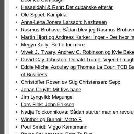
Hesseldahl & Rehr: Det cubanske efterår
Ole Sippel: Kampklar
Anna-Lena Joners Larsson: Nazitøsen
Rasmus Brohave: Sådan blev jeg Rasmus Brohav
Martin Hjort og Andreas Karker: Inger - Der hvor 
Megyn Kelly: Settle for more
Vivek J. Tiwary, Andrew C. Robinson og Kyle Bake
David Cay Johnston: Donald Trump. Vejen til mag
Eddie Michel Azoulay og Thomas La Cour: TCB Ban
of Business
Christoffer Rosenløv Stig Christensen: Sepp
Johan Cruyff: Mit livs bane
Jim Lyngvild: Møgunge!
Lars Fink: John Eriksen
Nadja Tolokonnikova: Sådan starter man en revolu
Winther og Burhøi: Mette F.
Poul Smidt: Viggo Kampmann