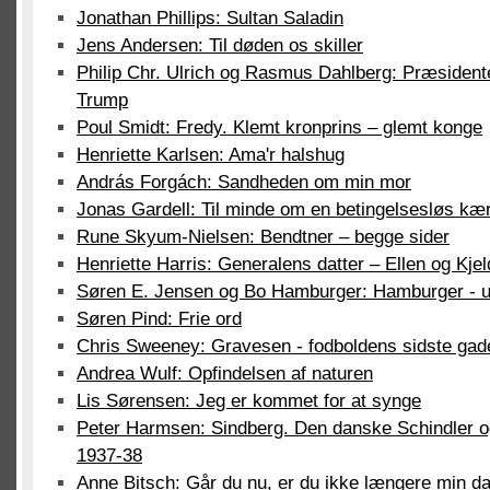
Jonathan Phillips: Sultan Saladin
Jens Andersen: Til døden os skiller
Philip Chr. Ulrich og Rasmus Dahlberg: Præsidente
Trump
Poul Smidt: Fredy. Klemt kronprins – glemt konge
Henriette Karlsen: Ama'r halshug
András Forgách: Sandheden om min mor
Jonas Gardell: Til minde om en betingelsesløs kær
Rune Skyum-Nielsen: Bendtner – begge sider
Henriette Harris: Generalens datter – Ellen og Kjel
Søren E. Jensen og Bo Hamburger: Hamburger - ud
Søren Pind: Frie ord
Chris Sweeney: Gravesen - fodboldens sidste gad
Andrea Wulf: Opfindelsen af naturen
Lis Sørensen: Jeg er kommet for at synge
Peter Harmsen: Sindberg. Den danske Schindler 
1937-38
Anne Bitsch: Går du nu, er du ikke længere min da