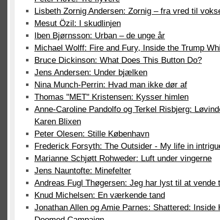
Lisbeth Zornig Andersen: Zornig – fra vred til voks
Mesut Özil: I skudlinjen
Iben Bjørnsson: Urban – de unge år
Michael Wolff: Fire and Fury, Inside the Trump Wh
Bruce Dickinson: What Does This Button Do?
Jens Andersen: Under bjælken
Nina Munch-Perrin: Hvad man ikke dør af
Thomas "MET" Kristensen: Kysser himlen
Anne-Caroline Pandolfo og Terkel Risbjerg: Løvinde
Karen Blixen
Peter Olesen: Stille København
Frederick Forsyth: The Outsider - My life in intrigu
Marianne Schjøtt Rohweder: Luft under vingerne
Jens Nauntofte: Minefelter
Andreas Fugl Thøgersen: Jeg har lyst til at vende ti
Knud Michelsen: En værkende tand
Jonathan Allen og Amie Parnes: Shattered: Inside H
Doomed Campaign