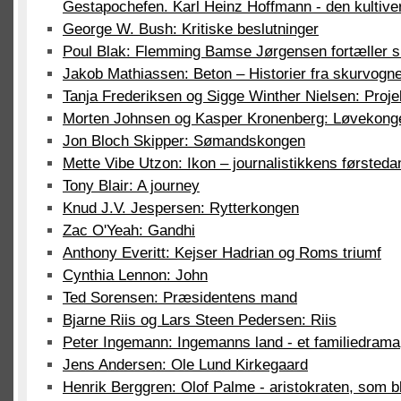
Gestapochefen. Karl Heinz Hoffmann - den kultive
George W. Bush: Kritiske beslutninger
Poul Blak: Flemming Bamse Jørgensen fortæller sit 
Jakob Mathiassen: Beton – Historier fra skurvogn
Tanja Frederiksen og Sigge Winther Nielsen: Proj
Morten Johnsen og Kasper Kronenberg: Løvekonge
Jon Bloch Skipper: Sømandskongen
Mette Vibe Utzon: Ikon – journalistikkens førsted
Tony Blair: A journey
Knud J.V. Jespersen: Rytterkongen
Zac O'Yeah: Gandhi
Anthony Everitt: Kejser Hadrian og Roms triumf
Cynthia Lennon: John
Ted Sorensen: Præsidentens mand
Bjarne Riis og Lars Steen Pedersen: Riis
Peter Ingemann: Ingemanns land - et familiedrama
Jens Andersen: Ole Lund Kirkegaard
Henrik Berggren: Olof Palme - aristokraten, som bl