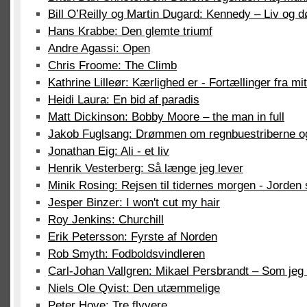
Bill O’Reilly og Martin Dugard: Kennedy – Liv og 
Hans Krabbe: Den glemte triumf
Andre Agassi: Open
Chris Froome: The Climb
Kathrine Lilleør: Kærlighed er - Fortællinger fra mit
Heidi Laura: En bid af paradis
Matt Dickinson: Bobby Moore – the man in full
Jakob Fuglsang: Drømmen om regnbuestriberne og
Jonathan Eig: Ali - et liv
Henrik Vesterberg: Så længe jeg lever
Minik Rosing: Rejsen til tidernes morgen - Jorden 
Jesper Binzer: I won't cut my hair
Roy Jenkins: Churchill
Erik Petersson: Fyrste af Norden
Rob Smyth: Fodboldsvindleren
Carl-Johan Vallgren: Mikael Persbrandt – Som jeg
Niels Ole Qvist: Den utæmmelige
Peter Hove: Tre flyvere