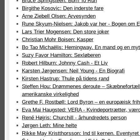
Bruce Springsteen: Born To Run
Birgithe Kosovic: Den inderste fare
Arne Ziebell Olsen: Arvesynden
Rune Skyum-Nielsen: Jakob var her - Bogen om E
Lars Trier Mogensen: Den store joker
Christian Mohr Boisen: Kasper
Bo Tao Michaëlis: Hemingway. En mand og en my
Suzy Favor Hamilton: Sexløberen
Robert Hilburn: Johnny Cash - Et Liv
Karsten Jørgensen: Neil Young - En Biografi
Kirsten Hastrup: Thule på tidens rand
Steffen Hou: Drømmenes deroute – Skæbnefortælli
amerikanske virkelighed
Grethe F. Rostbøll: Lord Byron – en europæisk fri
Eva Mai Haugsted: VERA - Kvindeportrætter, vær
René Højris: Churchill - århundredets person
Jørgen Leth: Mine helte
Rikke May Kristthorsson: Ind til kernen. Eventyre