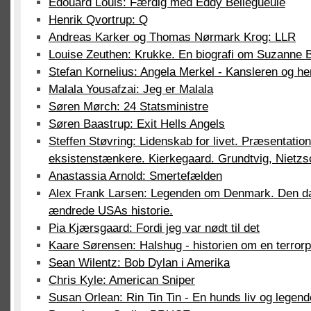
Édouard Louis: Færdig med Eddy Bellegueule
Henrik Qvortrup: Q
Andreas Karker og Thomas Nørmark Krog: LLR
Louise Zeuthen: Krukke. En biografi om Suzanne 
Stefan Kornelius: Angela Merkel - Kansleren og h
Malala Yousafzai: Jeg er Malala
Søren Mørch: 24 Statsministre
Søren Baastrup: Exit Hells Angels
Steffen Støvring: Lidenskab for livet. Præsentation 
eksistenstænkere. Kierkegaard. Grundtvig, Nietzs
Anastassia Arnold: Smertefælden
Alex Frank Larsen: Legenden om Denmark. Den da
ændrede USAs historie.
Pia Kjærsgaard: Fordi jeg var nødt til det
Kaare Sørensen: Halshug - historien om en terrorp
Sean Wilentz: Bob Dylan i Amerika
Chris Kyle: American Sniper
Susan Orlean: Rin Tin Tin - En hunds liv og legend