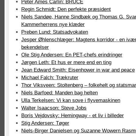
Peter Ames Carlin: BRUCE
Regin Schmidt: Den perfekte præsident
Niels Sandøe, Hanne Sindbæk og Thomas G. Sva
Kammerherrens nye klæder
Preben Lund: Statsadvokaten
Jesper Øhlenschlæger: Magtens korridor - en ivæ
bekendelser
Ole Stig Andersen: En PET-chefs erindringer
Jørgen Leth: Et hus er mere end en ting
Jean Edward Smith: Eisenhower in war and peace
Michael Falch: Trækruter
Thor Viksveen: Stoltenberg – folkehelt og statsma
Niels Barfoed: Manden bag helten
Ulla Terkelsen: Vi kan sove i flyvemaskinen
Walter Isaacson: Steve Jobs
Boris Vejdovsky: Hemingway - et liv i billeder
Stig Andersen: Tøger
Niels-Birger Danielsen og Suzanne Wowern Rasm