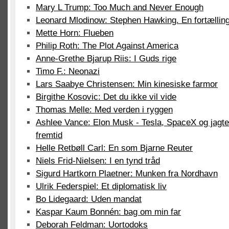
Mary L Trump: Too Much and Never Enough
Leonard Mlodinow: Stephen Hawking. En fortællin
Mette Horn: Flueben
Philip Roth: The Plot Against America
Anne-Grethe Bjarup Riis: I Guds rige
Timo F.: Neonazi
Lars Saabye Christensen: Min kinesiske farmor
Birgithe Kosovic: Det du ikke vil vide
Thomas Melle: Med verden i ryggen
Ashlee Vance: Elon Musk - Tesla, SpaceX og jagte
fremtid
Helle Retbøll Carl: En som Bjarne Reuter
Niels Frid-Nielsen: I en tynd tråd
Sigurd Hartkorn Plaetner: Munken fra Nordhavn
Ulrik Federspiel: Et diplomatisk liv
Bo Lidegaard: Uden mandat
Kaspar Kaum Bonnén: bag om min far
Deborah Feldman: Uortodoks