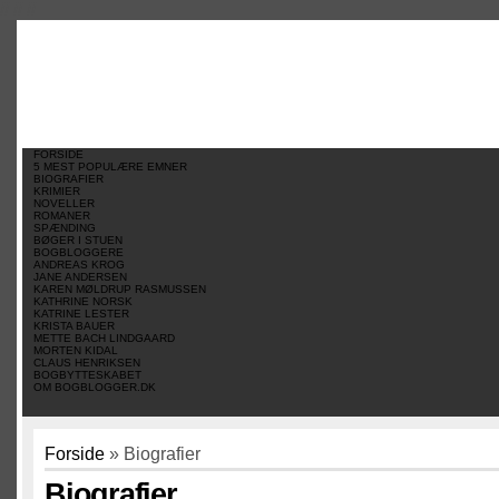
//
//
//
FORSIDE
5 MEST POPULÆRE EMNER
BIOGRAFIER
KRIMIER
NOVELLER
ROMANER
SPÆNDING
BØGER I STUEN
BOGBLOGGERE
ANDREAS KROG
JANE ANDERSEN
KAREN MØLDRUP RASMUSSEN
KATHRINE NORSK
KATRINE LESTER
KRISTA BAUER
METTE BACH LINDGAARD
MORTEN KIDAL
CLAUS HENRIKSEN
BOGBYTTESKABET
OM BOGBLOGGER.DK
Forside
» Biografier
Biografier