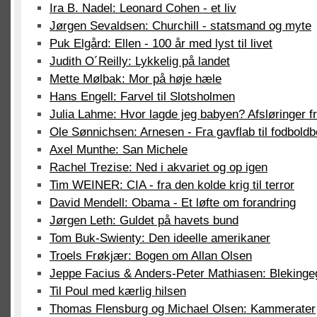
Ira B. Nadel: Leonard Cohen - et liv
Jørgen Sevaldsen: Churchill - statsmand og myte
Puk Elgård: Ellen - 100 år med lyst til livet
Judith O´Reilly: Lykkelig på landet
Mette Mølbak: Mor på høje hæle
Hans Engell: Farvel til Slotsholmen
Julia Lahme: Hvor lagde jeg babyen? Afsløringer f
Ole Sønnichsen: Arnesen - Fra gavflab til fodbold
Axel Munthe: San Michele
Rachel Trezise: Ned i akvariet og op igen
Tim WEINER: CIA - fra den kolde krig til terror
David Mendell: Obama - Et løfte om forandring
Jørgen Leth: Guldet på havets bund
Tom Buk-Swienty: Den ideelle amerikaner
Troels Frøkjær: Bogen om Allan Olsen
Jeppe Facius & Anders-Peter Mathiasen: Blekinge
Til Poul med kærlig hilsen
Thomas Flensburg og Michael Olsen: Kammerater