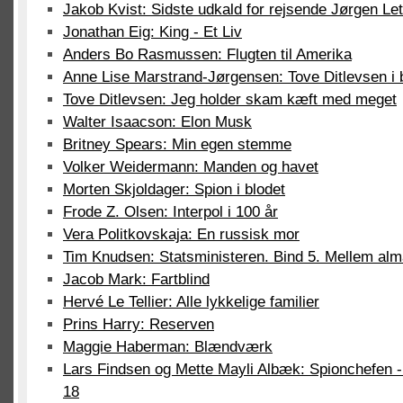
Jakob Kvist: Sidste udkald for rejsende Jørgen Le
Jonathan Eig: King - Et Liv
Anders Bo Rasmussen: Flugten til Amerika
Anne Lise Marstrand-Jørgensen: Tove Ditlevsen i b
Tove Ditlevsen: Jeg holder skam kæft med meget
Walter Isaacson: Elon Musk
Britney Spears: Min egen stemme
Volker Weidermann: Manden og havet
Morten Skjoldager: Spion i blodet
Frode Z. Olsen: Interpol i 100 år
Vera Politkovskaja: En russisk mor
Tim Knudsen: Statsministeren. Bind 5. Mellem alm
Jacob Mark: Fartblind
Hervé Le Tellier: Alle lykkelige familier
Prins Harry: Reserven
Maggie Haberman: Blændværk
Lars Findsen og Mette Mayli Albæk: Spionchefen - e
18