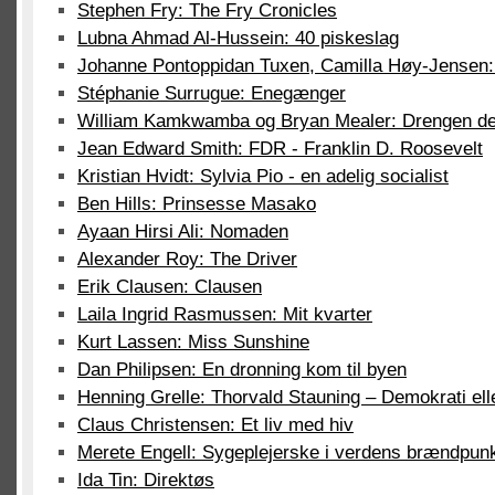
Stephen Fry: The Fry Cronicles
Lubna Ahmad Al-Hussein: 40 piskeslag
Johanne Pontoppidan Tuxen, Camilla Høy-Jensen:
Stéphanie Surrugue: Enegænger
William Kamkwamba og Bryan Mealer: Drengen d
Jean Edward Smith: FDR - Franklin D. Roosevelt
Kristian Hvidt: Sylvia Pio - en adelig socialist
Ben Hills: Prinsesse Masako
Ayaan Hirsi Ali: Nomaden
Alexander Roy: The Driver
Erik Clausen: Clausen
Laila Ingrid Rasmussen: Mit kvarter
Kurt Lassen: Miss Sunshine
Dan Philipsen: En dronning kom til byen
Henning Grelle: Thorvald Stauning – Demokrati ell
Claus Christensen: Et liv med hiv
Merete Engell: Sygeplejerske i verdens brændpun
Ida Tin: Direktøs