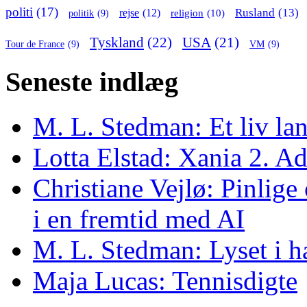
politi
(17)
Rusland
(13)
rejse
(12)
religion
(10)
politik
(9)
Tyskland
(22)
USA
(21)
Tour de France
(9)
VM
(9)
Seneste indlæg
M. L. Stedman: Et liv lan
Lotta Elstad: Xania 2. A
Christiane Vejlø: Pinlige 
i en fremtid med AI
M. L. Stedman: Lyset i h
Maja Lucas: Tennisdigte