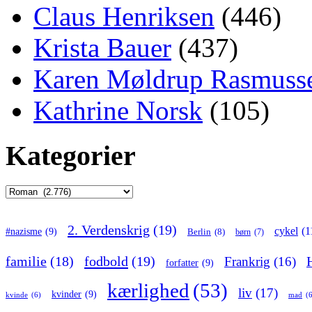
Claus Henriksen
(446)
Krista Bauer
(437)
Karen Møldrup Rasmuss
Kathrine Norsk
(105)
Kategorier
Kategorier
2. Verdenskrig
(19)
cykel
(1
#nazisme
(9)
Berlin
(8)
børn
(7)
familie
(18)
fodbold
(19)
Frankrig
(16)
forfatter
(9)
kærlighed
(53)
liv
(17)
kvinder
(9)
kvinde
(6)
mad
(