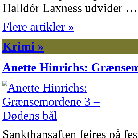
Halldór Laxness udvider …
Flere artikler »
Krimi »
Anette Hinrichs: Grænsem
Sankthansaften fejres på fes