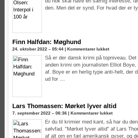
du nok skal have en særlig interesse, f
Olsen:
Interpol
den. Men det er synd. For hvad der er t
i
100
år
Finn Halfdan: Møghund
til
24. oktober 2022 – 05:44 |
Kommentarer lukket
Finn
Så er der dansk krimi på topniveau. Det
Halfdan:
anden krimi om journalisten Elliot Boye, o
Møghund
af. Boye er en herlig type anti-helt, de
ud for …
Lars Thomassen: Mørket lyver altid
til
7. september 2022 – 06:36 |
Kommentarer lukket
Lars
Er du til krimier med kant, så har du den
Thomassen:
sølvfad. ”Mørket lyver altid” af Lars T
Mørket
lyver
af alt om en fæl amerikansk gyser, og 