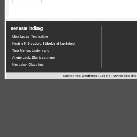
seneste indlæg
Maja Lucas: Tennisdigte
Kirstine K. Høgsbro: I tilfælde af kærlighed
Tara Menon: Under vand
Anette Leck: Efterårssommer
Kim Leine: Olavs hus
Udgivet med
WordPress
|
Log ind
|
Anmeldelser (RS