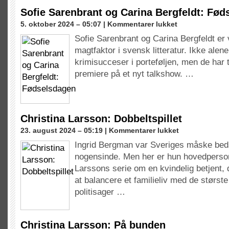
Dæmonen
Sofie Sarenbrant og Carina Bergfeldt: Fø
til
5. oktober 2024 – 05:07 |
Kommentarer lukket
Sofie
Sofie Sarenbrant og Carina Bergfeldt er v
Sarenbrant
magtfaktor i svensk litteratur. Ikke alen
og
Carina
krimisucceser i porteføljen, men de har t
Bergfeldt:
premiere på et nyt talkshow. …
Fødselsdagen
Christina Larsson: Dobbeltspillet
til
23. august 2024 – 05:19 |
Kommentarer lukket
Christina
Ingrid Bergman var Sveriges måske beds
Larsson:
nogensinde. Men her er hun hovedperson
Dobbeltspillet
Larssons serie om en kvindelig betjent, 
at balancere et familieliv med de størst
politisager …
Christina Larsson: På bunden