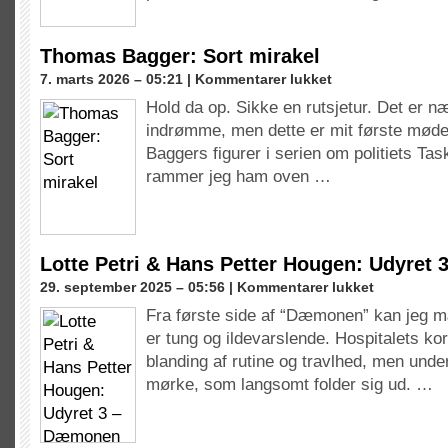
Thomas Bagger: Sort mirakel
til
7. marts 2026 – 05:21 |
Kommentarer lukket
Thomas
Hold da op. Sikke en rutsjetur. Det er næ
Bagger:
indrømme, men dette er mit første mø
Sort
mirakel
Baggers figurer i serien om politiets Ta
rammer jeg ham oven …
Lotte Petri & Hans Petter Hougen: Udyret
til
29. september 2025 – 05:56 |
Kommentarer lukket
Lotte
Fra første side af “Dæmonen” kan jeg 
Petri
er tung og ildevarslende. Hospitalets ko
&
Hans
blanding af rutine og travlhed, men under
Petter
mørke, som langsomt folder sig ud. …
Hougen:
Udyret
3
–