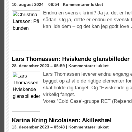
til
10. august 2024 – 06:54 |
Kommentarer lukket
Christina
Endnu en svensk krimi? Ja ja, det er hel
Larsson:
sådan. Og ja, dette er endnu en svensk 
På
bunden
kan lide dem – og det kan jeg godt love
Lars Thomassen: Hviskende glansbilleder
til
28. december 2023 – 05:59 |
Kommentarer lukket
Lars
Lars Thomassen leverer endnu engang en r
Thomassen:
bygget op af alle de rigtige elementer for
Hviskende
glansbilleder
skal holde dig fanget. Og ”Hviskende gla
virkelig fanget.
Vores ’Cold Case’-gruppe RET (Rejsen
Karina Kring Nicolaisen: Akilleshæl
til
13. december 2023 – 05:48 |
Kommentarer lukket
Karina