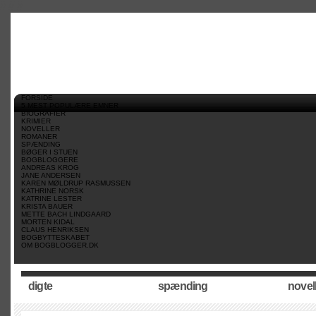
//
//
//
FORSIDE
5 MEST POPULÆRE EMNER
BIOGRAFIER
KRIMIER
NOVELLER
ROMANER
SPÆNDING
BØGER I STUEN
BOGBLOGGERE
ANDREAS KROG
JANE ANDERSEN
KAREN MØLDRUP RASMUSSEN
KATHRINE NORSK
KATRINE LESTER
KRISTA BAUER
METTE BACH LINDGAARD
MORTEN KIDAL
CLAUS HENRIKSEN
BOGBYTTESKABET
OM BOGBLOGGER.DK
digte
spænding
novel