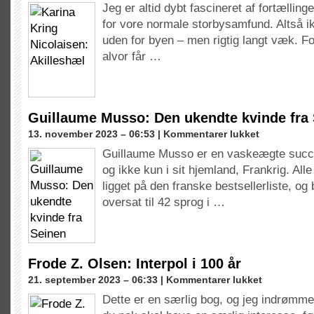
Jeg er altid dybt fascineret af fortælling
Kring
for vore normale storbysamfund. Altså i
Nicolaisen:
Akilleshæl
uden for byen – men rigtig langt væk. For
alvor får …
Guillaume Musso: Den ukendte kvinde fra
til
13. november 2023 – 06:53 |
Kommentarer lukket
Guillaume
Guillaume Musso er en vaskeægte succe
Musso:
og ikke kun i sit hjemland, Frankrig. All
Den
ukendte
ligget på den franske bestsellerliste, og
kvinde
oversat til 42 sprog i …
fra
Seinen
Frode Z. Olsen: Interpol i 100 år
til
21. september 2023 – 06:33 |
Kommentarer lukket
Frode
Dette er en særlig bog, og jeg indrømm
Z.