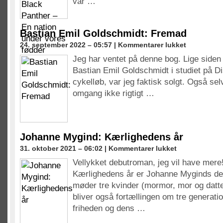
var …
Black
Panther
–
En
Bastian Emil Goldschmidt: Fremad
nation
til
24. september 2022 – 05:57 |
Kommentarer lukket
under
Bastian
vores
Jeg har ventet på denne bog. Lige siden 
Emil
fødder
Bastian Emil Goldschmidt i studiet på D
Goldschmidt:
Fremad
cykelløb, var jeg faktisk solgt. Også sel
omgang ikke rigtigt …
Johanne Mygind: Kærlighedens år
til
31. oktober 2021 – 06:02 |
Kommentarer lukket
Johanne
Vellykket debutroman, jeg vil have mere
Mygind:
Kærlighedens år er Johanne Myginds de
Kærlighedens
år
møder tre kvinder (mormor, mor og datte
bliver også fortællingen om tre generati
friheden og dens …