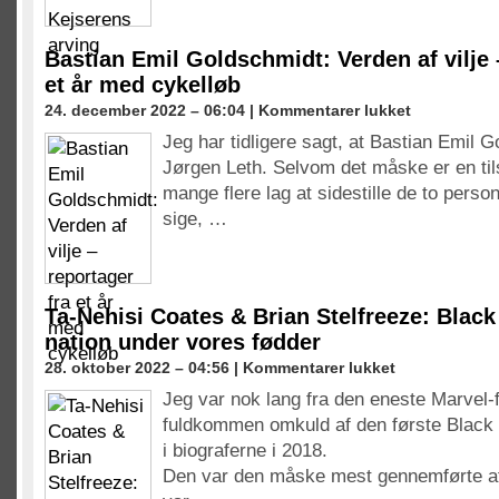
arving
Bastian Emil Goldschmidt: Verden af vilje 
et år med cykelløb
til
24. december 2022 – 06:04 |
Kommentarer lukket
Bastian
Jeg har tidligere sagt, at Bastian Emil 
Emil
Jørgen Leth. Selvom det måske er en til
Goldschmidt:
Verden
mange flere lag at sidestille de to personl
af
sige, …
vilje
–
reportager
fra
et
Ta-Nehisi Coates & Brian Stelfreeze: Black
år
nation under vores fødder
med
til
28. oktober 2022 – 04:56 |
Kommentarer lukket
cykelløb
Ta-
Jeg var nok lang fra den eneste Marvel-
Nehisi
fuldkommen omkuld af den første Black 
Coates
&
i biograferne i 2018.
Brian
Den var den måske mest gennemførte af 
Stelfreeze: