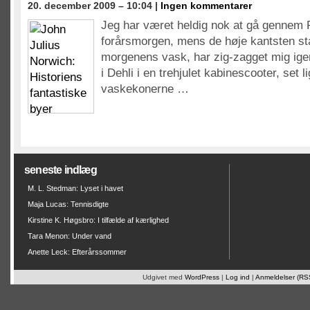
20. december 2009 – 10:04 |
Ingen kommentarer
Jeg har været heldig nok at gå gennem 
forårsmorgen, mens de høje kantsten st
morgenens vask, har zig-zagget mig i
i Dehli i en trehjulet kabinescooter, set 
vaskekonerne …
seneste indlæg
M. L. Stedman: Lyset i havet
Maja Lucas: Tennisdigte
Kirstine K. Høgsbro: I tilfælde af kærlighed
Tara Menon: Under vand
Anette Leck: Efterårssommer
Udgivet med
WordPress
|
Log ind
|
Anmeldelser (RS