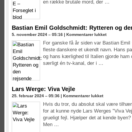
en række brutale mord, der …
Forseglet
i
blod
Bastian Emil Goldschmidt: Rytteren og de
til
5. november 2024 – 05:16 |
Kommentarer lukket
Bastian
For ganske få år siden var Bastian Emil
Emil
fleste danskere et ukendt navn. Hans pa
Goldschmidt:
Rytteren
og hans kærlighed til Italien gjorde ham 
og
særligt én tv-kanal, der i …
den
rejsende
Lars Werge: Viva Vejle
til
25. februar 2024 – 05:36 |
Kommentarer lukket
Lars
Hvis du tror, du absolut skal være tilhæ
Werge:
for at kunne nyde Lars Werges ”Viva Vej
Viva
Vejle
grueligt fejl. Hjælper det at kende byen?
Men …