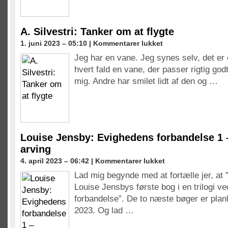
A. Silvestri: Tanker om at flygte
til
1. juni 2023 – 05:10 |
Kommentarer lukket
A.
Jeg har en vane. Jeg synes selv, det er 
Silvestri:
hvert fald en vane, der passer rigtig god
Tanker
om
mig. Andre har smilet lidt af den og …
at
flygte
Louise Jensby: Evighedens forbandelse 1 
arving
til
4. april 2023 – 06:42 |
Kommentarer lukket
Louise
Lad mig begynde med at fortælle jer, at 
Jensby:
Louise Jensbys første bog i en trilogi 
Evighedens
forbandelse
forbandelse”. De to næste bøger er planl
1
2023. Og lad …
–
Kejserens