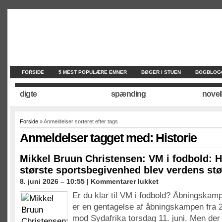
//
//
//
FORSIDE
5 MEST POPULÆRE EMNER
BØGER I STUEN
BOGBLOG
digte
spænding
novel
Forside
» Anmeldelser sorteret efter tags
Anmeldelser tagget med: Historie
Mikkel Bruun Christensen: VM i fodbold: 
største sportsbegivenhed blev verdens stø
til
8. juni 2026 – 10:55 |
Kommentarer lukket
Mikkel
Er du klar til VM i fodbold? Åbningskam
Bruun
er en gentagelse af åbningskampen fra 
Christensen:
VM
mod Sydafrika torsdag 11. juni. Men der 