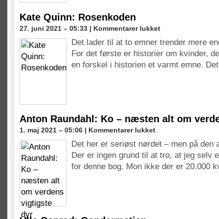
Kate Quinn: Rosenkoden
til
27. juni 2021 – 05:33 |
Kommentarer lukket
Kate
Det lader til at to emner trender mere en
Quinn:
For det første er historier om kvinder, de
Rosenkoden
en forskel i historien et varmt emne. De
Anton Raundahl: Ko – næsten alt om verde
til
1. maj 2021 – 05:06 |
Kommentarer lukket
Anton
Det her er seriøst nørdet – men på den 
Raundahl:
Der er ingen grund til at tro, at jeg selv 
Ko
–
for denne bog. Mon ikke der er 20.000
næsten
alt
om
verdens
vigtigste
dyr