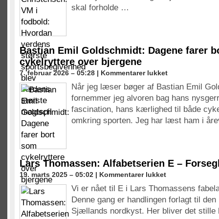
i
skal forholde …
fodbold:
Hvordan
verdens
største
sportsbegivenhed
Bastian Emil Goldschmidt: Dagene farer b
blev
cykelryttere over bjergene
verdens
til
7. februar 2026 – 05:28 |
Kommentarer lukket
største
Bastian
magtspil
Når jeg læser bøger af Bastian Emil Go
Emil
fornemmer jeg alvoren bag hans nysgerr
Goldschmidt:
Dagene
fascination, hans kærlighed til både cy
farer
omkring sporten. Jeg har læst ham i år
bort
som
cykelryttere
over
bjergene
Lars Thomassen: Alfabetserien E – Forsegl
til
19. marts 2025 – 05:02 |
Kommentarer lukket
Lars
Vi er nået til E i Lars Thomassens fabela
Thomassen:
Denne gang er handlingen forlagt til den r
Alfabetserien
E
Sjællands nordkyst. Her bliver det stille
–