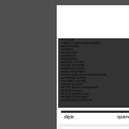
//
//
//
FORSIDE
5 MEST POPULÆRE EMNER
BIOGRAFIER
KRIMIER
NOVELLER
ROMANER
SPÆNDING
BØGER I STUEN
BOGBLOGGERE
ANDREAS KROG
JANE ANDERSEN
KAREN MØLDRUP RASMUSSEN
KATHRINE NORSK
KATRINE LESTER
KRISTA BAUER
METTE BACH LINDGAARD
MORTEN KIDAL
CLAUS HENRIKSEN
BOGBYTTESKABET
OM BOGBLOGGER.DK
digte
spæn