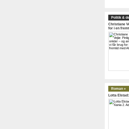
Politik & d
Christiane Ve
for i en frem
Roman »
Lotta Elstad