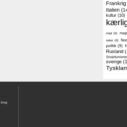
Frankrig
Italien
(1
kultur
(10)
kærli
mag
mad
(6)
Nor
natur
(6)
r
politik
(9)
Rusland
(
Sovjetunione
sverige
(
Tyskla
r brug