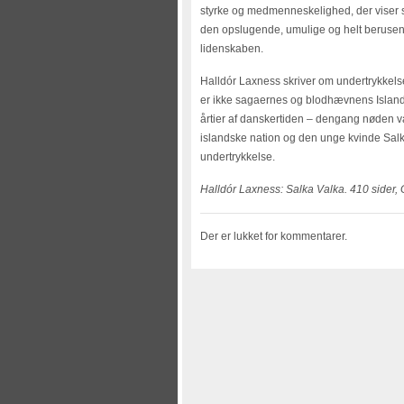
styrke og medmenneskelighed, der viser si
den opslugende, umulige og helt berusen
lidenskaben.
Halldór Laxness skriver om undertrykkel
er ikke sagaernes og blodhævnens Island vi
årtier af danskertiden – dengang nøden var
islandske nation og den unge kvinde Salka
undertrykkelse.
Halldór Laxness: Salka Valka. 410 sider,
Der er lukket for kommentarer.