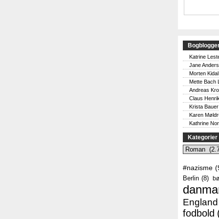
Bogblogge
Katrine Lest
Jane Ander
Morten Kidal
Mette Bach 
Andreas Kr
Claus Henri
Krista Bauer
Karen Møld
Kathrine No
Kategorier
Kategorier
#nazisme
(
Berlin
(8)
bø
danma
England
fodbold