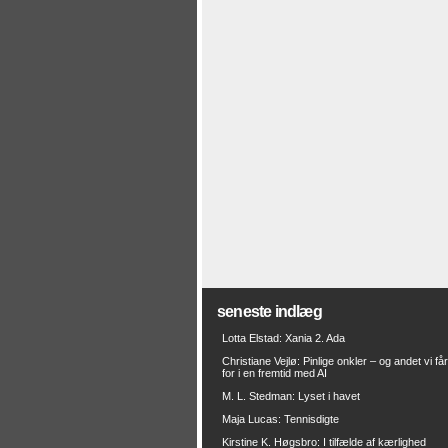
seneste indlæg
Lotta Elstad: Xania 2. Ada
Christiane Vejlø: Pinlige onkler – og andet vi få
for i en fremtid med AI
M. L. Stedman: Lyset i havet
Maja Lucas: Tennisdigte
Kirstine K. Høgsbro: I tilfælde af kærlighed