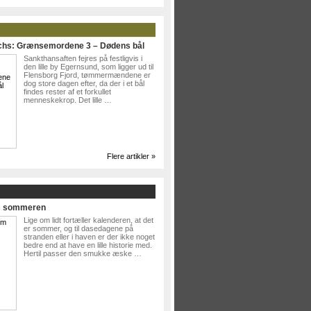
ichs: Grænsemordene 3 – Dødens bål
Sankthansaften fejres på festligvis i
den lille by Egernsund, som ligger ud til
Flensborg Fjord, tømmermændene er
dog store dagen efter, da der i et bål
findes rester af et forkullet
menneskekrop. Det lille …
Flere artikler »
Om sommeren
Lige om lidt fortæller kalenderen, at det
er sommer, og til dasedagene på
stranden eller i haven er der ikke noget
bedre end at have en lille historie med.
Hertil passer den smukke æske …