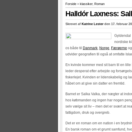
Forside
»
klassiker
,
Roman
Halldór Laxness: Sal
Skrevet af
Katrine Lester
den 17. februar 20
Gyldendal 
nordiske kl
os både til
Danmark
,
Norge
,
Færøerne
o
udvider geografien til også at omfatte Isla
En kvinde kommer med sit barn til en lille
leder desperat efter arbejde og forsørgel
fiskerlejet. Kvinden er lidenskabelig og l
håbet om at give sin datter en fremtid.
Barnet er Salka Valka, der nægter at indo
hos købmanden og ingen har nogen penge. 
selv vælge sit liv – men det er svært at r
fattigdom, druk og overgreb.
Det er en roman om en nation i en brydnin
En barsk roman om et grumt samfund, hvo