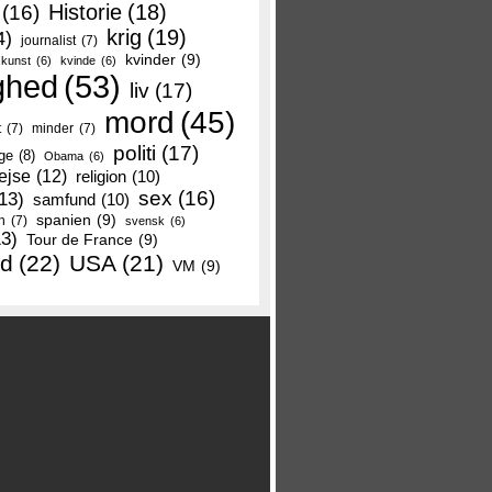
Historie
(18)
(16)
krig
(19)
4)
journalist
(7)
kvinder
(9)
kunst
(6)
kvinde
(6)
ghed
(53)
liv
(17)
mord
(45)
t
(7)
minder
(7)
politi
(17)
ge
(8)
Obama
(6)
ejse
(12)
religion
(10)
sex
(16)
13)
samfund
(10)
spanien
(9)
n
(7)
svensk
(6)
13)
Tour de France
(9)
nd
(22)
USA
(21)
VM
(9)