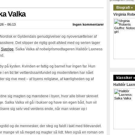
Biografi »
ka Valka
Virginia Robe
26 – 06:13
Ingen kommentarer
Nordisk er Gyldendals genudgivelser og nyoversættelser af
assikere. Det slipper de rigtig godt afsted med og serien tager
g
Sverige
. Salka Valka af nobelprismodtageren Halldór Laxness
nd.
 by på kysten. Kvinden er fattig og barnet har ingen far. Hun
se i en tid før velfærdssamfundet og moderniteten har nået
klassiker 
ader sig rive med – af byens religiøse, af kærligheden og af
Halldór Laxn
rdne sig magten og mændene i byen, hvor alle bliver skrevet
Salka Valka vil gå i bukser og have sin egen båd, hun vil
ealisere sig selv ved verdens ende, når man vokser op i
gstid og de mennesker, der steg og faldt i takt med tidevandet.
r mange vil så meget og magter så lidt. Men også en roman om