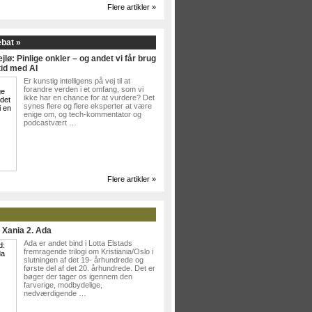
Flere artikler »
ebat »
jlø: Pinlige onkler – og andet vi får brug
tid med AI
Er kunstig intelligens på vej til at
forandre verden i et omfang, som vi
ikke har en chance for at vurdere? Det
synes flere og flere eksperter at være
enige om, og tech-kommentator og
podcastvært …
Flere artikler »
: Xania 2. Ada
Ada er andet bind i Lotta Elstads
fremragende trilogi om Kristiania/Oslo i
slutningen af det 19- århundrede og
første del af det 20. århundrede. Det er
bøger der tager os igennem den
farverige, modbydelige,
nedværdigende …