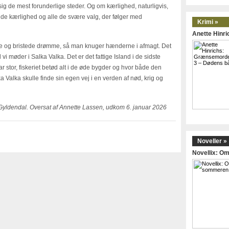
g de mest forunderlige steder. Og om kærlighed, naturligvis,
de kærlighed og alle de svære valg, der følger med
Krimi »
Anette Hinr
se og bristede drømme, så man knuger hænderne i afmagt. Det
 møder i Salka Valka. Det er det fattige Island i de sidste
 stor, fiskeriet betød alt i de øde bygder og hvor både den
 Valka skulle finde sin egen vej i en verden af nød, krig og
 Gyldendal. Oversat af Annette Lassen, udkom 6. januar 2026
Noveller »
Novellix: 