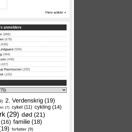
Flere artikler »
rs anmeldere
er
(888)
sen
(678)
(636)
Lindgaard
(599)
og
(494)
ksen
(446)
(437)
rup Rasmussen
(200)
rsk
(105)
2. Verdenskrig
(19)
9)
cykling
(14)
cykel
(11)
rn
(7)
rk
(29)
død
(21)
familie
(18)
(16)
(19)
forfatter
(9)