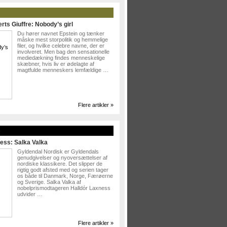
rts Giuffre: Nobody’s girl
Du hører navnet Epstein og tænker
måske mest storpolitik og hemmelige
filer, og hvilke celebre navne, der er
involveret. Men bag den sensationelle
mediedækning findes menneskelige
skæbner, hvis liv er ødelagte af
magtfulde menneskers lemfældige …
Flere artikler »
»
ess: Salka Valka
Gyldendal Nordisk er Gyldendals
genudgivelser og nyoversættelser af
nordiske klassikere. Det slipper de
rigtig godt afsted med og serien tager
os både til Danmark, Norge, Færøerne
og Sverige. Salka Valka af
nobelprismodtageren Halldór Laxness
udvider …
Flere artikler »