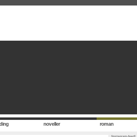
ding
noveller
roman
[instagram-feed]