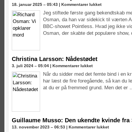
til
18. januar 2025 – 05:43 |
Kommentarer lukket
Richard
Jeg stiftede første gang bekendtskab me
Osman:
Osman, da han var sidekick til værten A
Vi
opklarer
BBC-showet Pointless. Hvad jeg ikke vid
mord
Osman, der skabte det populære show,
Christina Larsson: Nådestødet
til
3. juli 2024 – 05:04 |
Kommentarer lukket
Christina
Når du sidder med det femte bind i en kr
Larsson:
har læst de fire foregående, så kan du l
Nådestødet
at du er på fremmed grund. Men det er
Guillaume Musso: Den ukendte kvinde fra
til
13. november 2023 – 06:53 |
Kommentarer lukket
Guillaume