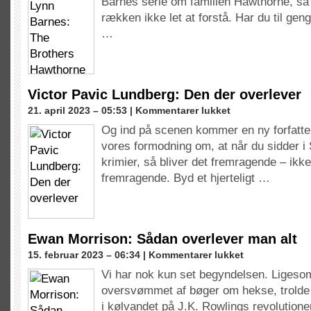
Barnes serie om familien Hawthorne, så b
Barnes:
The
rækken ikke let at forstå. Har du til ge
Brothers
…
Hawthorne
Victor Pavic Lundberg: Den der overlever
til
21. april 2023 – 05:53 |
Kommentarer lukket
Victor
Og ind på scenen kommer en ny forfatter
Pavic
vores formodning om, at når du sidder i 
Lundberg:
Den
krimier, så bliver det fremragende – ikk
der
fremragende. Byd et hjerteligt …
overlever
Ewan Morrison: Sådan overlever man alt
til
15. februar 2023 – 06:34 |
Kommentarer lukket
Ewan
Vi har nok kun set begyndelsen. Ligesom
Morrison:
oversvømmet af bøger om hekse, trolde
Sådan
overlever
i kølvandet på J.K. Rowlings revolution