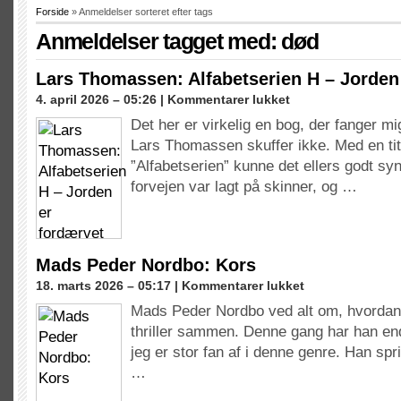
Forside
» Anmeldelser sorteret efter tags
Anmeldelser tagget med: død
Lars Thomassen: Alfabetserien H – Jorden
til
4. april 2026 – 05:26 |
Kommentarer lukket
Lars
Det her er virkelig en bog, der fanger mig 
Thomassen:
Lars Thomassen skuffer ikke. Med en ti
Alfabetserien
H
”Alfabetserien” kunne det ellers godt syn
–
forvejen var lagt på skinner, og …
Jorden
er
fordærvet
Mads Peder Nordbo: Kors
til
18. marts 2026 – 05:17 |
Kommentarer lukket
Mads
Mads Peder Nordbo ved alt om, hvordan
Peder
thriller sammen. Denne gang har han end
Nordbo:
Kors
jeg er stor fan af i denne genre. Han spri
…