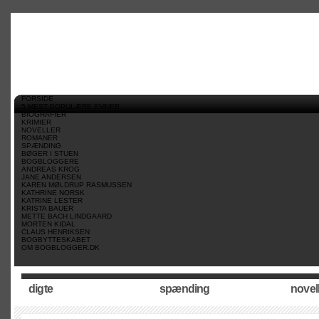
//
//
//
FORSIDE
5 MEST POPULÆRE EMNER
BIOGRAFIER
KRIMIER
NOVELLER
ROMANER
SPÆNDING
BØGER I STUEN
BOGBLOGGERE
ANDREAS KROG
JANE ANDERSEN
KAREN MØLDRUP RASMUSSEN
KATHRINE NORSK
KATRINE LESTER
KRISTA BAUER
METTE BACH LINDGAARD
MORTEN KIDAL
CLAUS HENRIKSEN
BOGBYTTESKABET
OM BOGBLOGGER.DK
digte
spænding
novel