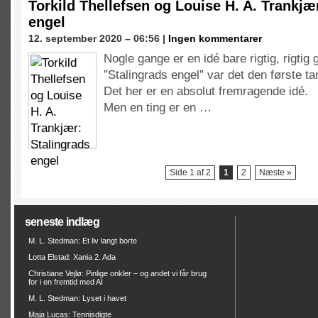
Torkild Thellefsen og Louise H. A. Trankjæ
engel
12. september 2020 – 06:56 |
Ingen kommentarer
Nogle gange er en idé bare rigtig, rigtig
”Stalingrads engel” var det den første t
Det her er en absolut fremragende idé.
Men en ting er en …
Side 1 af 2
1
2
Næste »
seneste indlæg
M. L. Stedman: Et liv langt borte
Lotta Elstad: Xania 2. Ada
Christiane Vejlø: Pinlige onkler – og andet vi får brug
for i en fremtid med AI
M. L. Stedman: Lyset i havet
Maja Lucas: Tennisdigte