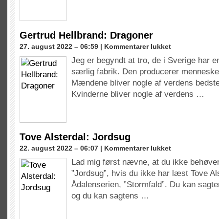
Gertrud Hellbrand: Dragoner
til
27. august 2022 – 06:59 |
Kommentarer lukket
Gertrud
Jeg er begyndt at tro, de i Sverige har en
Hellbrand:
særlig fabrik. Den producerer menneske
Dragoner
Mændene bliver nogle af verdens bedste
Kvinderne bliver nogle af verdens …
Tove Alsterdal: Jordsug
til
22. august 2022 – 06:07 |
Kommentarer lukket
Tove
Lad mig først nævne, at du ikke behøver 
Alsterdal:
”Jordsug”, hvis du ikke har læst Tove Als
Jordsug
Ådalenserien, ”Stormfald”. Du kan sagte
og du kan sagtens …