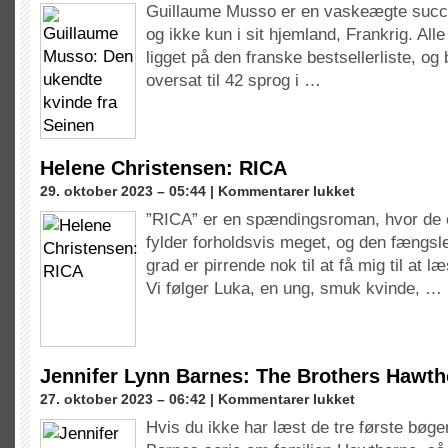
Guillaume Musso er en vaskeægte succe
Musso:
og ikke kun i sit hjemland, Frankrig. All
Den
ukendte
ligget på den franske bestsellerliste, og
kvinde
oversat til 42 sprog i …
fra
Seinen
Helene Christensen: RICA
til
29. oktober 2023 – 05:44 |
Kommentarer lukket
Helene
”RICA” er en spændingsroman, hvor de e
Christensen:
fylder forholdsvis meget, og den fængsl
RICA
grad er pirrende nok til at få mig til at l
Vi følger Luka, en ung, smuk kvinde, …
Jennifer Lynn Barnes: The Brothers Hawt
til
27. oktober 2023 – 06:42 |
Kommentarer lukket
Jennifer
Hvis du ikke har læst de tre første bøger
Lynn