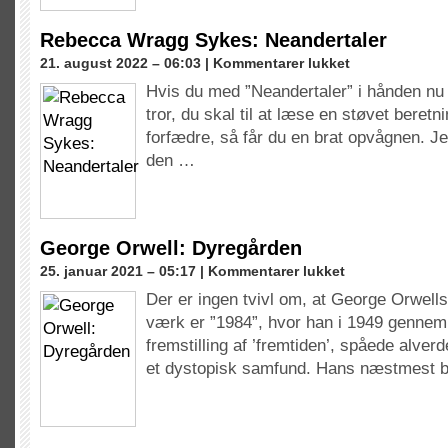
Rebecca Wragg Sykes: Neandertaler
til
21. august 2022 – 06:03 |
Kommentarer lukket
Rebecca
Hvis du med ”Neandertaler” i hånden nu 
Wragg
tror, du skal til at læse en støvet bere
Sykes:
Neandertaler
forfædre, så får du en brat opvågnen. 
den …
George Orwell: Dyregården
til
25. januar 2021 – 05:17 |
Kommentarer lukket
George
Der er ingen tvivl om, at George Orwel
Orwell:
værk er ”1984”, hvor han i 1949 gennem
Dyregården
fremstilling af ’fremtiden’, spåede alve
et dystopisk samfund. Hans næstmest