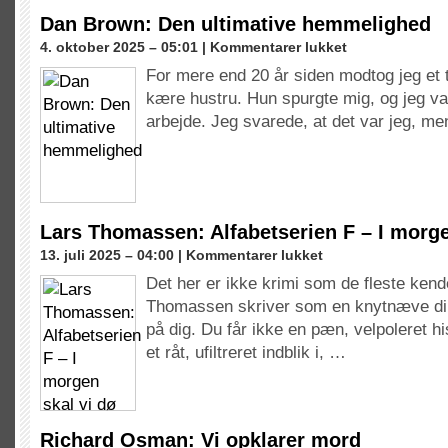
Dan Brown: Den ultimative hemmelighed
til
4. oktober 2025 – 05:01 |
Kommentarer lukket
Dan
For mere end 20 år siden modtog jeg et 
Brown:
kære hustru. Hun spurgte mig, og jeg va
Den
ultimative
arbejde. Jeg svarede, at det var jeg, me
hemmelighed
Lars Thomassen: Alfabetserien F – I morge
til
13. juli 2025 – 04:00 |
Kommentarer lukket
Lars
Det her er ikke krimi som de fleste kend
Thomassen:
Thomassen skriver som en knytnæve dir
Alfabetserien
F
på dig. Du får ikke en pæn, velpoleret h
–
et råt, ufiltreret indblik i, …
I
morgen
skal
vi
dø
Richard Osman: Vi opklarer mord