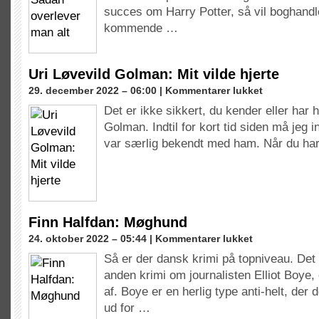
man
succes om Harry Potter, så vil boghandl
alt
kommende …
Uri Løvevild Golman: Mit vilde hjerte
til
29. december 2022 – 06:00 |
Kommentarer lukket
Uri
Det er ikke sikkert, du kender eller har 
Løvevild
Golman. Indtil for kort tid siden må jeg 
Golman:
Mit
var særlig bekendt med ham. Når du har
vilde
hjerte
Finn Halfdan: Møghund
til
24. oktober 2022 – 05:44 |
Kommentarer lukket
Finn
Så er der dansk krimi på topniveau. Det
Halfdan:
anden krimi om journalisten Elliot Boye, o
Møghund
af. Boye er en herlig type anti-helt, de
ud for …