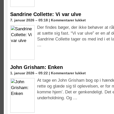
Sandrine Collette: Vi var ulve
til
7. januar 2026 – 05:18 |
Kommentarer lukket
Sandrine
Der findes bøger, der ikke behøver at r
Collette:
at sætte sig fast. “Vi var ulve” er en af 
Vi
var
Sandrine Collette tager os med ind i et 
ulve
…
John Grisham: Enken
til
1. januar 2026 – 05:22 |
Kommentarer lukket
John
At tage en John Grisham bog op i hænder
Grisham:
rette og glæde sig til oplevelsen, er for m
Enken
komme hjem’. Det er genkendeligt. Det e
underholdning. Og …