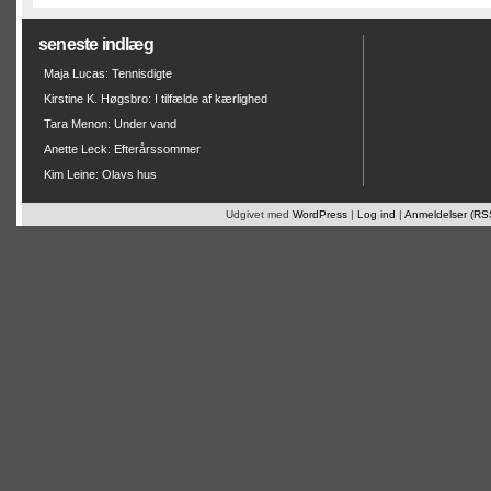
seneste indlæg
Maja Lucas: Tennisdigte
Kirstine K. Høgsbro: I tilfælde af kærlighed
Tara Menon: Under vand
Anette Leck: Efterårssommer
Kim Leine: Olavs hus
Udgivet med
WordPress
|
Log ind
|
Anmeldelser (RS