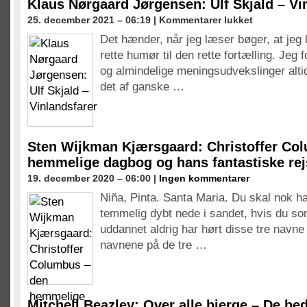
Klaus Nørgaard Jørgensen: Ulf Skjald – Vi
til
25. december 2021 – 06:19 |
Kommentarer lukket
Klaus
Det hænder, når jeg læser bøger, at jeg l
Nørgaard
rette humør til den rette fortælling. Jeg
Jørgensen:
Ulf
og almindelige meningsudvekslinger altid 
Skjald
det af ganske …
–
Vinlandsfarer
Sten Wijkman Kjærsgaard: Christoffer Co
hemmelige dagbog og hans fantastiske rejs
19. december 2020 – 06:00 |
Ingen kommentarer
Niña, Pinta. Santa Maria. Du skal nok h
temmelig dybt nede i sandet, hvis du som
uddannet aldrig har hørt disse tre navne 
navnene på de tre …
Mitchell Beazley: Over alle bjerge – De bed