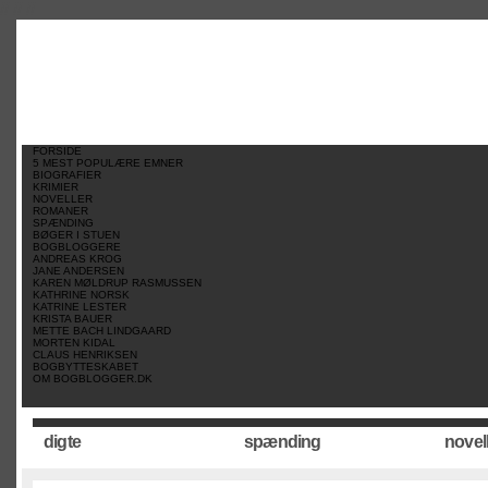
//
//
//
FORSIDE
5 MEST POPULÆRE EMNER
BIOGRAFIER
KRIMIER
NOVELLER
ROMANER
SPÆNDING
BØGER I STUEN
BOGBLOGGERE
ANDREAS KROG
JANE ANDERSEN
KAREN MØLDRUP RASMUSSEN
KATHRINE NORSK
KATRINE LESTER
KRISTA BAUER
METTE BACH LINDGAARD
MORTEN KIDAL
CLAUS HENRIKSEN
BOGBYTTESKABET
OM BOGBLOGGER.DK
digte
spænding
novel