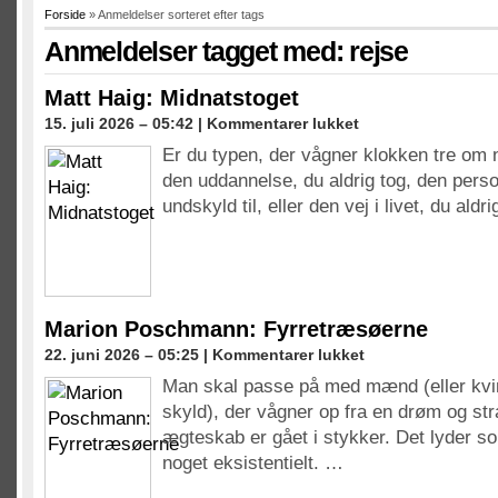
Forside
» Anmeldelser sorteret efter tags
Anmeldelser tagget med: rejse
Matt Haig: Midnatstoget
til
15. juli 2026 – 05:42 |
Kommentarer lukket
Matt
Er du typen, der vågner klokken tre om 
Haig:
den uddannelse, du aldrig tog, den person
Midnatstoget
undskyld til, eller den vej i livet, du aldr
Marion Poschmann: Fyrretræsøerne
til
22. juni 2026 – 05:25 |
Kommentarer lukket
Marion
Man skal passe på med mænd (eller kvin
Poschmann:
skyld), der vågner op fra en drøm og st
Fyrretræsøerne
ægteskab er gået i stykker. Det lyder 
noget eksistentielt. …