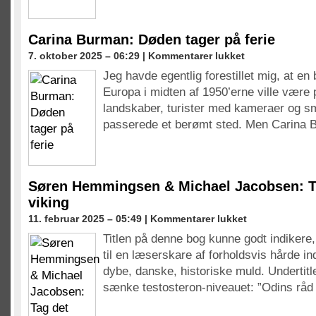
Carina Burman: Døden tager på ferie
til
7. oktober 2025 – 06:29 |
Kommentarer lukket
Carina
Jeg havde egentlig forestillet mig, at e
Burman:
Europa i midten af 1950’erne ville være
Døden
tager
landskaber, turister med kameraer og sm
på
passerede et berømt sted. Men Carina
ferie
Søren Hemmingsen & Michael Jacobsen: T
viking
til
11. februar 2025 – 05:49 |
Kommentarer lukket
Søren
Titlen på denne bog kunne godt indikere
Hemmingsen
til en læserskare af forholdsvis hårde in
&
Michael
dybe, danske, historiske muld. Undertitl
Jacobsen:
sænke testosteron-niveauet: ”Odins rå
Tag
det