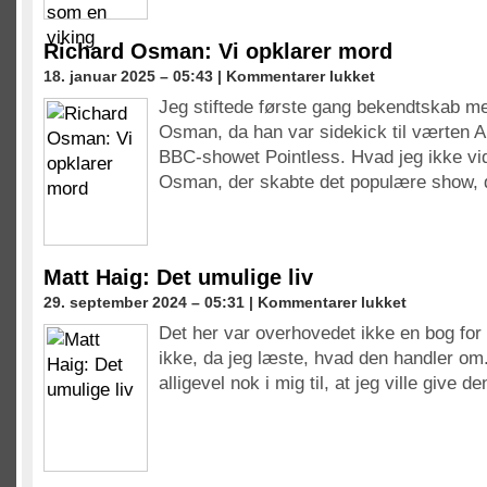
som
en
viking
Richard Osman: Vi opklarer mord
til
18. januar 2025 – 05:43 |
Kommentarer lukket
Richard
Jeg stiftede første gang bekendtskab me
Osman:
Osman, da han var sidekick til værten A
Vi
opklarer
BBC-showet Pointless. Hvad jeg ikke vid
mord
Osman, der skabte det populære show,
Matt Haig: Det umulige liv
til
29. september 2024 – 05:31 |
Kommentarer lukket
Matt
Det her var overhovedet ikke en bog for 
Haig:
ikke, da jeg læste, hvad den handler om
Det
umulige
alligevel nok i mig til, at jeg ville give 
liv