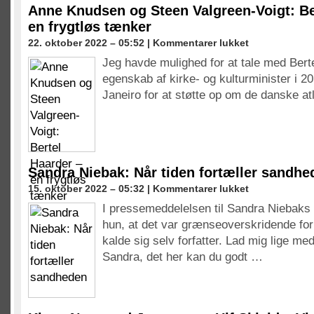
Anne Knudsen og Steen Valgreen-Voigt: Be
en frygtløs tænker
til
22. oktober 2022 – 05:52 |
Kommentarer lukket
Anne
Jeg havde mulighed for at tale med Berte
Knudsen
egenskab af kirke- og kulturminister i 20
og
Steen
Janeiro for at støtte op om de danske atl
Valgreen-
Voigt:
Bertel
Haarder
–
en
Sandra Niebak: Når tiden fortæller sandhe
frygtløs
til
15. oktober 2022 – 05:32 |
Kommentarer lukket
tænker
Sandra
I pressemeddelelsen til Sandra Niebaks
Niebak:
hun, at det var grænseoverskridende fo
Når
tiden
kalde sig selv forfatter. Lad mig lige me
fortæller
Sandra, det her kan du godt …
sandheden