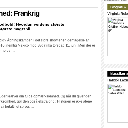
Biografi »
med: Frankrig
Virginia Robe
fodbold: Hvordan verdens største
tørste magtspil
el
dbold? Åbningskampen i det store show er en gentagelse af
un
0, nemlig Mexico mod Sydafrika torsdag 11. juni. Men der er
stensen:
forholde …
old:
rdan
klassiker 
ens
ste
Halldór Laxn
tsbegivenhed
ge
ens
, der kræver din fulde opmærksomhed. Og når du giver den
no:
ste
ksomhed, gør den også ekstra ondt. Historien er ikke alene
t
spil
fortalt i et sprog, …
er