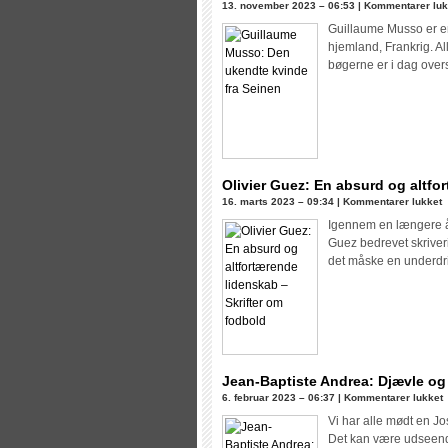
13. november 2023 – 06:53 |
Kommentarer luk
Guillaume Musso er en
hjemland, Frankrig. Al
bøgerne er i dag overs
Olivier Guez: En absurd og altfo
ti
16. marts 2023 – 09:34 |
Kommentarer lukket
O
Igennem en længere år
G
Guez bedrevet skriveri
E
det måske en underdr
a
o
a
l
–
S
Jean-Baptiste Andrea: Djævle og
ti
6. februar 2023 – 06:37 |
Kommentarer lukket
f
J
Vi har alle mødt en 
B
Det kan være udseend