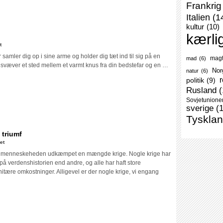
Frankrig
Italien
(1
kultur
(10)
kærli
til
t
Miguel
r samler dig op i sine arme og holder dig tæt ind til sig på en
mag
mad
(6)
Bonnefoy:
væver et sted mellem et varmt knus fra din bedstefar og en …
Nor
natur
(6)
Arven
r
politik
(9)
Rusland
(
Sovjetunione
sverige
(
Tyskla
 triumf
til
et
Niels
r menneskeheden udkæmpet en mængde krige. Nogle krige har
Bo
e på verdenshistorien end andre, og alle har haft store
Poulsen:
ære omkostninger. Alligevel er der nogle krige, vi engang
Den
katastrofe
triumf