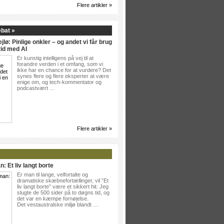
Flere artikler »
ebat »
jlø: Pinlige onkler – og andet vi får brug
tid med AI
Er kunstig intelligens på vej til at
forandre verden i et omfang, som vi
ikke har en chance for at vurdere? Det
synes flere og flere eksperter at være
enige om, og tech-kommentator og
podcastvært …
Flere artikler »
: Et liv langt borte
Er man til lange, velfortalte og
dramatiske skæbnefortællinger, vil ”Et
liv langt borte” være et sikkert hit. Jeg
slugte de 500 sider på to døgns tid, og
det var en kæmpe fornøjelse.
Det vestaustralske miljø blandt …