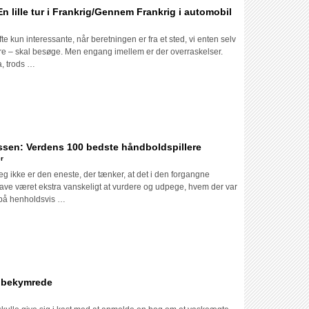
 lille tur i Frankrig/Gennem Frankrig i automobil
il
Henry
te kun interessante, når beretningen er fra et sted, vi enten selv
James
tere – skal besøge. Men engang imellem er der overraskelser.
og
a, trods …
Edith
Wharton:
En
ille
tur
en: Verdens 100 bedste håndboldspillere
Frankrig/Gennem
r
Frankrig
 jeg ikke er den eneste, der tænker, at det i den forgangne
automobil
e været ekstra vanskeligt at vurdere og udpege, hvem der var
 på henholdsvis …
 ubekymrede