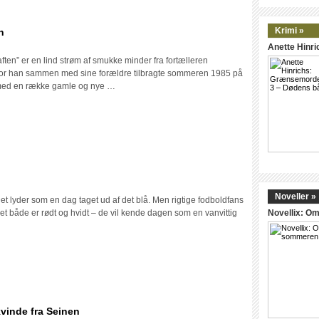
Krimi »
n
Anette Hinr
ippe
en” er en lind strøm af smukke minder fra fortælleren
on:
or han sammen med sine forældre tilbragte sommeren 1985 på
med en række gamle og nye …
meraften
le
Noveller »
t lyder som en dag taget ud af det blå. Men rigtige fodboldfans
rsen:
et både er rødt og hvidt – de vil kende dagen som en vanvittig
Novellix: 
den
illa
vinde fra Seinen