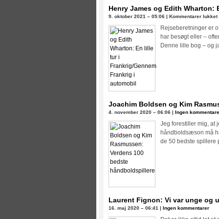
Henry James og Edith Wharton: En
t
9. oktober 2021 – 05:06 |
Kommentarer lukket
Rejseberetninger er of
har besøgt eller – of
Denne lille bog – og j
l
i
Joachim Boldsen og Kim Rasmuss
4. november 2020 – 06:06 |
Ingen kommentare
i
Jeg forestiller mig, at
håndboldsæson må hav
de 50 bedste spillere
Laurent Fignon: Vi var unge og
16. maj 2020 – 06:41 |
Ingen kommentarer