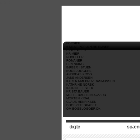
//
//
//
FORSIDE
5 MEST POPULÆRE EMNER
BIOGRAFIER
KRIMIER
NOVELLER
ROMANER
SPÆNDING
BØGER I STUEN
BOGBLOGGERE
ANDREAS KROG
JANE ANDERSEN
KAREN MØLDRUP RASMUSSEN
KATHRINE NORSK
KATRINE LESTER
KRISTA BAUER
METTE BACH LINDGAARD
MORTEN KIDAL
CLAUS HENRIKSEN
BOGBYTTESKABET
OM BOGBLOGGER.DK
digte
spæn