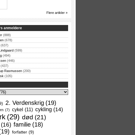
Flere artikler »
rs anmeldere
er
(888)
sen
(678)
(637)
Lindgaard
(599)
og
(494)
ksen
(446)
(437)
rup Rasmussen
(200)
rsk
(105)
2. Verdenskrig
(19)
9)
cykling
(14)
cykel
(11)
rn
(7)
rk
(29)
død
(21)
familie
(18)
(16)
(19)
forfatter
(9)