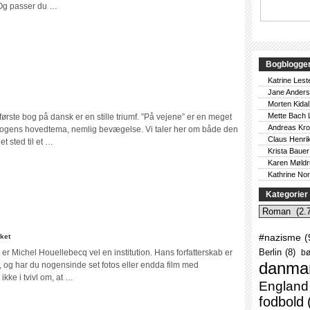
ndrea:
. Og passer du …
jævle
g
elgener
Bogblogge
Katrine Lest
Jane Ander
il
Morten Kidal
Sylvain
Mette Bach 
rste bog på dansk er en stille triumf. ”På vejene” er en meget
Prudhomme:
Andreas Kr
 bogens hovedtema, nemlig bevægelse. Vi taler her om både den
På
Claus Henri
t sted til et …
vejene
Krista Bauer
Karen Møld
Kathrine No
Kategorier
Kategorier
til
#nazisme
(
ket
Michel
Berlin
(8)
r Michel Houellebecq vel en institution. Hans forfatterskab er
bø
Houellebecq:
danma
, og har du nogensinde set fotos eller endda film med
Tilintetgøre
ikke i tvivl om, at …
England
fodbold