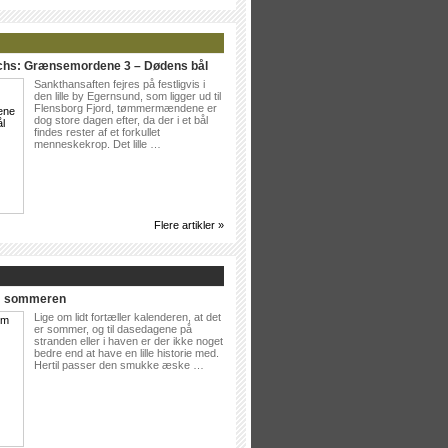
ichs: Grænsemordene 3 – Dødens bål
Sankthansaften fejres på festligvis i
den lille by Egernsund, som ligger ud til
Flensborg Fjord, tømmermændene er
dog store dagen efter, da der i et bål
findes rester af et forkullet
menneskekrop. Det lille …
Flere artikler »
Om sommeren
Lige om lidt fortæller kalenderen, at det
er sommer, og til dasedagene på
stranden eller i haven er der ikke noget
bedre end at have en lille historie med.
Hertil passer den smukke æske …