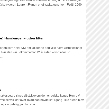
at skulle give sig i kast med at anmelde en bog om et vaskeægte
. Cykelrytteren Laurent Fignon er et vaskeægte ikon. Født i 1960
: Hamburger – uden filter
ogen som helst tvivl om, at denne bog ville have været et langt
, hvis den var udkommet for 12 år siden – kort efter Bo
 …
r
hakespeare skrev sit stykke om den engelske konge Henry V,
ærmelsesvis klar over, hvad han havde sat i gang. Ikke alene blev
nge udødeliggjort for sine …