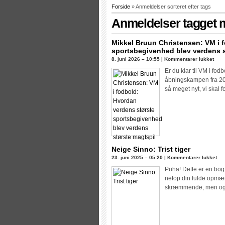
Forside
» Anmeldelser sorteret efter tags
Anmeldelser tagget 
Mikkel Bruun Christensen: VM i 
sportsbegivenhed blev verdens s
til
8. juni 2026 – 10:55 |
Kommentarer lukket
Mikk
Er du klar til VM i fo
Bru
åbningskampen fra 201
Chri
så meget nyt, vi skal 
VM
i
fodb
Hvo
verd
stør
Neige Sinno: Trist tiger
spor
til
23. juni 2025 – 05:20 |
Kommentarer lukket
blev
Nei
verd
Puha! Dette er en bog
Sin
stør
netop din fulde opmær
Tris
magt
skræmmende, men også 
tig