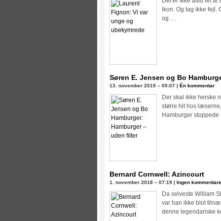
Det er ikke altid let 
ikon. Og tag ikke fejl
og …
Søren E. Jensen og Bo Hamburger
13. november 2019 – 05:07 |
Én kommentar
Der skal ikke herske n
større hit hos læserne
Hamburger stoppede
Bernard Cornwell: Azincourt
1. november 2018 – 07:19 |
Ingen kommentare
Da selveste William S
var han ikke blot tiln
denne legendariske ko