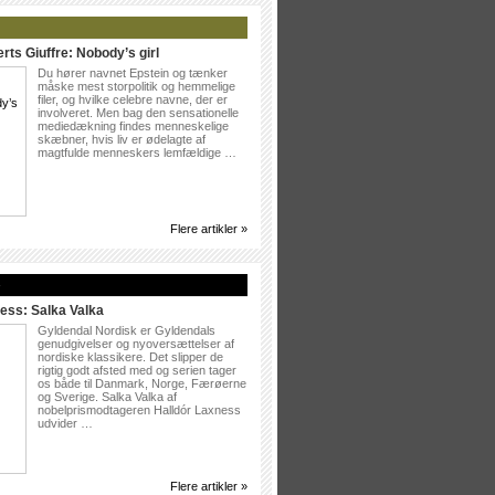
rts Giuffre: Nobody’s girl
Du hører navnet Epstein og tænker
måske mest storpolitik og hemmelige
filer, og hvilke celebre navne, der er
involveret. Men bag den sensationelle
mediedækning findes menneskelige
skæbner, hvis liv er ødelagte af
magtfulde menneskers lemfældige …
Flere artikler »
»
ess: Salka Valka
Gyldendal Nordisk er Gyldendals
genudgivelser og nyoversættelser af
nordiske klassikere. Det slipper de
rigtig godt afsted med og serien tager
os både til Danmark, Norge, Færøerne
og Sverige. Salka Valka af
nobelprismodtageren Halldór Laxness
udvider …
Flere artikler »