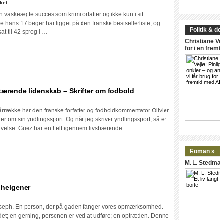
til
ket
Guillaume
 vaskeægte succes som krimiforfatter og ikke kun i sit
Musso:
le hans 17 bøger har ligget på den franske bestsellerliste, og
Den
Politik & d
at til 42 sprog i …
ukendte
Christiane Ve
kvinde
for i en frem
fra
Seinen
rtærende lidenskab – Skrifter om fodbold
l
livier
række har den franske forfatter og fodboldkommentator Olivier
uez:
er om sin yndlingssport. Og når jeg skriver yndlingssport, så er
n
ivelse. Guez har en helt igennem livsbærende …
bsurd
g
Roman »
ltfortærende
idenskab
M. L. Stedman
krifter
 helgener
om
l
odbold
ean-
Joseph. En person, der på gaden fanger vores opmærksomhed.
aptiste
et; en gerning, personen er ved at udføre; en optræden. Denne