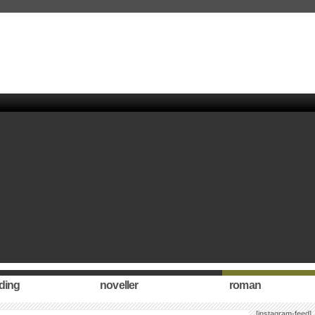
ding
noveller
roman
[instagram-feed]