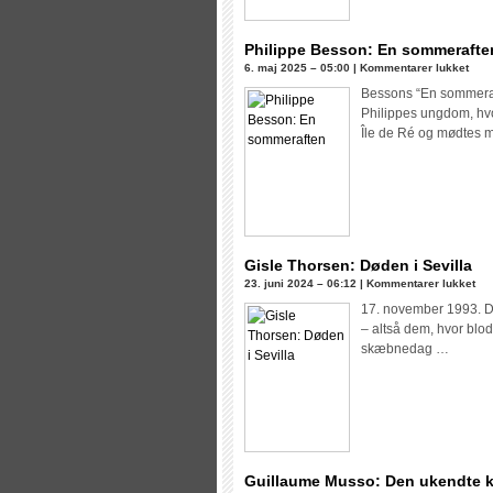
Philippe Besson: En sommerafte
til
6. maj 2025 – 05:00 |
Kommentarer lukket
Phil
Bessons “En sommeraft
Bess
Philippes ungdom, hv
En
Île de Ré og mødtes 
som
Gisle Thorsen: Døden i Sevilla
til
23. juni 2024 – 06:12 |
Kommentarer lukket
Gis
17. november 1993. De
Tho
– altså dem, hvor blod
Dø
skæbnedag …
i
Sev
Guillaume Musso: Den ukendte k