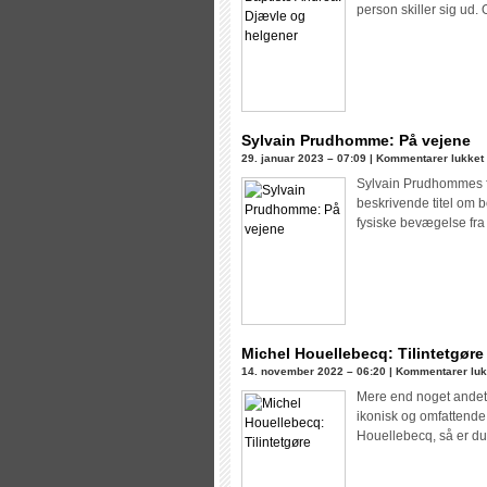
A
person skiller sig ud
D
o
h
Sylvain Prudhomme: På vejene
t
29. januar 2023 – 07:09 |
Kommentarer lukket
Sylvain Prudhommes fø
beskrivende titel om
fysiske bevægelse fra e
Michel Houellebecq: Tilintetgøre
14. november 2022 – 06:20 |
Kommentarer luk
Mere end noget andet e
ikonisk og omfattende
Houellebecq, så er du 