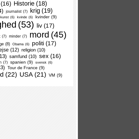
Historie
(18)
(16)
krig
(19)
4)
journalist
(7)
kvinder
(9)
kunst
(6)
kvinde
(6)
ghed
(53)
liv
(17)
mord
(45)
t
(7)
minder
(7)
politi
(17)
ge
(8)
Obama
(6)
ejse
(12)
religion
(10)
sex
(16)
13)
samfund
(10)
spanien
(9)
n
(7)
svensk
(6)
13)
Tour de France
(9)
nd
(22)
USA
(21)
VM
(9)