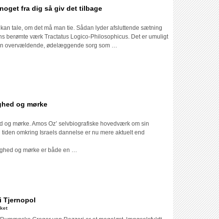
noget fra dig så giv det tilbage
il
Naja
kan tale, om det må man tie. Sådan lyder afsluttende sætning
Marie
ns berømte værk Tractatus Logico-Philosophicus. Det er umuligt
Aidt:
 den overvældende, ødelæggende sorg som …
Har
døden
taget
noget
fra
dig
ighed og mørke
så
il
giv
Amos
det
ed og mørke. Amos Oz’ selvbiografiske hovedværk om sin
Oz:
tilbage
 tiden omkring Israels dannelse er nu mere aktuelt end
En
fortælling
lighed og mørke er både en …
om
kærlighed
og
mørke
i Tjernopol
til
ket
Gregor