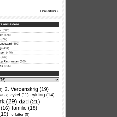
Flere artikler »
rs anmeldere
er
(888)
sen
(678)
(637)
Lindgaard
(599)
og
(494)
ksen
(446)
(437)
rup Rasmussen
(200)
rsk
(105)
2. Verdenskrig
(19)
9)
cykling
(14)
cykel
(11)
rn
(7)
rk
(29)
død
(21)
familie
(18)
(16)
(19)
forfatter
(9)