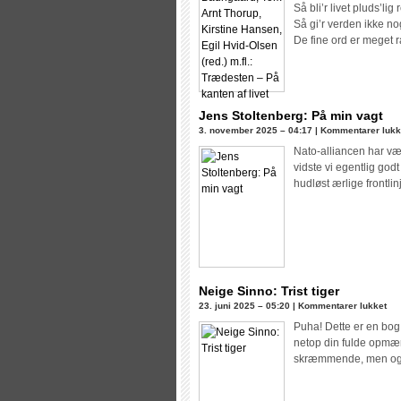
Så bli’r livet pluds’lig r
Så gi’r verden ikke no
De fine ord er meget
Jens Stoltenberg: På min vagt
3. november 2025 – 04:17 |
Kommentarer lukk
Nato-alliancen har vær
vidste vi egentlig god
hudløst ærlige frontli
Neige Sinno: Trist tiger
til
23. juni 2025 – 05:20 |
Kommentarer lukket
Nei
Puha! Dette er en bog
Sin
netop din fulde opmær
Tris
skræmmende, men også 
tig