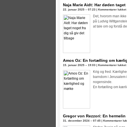
Naja Marie Aidt: Har døden taget 
t
22. januar 2025 – 07:23 |
Kommentarer lukket
Det, hvorom man ikke 
på Ludvig Wittgenstei
at tale om og forstå
Amos Oz: En fortælling om kærl
t
15. januar 2025 – 19:03 |
Kommentarer lukket
Krig og fred. Kærligh
barndom i Jerusalem i
nogensinde.
En fortælling om kær
Gregor von Rezzori: En hermelin 
31. december 2024 – 07:45 |
Kommentarer luk