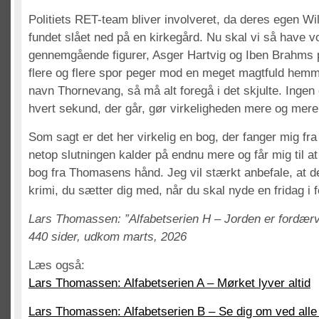
Politiets RET-team bliver involveret, da deres egen Wi
fundet slået ned på en kirkegård. Nu skal vi så have v
gennemgående figurer, Asger Hartvig og Iben Brahms
flere og flere spor peger mod en meget magtfuld hemm
navn Thornevang, så må alt foregå i det skjulte. Ingen e
hvert sekund, der går, gør virkeligheden mere og mere 
Som sagt er det her virkelig en bog, der fanger mig fra s
netop slutningen kalder på endnu mere og får mig til a
bog fra Thomasens hånd. Jeg vil stærkt anbefale, at d
krimi, du sætter dig med, når du skal nyde en fridag i 
Lars Thomassen: ”Alfabetserien H – Jorden er fordærve
440 sider, udkom marts, 2026
Læs også:
Lars Thomassen: Alfabetserien A – Mørket lyver altid
Lars Thomassen: Alfabetserien B – Se dig om ved alle