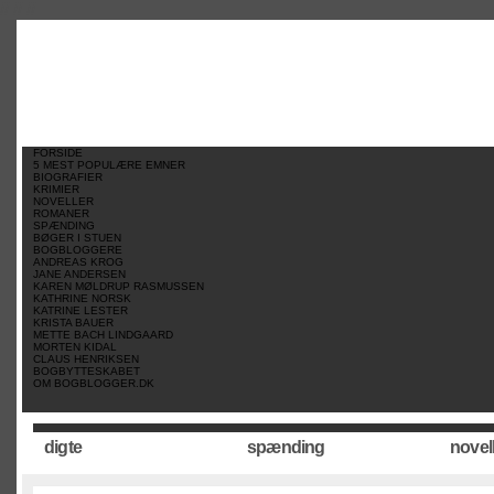
//
//
//
FORSIDE
5 MEST POPULÆRE EMNER
BIOGRAFIER
KRIMIER
NOVELLER
ROMANER
SPÆNDING
BØGER I STUEN
BOGBLOGGERE
ANDREAS KROG
JANE ANDERSEN
KAREN MØLDRUP RASMUSSEN
KATHRINE NORSK
KATRINE LESTER
KRISTA BAUER
METTE BACH LINDGAARD
MORTEN KIDAL
CLAUS HENRIKSEN
BOGBYTTESKABET
OM BOGBLOGGER.DK
digte
spænding
novel