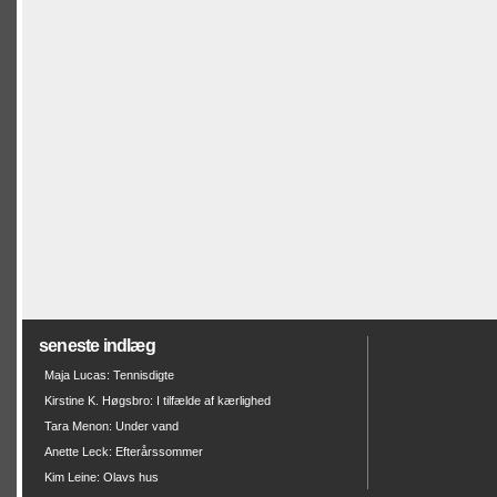
seneste indlæg
Maja Lucas: Tennisdigte
Kirstine K. Høgsbro: I tilfælde af kærlighed
Tara Menon: Under vand
Anette Leck: Efterårssommer
Kim Leine: Olavs hus