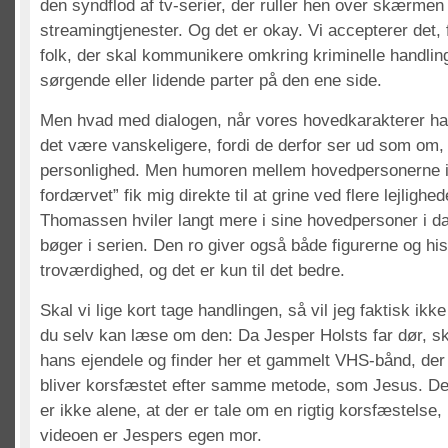
den syndflod af tv-serier, der ruller hen over skærmen
streamingtjenester. Og det er okay. Vi accepterer det, 
folk, der skal kommunikere omkring kriminelle handling
sørgende eller lidende parter på den ene side.
Men hvad med dialogen, når vores hovedkarakterer har
det være vanskeligere, fordi de derfor ser ud som om, 
personlighed. Men humoren mellem hovedpersonerne i
fordærvet” fik mig direkte til at grine ved flere lejlighed
Thomassen hviler langt mere i sine hovedpersoner i dag
bøger i serien. Den ro giver også både figurerne og his
troværdighed, og det er kun til det bedre.
Skal vi lige kort tage handlingen, så vil jeg faktisk ikk
du selv kan læse om den: Da Jesper Holsts far dør, 
hans ejendele og finder her et gammelt VHS-bånd, der 
bliver korsfæstet efter samme metode, som Jesus. De
er ikke alene, at der er tale om en rigtig korsfæstelse,
videoen er Jespers egen mor.