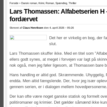
Forside
»
Dansk roman
,
Krimi
,
Roman
,
Spænding
,
Thriller
Lars Thomassen: Alfabetserien H 
fordærvet
Skrevet af
Claus Henriksen
den 4. april 2026 – 05:26
Det her er virkelig en bog, der fa
slut.
Lars Thomassen skuffer ikke. Med en titel som ”Alfabe
ellers godt synes, at meget i forvejen var lagt på skinne
nok også, men jeg føler ligesom, at Thomassen bare bl
Hans handling er altid god. Skræmmende. Uhyggelig,
endda. Men altid fængslende. Der, hvor jeg især oplev
gennem serien, er i dialogen mellem hovedpersonerne
Der kan ofte være noget ganske statisk og formelt over
politiromaner og krimier. Det gælder såmænd ikke kun