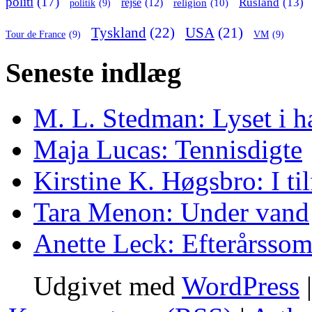
politi
(17)
Rusland
(13)
rejse
(12)
religion
(10)
politik
(9)
Tyskland
(22)
USA
(21)
Tour de France
(9)
VM
(9)
Seneste indlæg
M. L. Stedman: Lyset i h
Maja Lucas: Tennisdigte
Kirstine K. Høgsbro: I ti
Tara Menon: Under vand
Anette Leck: Efterårsso
Udgivet med
WordPress