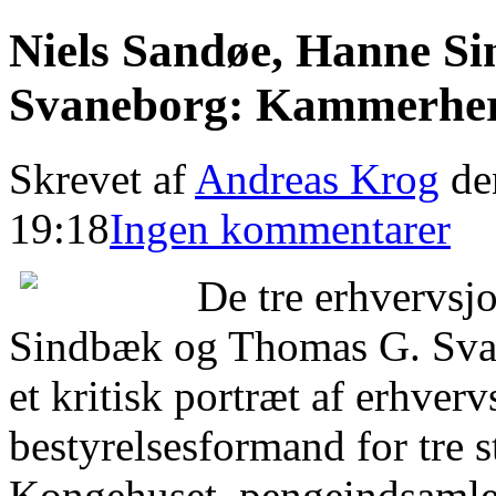
Niels Sandøe, Hanne S
Svaneborg: Kammerher
Skrevet af
Andreas Krog
de
19:18
Ingen kommentarer
De tre erhvervsj
Sindbæk og Thomas G. Svane
et kritisk portræt af erhver
bestyrelsesformand for tre s
Kongehuset, pengeindsamler 