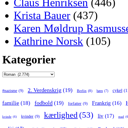
Claus Henriksen
(446)
Krista Bauer
(437)
Karen Møldrup Rasmuss
Kathrine Norsk
(105)
Kategorier
Kategorier
2. Verdenskrig
(19)
cykel
(1
#nazisme
(9)
Berlin
(8)
børn
(7)
familie
(18)
fodbold
(19)
Frankrig
(16)
forfatter
(9)
kærlighed
(53)
liv
(17)
kvinder
(9)
kvinde
(6)
mad
(