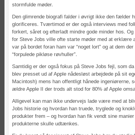
stormfulde møder.
Den glimrende biografi falder i øvrigt ikke den fælder
glorificeres. Tværtimod er der også interviews med fo
forkert, såret og efterladt mindre gode minder hos. Og
for Steve Jobs ville ofte starte møder med at erklære 
var på bordet foran ham var “noget lort” og at dem der
“forpulede pikløse røvhuller”.
Samtidig er der også fokus på Steve Jobs fejl, som da h
blev presset ud af Apple nådesløst arbejdede på sit ege
Macintosh) mens han offentligt hånede ingeniørerne, 
ældre Apple II der trods alt stod for 80% af Apple oms
Alligevel kan man ikke undervejs lade være med at bli
Jobs historie og hvordan han truede, tryglede og knokl
produkter frem – og hvordan han fik vendt sine manier ti
produkterne skulle udtænkes.