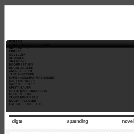
//
//
//
FORSIDE
5 MEST POPULÆRE EMNER
BIOGRAFIER
KRIMIER
NOVELLER
ROMANER
SPÆNDING
BØGER I STUEN
BOGBLOGGERE
ANDREAS KROG
JANE ANDERSEN
KAREN MØLDRUP RASMUSSEN
KATHRINE NORSK
KATRINE LESTER
KRISTA BAUER
METTE BACH LINDGAARD
MORTEN KIDAL
CLAUS HENRIKSEN
BOGBYTTESKABET
OM BOGBLOGGER.DK
digte
spænding
novel