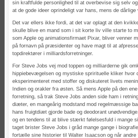
sin kraftfulde personlighed til at overbevise sig selv 
at de gode ideer oprindeligt var hans, mens de dårlige
Det var ellers ikke fordi, at det var oplagt at den kvikk
skulle blive en mand som i sit korte liv ville starte to m
som Apple og animationsfirmaet Pixar, bliver venner m
på fornavn på præsidenter og have magt til at afpresse
topdirektører i milliardsforretninger.
For Steve Jobs vej mod toppen og milliarderne gik om
hippiebevægelsen og mystiske sprirituelle kliker hvor 
eksperimenteret med stoffer og diskuteret livets meni
Indien og orakler fra østen. Så mens Apple på den ene 
forretning, så trak Steve Jobs anden side ham i retn
diæter, en mangeårig modstand mod regelmæssige bad
hans fruigtdiæt gjorde bade og deodorant unødvendige,
og en tendens til at blive stærkt følelsesfuld i mange si
taget brister Steve Jobs i gråd mange gange i biografi
fortælle sine historier til Walter Isaacson og når andre