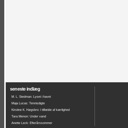
seneste indlæg
M. L. Stedman: Lyset i havet
Maja Lucas: Tennisdigte
Kirstine K. Høgsbro: I tilfælde af kærlighed
Tara Menon: Under vand
Anette Leck: Efterårssommer