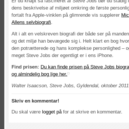
Er du knapt så fascineret af Steve Jobs bør du stadig 
dens beskrivelse af miljøet omkring de første personl
fortalt fra Apple-vinklen på glimrende vis supplerer
Mic
Allens selvbiografi
.
Alt i alt en velskreven biografi der både ser på mande
og det miljø han bevægede sig i. Helt klart en bog hvo
den potrætterede og hans komplekse personlighed – og
meget Steve Jobs der egentligt er i ens iPhone.
Find prisen:
Du kan finde prisen på Steve Jobs biogr
og almindelig bog lige her.
Walter Isaacson, Steve Jobs, Gyldendal, oktober 2011.
Skriv en kommentar!
Du skal være
logget på
for at skrive en kommentar.