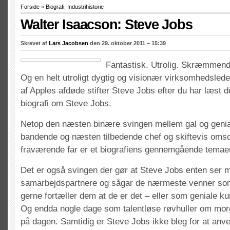
Forside
»
Biografi
,
Industrihistorie
Walter Isaacson: Steve Jobs
Skrevet af
Lars Jacobsen
den 29. oktober 2011 – 15:39
Fantastisk. Utrolig. Skræmmen
Og en helt utroligt dygtig og visionær virksomhedslede
af Apples afdøde stifter Steve Jobs efter du har læst
biografi om Steve Jobs.
Netop den næsten binære svingen mellem gal og genia
bandende og næsten tilbedende chef og skiftevis omso
fraværende far er et biografiens gennemgående temae
Det er også svingen der gør at Steve Jobs enten ser 
samarbejdspartnere og sågar de nærmeste venner som
gerne fortæller dem at de er det – eller som geniale ku
Og endda nogle dage som talentløse røvhuller om morg
på dagen. Samtidig er Steve Jobs ikke bleg for at an