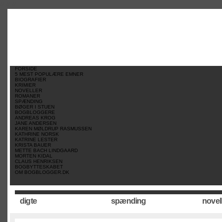
//
//
//
FORSIDE
5 MEST POPULÆRE EMNER
BIOGRAFIER
KRIMIER
NOVELLER
ROMANER
SPÆNDING
BØGER I STUEN
BOGBLOGGERE
ANDREAS KROG
JANE ANDERSEN
KAREN MØLDRUP RASMUSSEN
KATHRINE NORSK
KATRINE LESTER
KRISTA BAUER
METTE BACH LINDGAARD
MORTEN KIDAL
CLAUS HENRIKSEN
BOGBYTTESKABET
OM BOGBLOGGER.DK
digte
spænding
novel