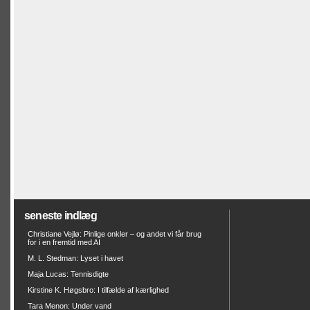
seneste indlæg
Christiane Vejlø: Pinlige onkler – og andet vi får brug
for i en fremtid med AI
M. L. Stedman: Lyset i havet
Maja Lucas: Tennisdigte
Kirstine K. Høgsbro: I tilfælde af kærlighed
Tara Menon: Under vand