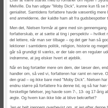
Efter at være startet med to romaner om rejser i Sydhave
Melville. Da han udgav ”Moby Dick”, kunne kun få se 
genialitet. Samtidens forfattere havde væsentlig mere
end anmelderne, der kaldte ham alt fra gudsbespotter t
Men det, Nielsen formår at gøre med sin gennemgang 
forfatterskab, er at sætte al ting i perspektiv – hvilket
del lettere, når man ser tilbage – og det gør han så godt
lektioner i samtidens politik, religion, historie og meg
går så grundigt til værks, er der tale om en regulær u
indrømme, at jeg elsker hvert et øjeblik.
Når en bog fortæller mere om dem, der læser den, end 
handler om, så ved vi, forfatteren har ramt en nerve. Og
den grad – og ikke bare med ”Moby Dick”. Nielsen har 
endnu større på forfattere fra denne tid, og så har han v
forskellige følelser, jeg havde som 7-, 13- og 17-årig al
ægte. Og hvem kan ikke lide at blive bekræftet?
Jeg er helt igennem overbevist om, at jeg efter denne 