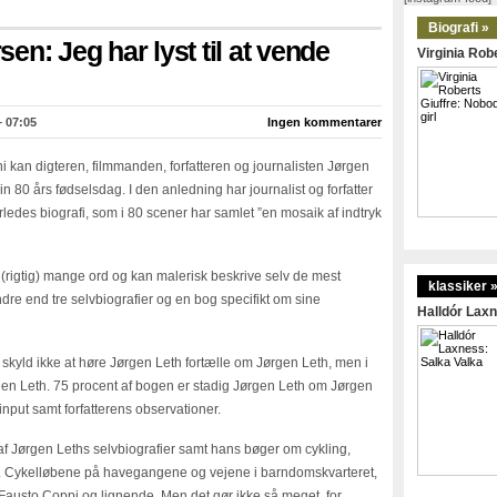
Biografi »
n: Jeg har lyst til at vende
Virginia Robe
– 07:05
Ingen kommentarer
i kan digteren, filmmanden, forfatteren og journalisten Jørgen
sin 80 års fødselsdag. I den anledning har journalist og forfatter
edes biografi, som i 80 scener har samlet ”en mosaik af indtryk
(rigtig) mange ord og kan malerisk beskrive selv de mest
klassiker 
ndre end tre selvbiografier og en bog specifikt om sine
Halldór Laxn
g skyld ikke at høre Jørgen Leth fortælle om Jørgen Leth, men i
ørgen Leth. 75 procent af bogen er stadig Jørgen Leth om Jørgen
nput samt forfatterens observationer.
af Jørgen Leths selvbiografier samt hans bøger om cykling,
get. Cykelløbene på havegangene og vejene i barndomskvarteret,
austo Coppi og lignende. Men det gør ikke så meget, for