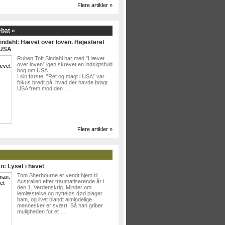
Flere artikler »
ebat »
indahl: Hævet over loven. Højesteret
 USA
Ruben Toft Sindahl har med ”Hævet
over loven” igen skrevet en indsigtsfuld
bog om USA.
I sin første, ”Ret og magt i USA” var
fokus bredt på, hvad der havde bragt
USA frem mod den …
Flere artikler »
n: Lyset i havet
Tom Sherbourne er vendt hjem til
Australien efter traumatiserende år i
den 1. Verdenskrig. Minder om
lemlæstelse og nytteløs død plager
ham, og livet blandt almindelige
mennesker er svært. Så han griber
muligheden for et …