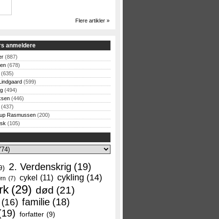
Flere artikler »
rs anmeldere
er
(887)
sen
(678)
(635)
Lindgaard
(599)
og
(494)
ksen
(446)
(437)
rup Rasmussen
(200)
rsk
(105)
2. Verdenskrig
(19)
9)
cykling
(14)
cykel
(11)
rn
(7)
rk
(29)
død
(21)
familie
(18)
(16)
(19)
forfatter
(9)