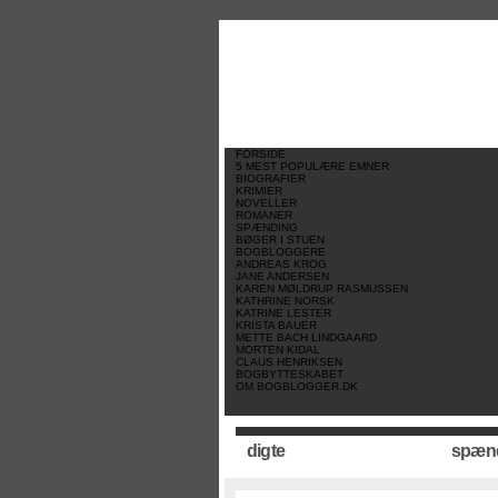
//
//
//
FORSIDE
5 MEST POPULÆRE EMNER
BIOGRAFIER
KRIMIER
NOVELLER
ROMANER
SPÆNDING
BØGER I STUEN
BOGBLOGGERE
ANDREAS KROG
JANE ANDERSEN
KAREN MØLDRUP RASMUSSEN
KATHRINE NORSK
KATRINE LESTER
KRISTA BAUER
METTE BACH LINDGAARD
MORTEN KIDAL
CLAUS HENRIKSEN
BOGBYTTESKABET
OM BOGBLOGGER.DK
digte
spæn