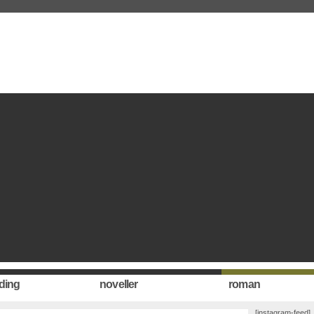
ding
noveller
roman
[instagram-feed]