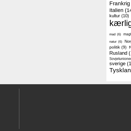
Frankrig
Italien
(1
kultur
(10)
kærli
mag
mad
(6)
Nor
natur
(6)
r
politik
(9)
Rusland
(
Sovjetunione
sverige
(
Tyskla