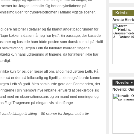
 scener fra Jørgen Leths liv. Og her er cykelløbene på
inissimo uden for cykelvelodromen i Milano vigtige scener,
Krimi »
Anette Hinr
tidligere historier i detaljer og får blandt andet baggrunden for
”tage kokkens datter når jeg har lyst”. En passage, der kastede
ensioner og kostede ham både posten som dansk konsul på Haiti
 beskrevet og Jørgen Leth får forklaret hvordan tingene i
gelig kun hans udlægning af tingene, da forfatteren ikke har
ærdigt.
g” er ikke kun for os, der læser alt om, af og med Jørgen Leth. På
er, så er den så letlæselig og ligetil, at den også burde kunne
Noveller »
ørgen Leth så godt. Men som burde gøre det. For manden, der
Novellix: 
ringerne i sin hjembys nye letbane, er værd at beskæftige sig
mand med en observationssans og en mand med meninger og
as Fugl Thøgersen på elegant vis at indfange.
 vende tilbage til alting – 80 scener fra Jørgen Leths liv.