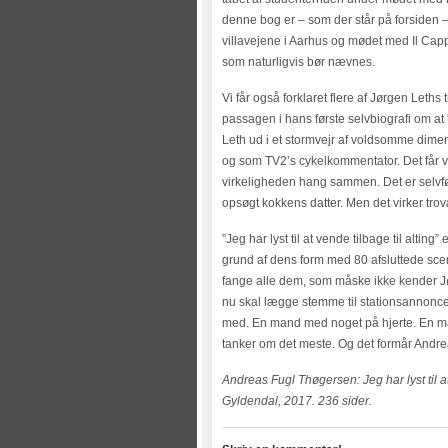
denne bog er – som der står på forsiden –
villavejene i Aarhus og mødet med Il Capp
som naturligvis bør nævnes.
Vi får også forklaret flere af Jørgen Leths 
passagen i hans første selvbiografi om at 
Leth ud i et stormvejr af voldsomme dim
og som TV2’s cykelkommentator. Det får vi
virkeligheden hang sammen. Det er selvføl
opsøgt kokkens datter. Men det virker trov
”Jeg har lyst til at vende tilbage til altin
grund af dens form med 80 afsluttede scen
fange alle dem, som måske ikke kender J
nu skal lægge stemme til stationsannonce
med. En mand med noget på hjerte. En 
tanker om det meste. Og det formår Andre
Andreas Fugl Thøgersen: Jeg har lyst til at
Gyldendal, 2017. 236 sider.