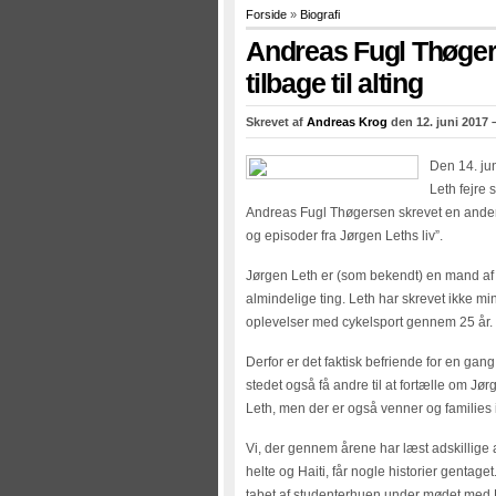
Forside
»
Biografi
Andreas Fugl Thøgerse
tilbage til alting
Skrevet af
Andreas Krog
den 12. juni 2017 
Den 14. jun
Leth fejre 
Andreas Fugl Thøgersen skrevet en anderl
og episoder fra Jørgen Leths liv”.
Jørgen Leth er (som bekendt) en mand af 
almindelige ting. Leth har skrevet ikke mi
oplevelser med cykelsport gennem 25 år.
Derfor er det faktisk befriende for en gan
stedet også få andre til at fortælle om J
Leth, men der er også venner og families i
Vi, der gennem årene har læst adskillige 
helte og Haiti, får nogle historier genta
tabet af studenterhuen under mødet med F