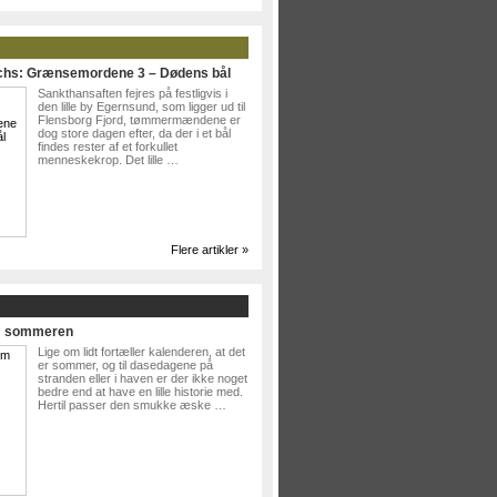
ichs: Grænsemordene 3 – Dødens bål
Sankthansaften fejres på festligvis i
den lille by Egernsund, som ligger ud til
Flensborg Fjord, tømmermændene er
dog store dagen efter, da der i et bål
findes rester af et forkullet
menneskekrop. Det lille …
Flere artikler »
Om sommeren
Lige om lidt fortæller kalenderen, at det
er sommer, og til dasedagene på
stranden eller i haven er der ikke noget
bedre end at have en lille historie med.
Hertil passer den smukke æske …