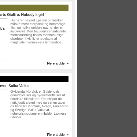
rts Giuffre: Nobody’s girl
Du hører navnet Epstein og tænker
måske mest storpolitik og hemmelige
filer, og hvilke celebre navne, der er
involveret. Men bag den sensationelle
mediedækning findes menneskelige
skæbner, hvis liv er ødelagte af
magtfulde menneskers lemfældige …
Flere artikler »
»
ess: Salka Valka
Gyldendal Nordisk er Gyldendals
genudgivelser og nyoversættelser af
nordiske klassikere. Det slipper de
rigtig godt afsted med og serien tager
os både til Danmark, Norge, Færøerne
og Sverige. Salka Valka af
nobelprismodtageren Halldór Laxness
udvider …
Flere artikler »