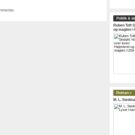
ommentar.
Politik & d
Ruben Toft S
og magten i
Roman »
M. L. Stedma