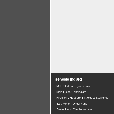
seneste indlæg
M. L. Stedman: Lyset i havet
Maja Lucas: Tennisdigte
Kirstine K. Høgsbro: I tilfælde af kærlighed
Tara Menon: Under vand
Anette Leck: Efterårssommer