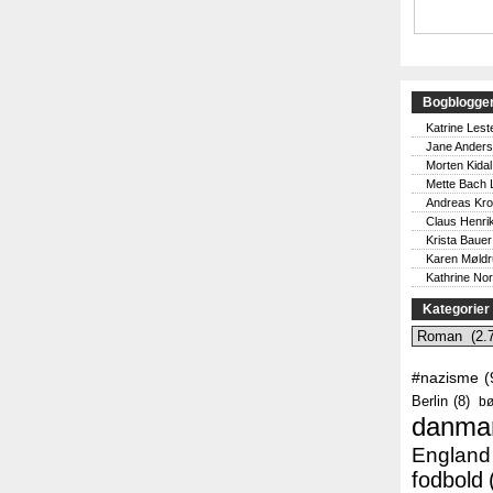
Bogblogge
Katrine Lest
Jane Ander
Morten Kidal
Mette Bach 
Andreas Kr
Claus Henri
Krista Bauer
Karen Møld
Kathrine No
Kategorier
Kategorier
#nazisme
(
Berlin
(8)
bø
danma
England
fodbold