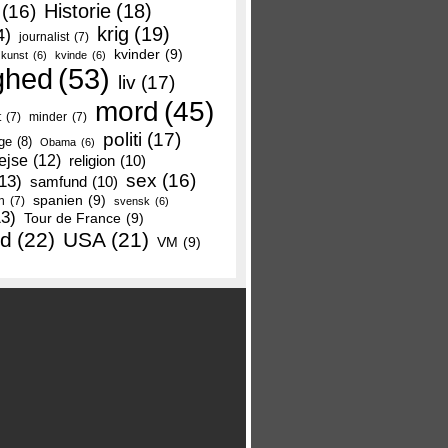
Historie
(18)
(16)
krig
(19)
4)
journalist
(7)
kvinder
(9)
kunst
(6)
kvinde
(6)
ghed
(53)
liv
(17)
mord
(45)
t
(7)
minder
(7)
politi
(17)
ge
(8)
Obama
(6)
ejse
(12)
religion
(10)
sex
(16)
13)
samfund
(10)
spanien
(9)
n
(7)
svensk
(6)
13)
Tour de France
(9)
nd
(22)
USA
(21)
VM
(9)