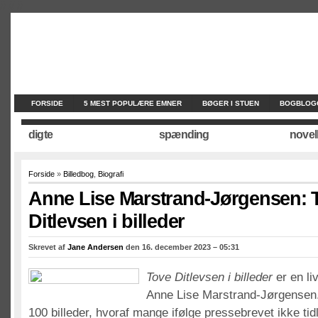
//
//
//
FORSIDE
5 MEST POPULÆRE EMNER
BØGER I STUEN
BOGBLOG
digte
spænding
novel
Forside
»
Billedbog
,
Biografi
Anne Lise Marstrand-Jørgensen: 
Ditlevsen i billeder
Skrevet af
Jane Andersen
den 16. december 2023 – 05:31
Tove Ditlevsen i billeder
er en liv
Anne Lise Marstrand-Jørgense
100 billeder, hvoraf mange ifølge pressebrevet ikke tid