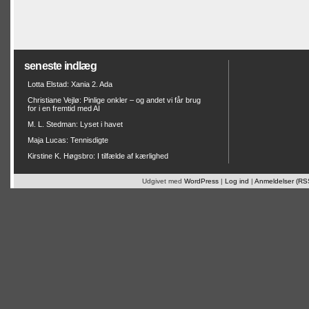
seneste indlæg
Lotta Elstad: Xania 2. Ada
Christiane Vejlø: Pinlige onkler – og andet vi får brug
for i en fremtid med AI
M. L. Stedman: Lyset i havet
Maja Lucas: Tennisdigte
Kirstine K. Høgsbro: I tilfælde af kærlighed
Udgivet med
WordPress
|
Log ind
|
Anmeldelser (RS