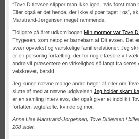
“Tove Ditlevsen slipper man ikke igen, hvis først man 
Eller også er det hende, der ikke slipper taget i os”, s
Marstrand-Jørgensen meget rammende.
Tidligere på året udkom bogen
Min mormor var Tove Di
Thygesen, som netop er barnebarn af Ditlevsen. Det er
svær opvækst og vanskelige familierelationer. Jeg skr
er en personlig fortælling, der for nogle læsere vil væ
andre vil præsentere en virkelighed så langt fra deres
velskrevet, barsk!
Jeg kunne nævne mange andre bøger af eller om Tove 
slutte af med at nævne udgivelsen
Jeg holder skam k
er en samling interviews, der også giver et indblik i T
forfatter, ægtefælle, kvinde og mor.
Anne Lise Marstrand-Jørgensen, Tove Ditlevsen i bille
208 sider.