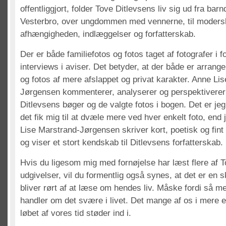
offentliggjort, folder Tove Ditlevsens liv sig ud fra b
Vesterbro, over ungdommen med vennerne, til moders
afhængigheden, indlæggelser og forfatterskab.
Der er både familiefotos og fotos taget af fotografer i 
interviews i aviser. Det betyder, at der både er arrange
og fotos af mere afslappet og privat karakter. Anne Li
Jørgensen kommenterer, analyserer og perspektiverer 
Ditlevsens bøger og de valgte fotos i bogen. Det er jeg 
det fik mig til at dvæle mere ved hver enkelt foto, end
Lise Marstrand-Jørgensen skriver kort, poetisk og fint
og viser et stort kendskab til Ditlevsens forfatterskab.
Hvis du ligesom mig med fornøjelse har læst flere af 
udgivelser, vil du formentlig også synes, at det er en 
bliver rørt af at læse om hendes liv. Måske fordi så me
handler om det svære i livet. Det mange af os i mere el
løbet af vores tid støder ind i.