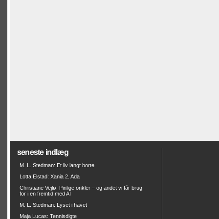
seneste indlæg
M. L. Stedman: Et liv langt borte
Lotta Elstad: Xania 2. Ada
Christiane Vejlø: Pinlige onkler – og andet vi får brug
for i en fremtid med AI
M. L. Stedman: Lyset i havet
Maja Lucas: Tennisdigte