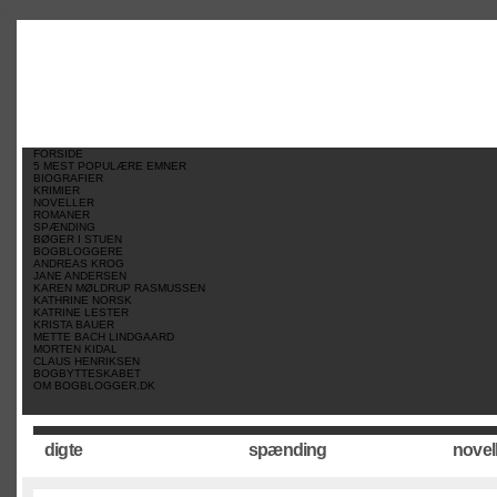
//
//
//
FORSIDE
5 MEST POPULÆRE EMNER
BIOGRAFIER
KRIMIER
NOVELLER
ROMANER
SPÆNDING
BØGER I STUEN
BOGBLOGGERE
ANDREAS KROG
JANE ANDERSEN
KAREN MØLDRUP RASMUSSEN
KATHRINE NORSK
KATRINE LESTER
KRISTA BAUER
METTE BACH LINDGAARD
MORTEN KIDAL
CLAUS HENRIKSEN
BOGBYTTESKABET
OM BOGBLOGGER.DK
digte
spænding
novel