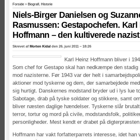
Forside
»
Biografi
,
Historie
Niels-Birger Danielsen og Suzan
Rasmussen: Gestapochefen. Karl
Hoffmann – den kultiverede nazist
Skrevet af
Morten Kidal
den 26. juni 2011 – 18:26
Karl Heinz Hoffmann bliver i 194
Som chef for Gestapo skal han nedkæmpe den stadig
mod nazisterne. Før 1943 var der helt i samarbejdspol
aktioner mod tyskerne og dem, der samarbejdede me
sig hurtigt. Danskernes modstand bryder ud i lys lue to 
Sabotage, drab på tyske soldater og stikkere, samt om
bliver næsten daglige hændelser. Tyskerne slår brutalt
terror, tortur og mord på civile, modstandsfolk, politi
personligheder. Mest kendt er drabet på digterpræste
Hoffmann har vakt forfatterparrets interesse, idet ha