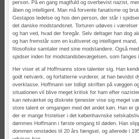
person. På en gang magtfuld og overbevist nazist, m
åben og intelligent. Man må forvente fanatisme og bru
Gestapos ledelse og hos den person, der står i spidsen
det danske modstandsnet. Torturen udøves i værelser 
og han ved, hvad der foregår. Selv deltager han dog ald
og han fremstår som en kultiveret og intelligent mand, 
filosofiske samtaler med sine modstandere. Også med 
spidser inden for modstandsbevægelsen, som fanges i 
Her viser et af Hoffmanns store talenter sig. Han kend
godt netværk, og forfatterne vurderer, at han bevidst 
overklasse. Hoffmann ser tidligt skriften på væggen og
situationen vil blive meget kritisk for ham efter nazist
kan netværket og diskrete tjenester vise sig meget væ
store talent er omgangen med det andet køn. Han er gi
der er mange fristelser i det københavnske selskabsliv
dømmes Hoffmann i første omgang til døden. Han slipper
dommen omstødes til 20 års fængsel, og allerede i 1
udvises han.