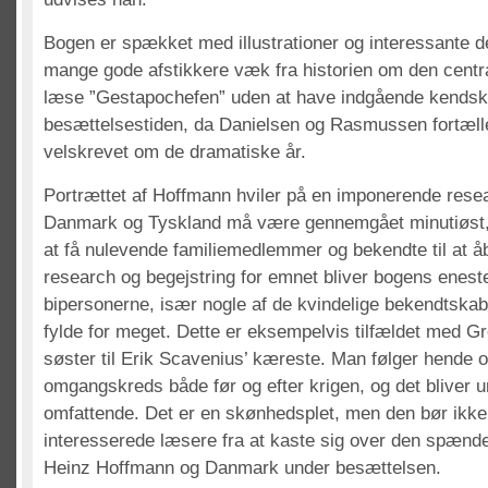
Bogen er spækket med illustrationer og interessante de
mange gode afstikkere væk fra historien om den centra
læse ”Gestapochefen” uden at have indgående kendska
besættelsestiden, da Danielsen og Rasmussen fortæl
velskrevet om de dramatiske år.
Portrættet af Hoffmann hviler på en imponerende resea
Danmark og Tyskland må være gennemgået minutiøst, 
at få nulevende familiemedlemmer og bekendte til at 
research og begejstring for emnet bliver bogens enest
bipersonerne, især nogle af de kvindelige bekendtskab
fylde for meget. Dette er eksempelvis tilfældet med Gr
søster til Erik Scavenius’ kæreste. Man følger hende o
omgangskreds både før og efter krigen, og det bliver 
omfattende. Det er en skønhedsplet, men den bør ikke
interesserede læsere fra at kaste sig over den spænde
Heinz Hoffmann og Danmark under besættelsen.