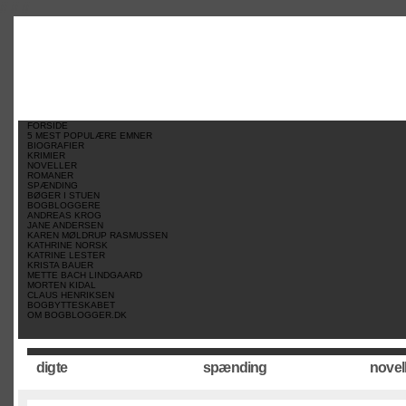
//
//
//
FORSIDE
5 MEST POPULÆRE EMNER
BIOGRAFIER
KRIMIER
NOVELLER
ROMANER
SPÆNDING
BØGER I STUEN
BOGBLOGGERE
ANDREAS KROG
JANE ANDERSEN
KAREN MØLDRUP RASMUSSEN
KATHRINE NORSK
KATRINE LESTER
KRISTA BAUER
METTE BACH LINDGAARD
MORTEN KIDAL
CLAUS HENRIKSEN
BOGBYTTESKABET
OM BOGBLOGGER.DK
digte
spænding
novel