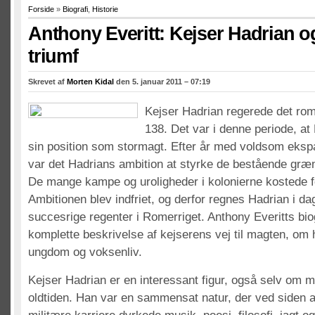
Forside
»
Biografi
,
Historie
Anthony Everitt: Kejser Hadrian 
triumf
Skrevet af
Morten Kidal
den 5. januar 2011 – 07:19
Kejser Hadrian regerede det rom
138. Det var i denne periode, a
sin position som stormagt. Efter år med voldsom eksp
var det Hadrians ambition at styrke de bestående græ
De mange kampe og uroligheder i kolonierne kostede f
Ambitionen blev indfriet, og derfor regnes Hadrian i d
succesrige regenter i Romerriget. Anthony Everitts biog
komplette beskrivelse af kejserens vej til magten, om
ungdom og voksenliv.
Kejser Hadrian er en interessant figur, også selv om ma
oldtiden. Han var en sammensat natur, der ved siden af