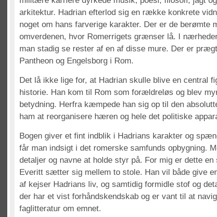
militære karriere dyrkede musik, poesi, filosofi, jagt o
arkitektur. Hadrian efterlod sig en række konkrete vid
noget om hans farverige karakter. Der er de berømte 
omverdenen, hvor Romerrigets grænser lå. I nærhede
man stadig se rester af en af disse mure. Der er prægt
Pantheon og Engelsborg i Rom.
Det lå ikke lige for, at Hadrian skulle blive en central f
historie. Han kom til Rom som forældreløs og blev my
betydning. Herfra kæmpede han sig op til den absolutt
ham at reorganisere hæren og hele det politiske appara
Bogen giver et fint indblik i Hadrians karakter og spæn
får man indsigt i det romerske samfunds opbygning. 
detaljer og navne at holde styr på. For mig er dette e
Everitt sætter sig mellem to stole. Han vil både give 
af kejser Hadrians liv, og samtidig formidle stof og deta
der har et vist forhåndskendskab og er vant til at navig
faglitteratur om emnet.