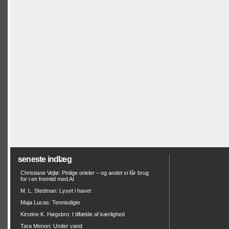
seneste indlæg
Christiane Vejlø: Pinlige onkler – og andet vi får brug
for i en fremtid med AI
M. L. Stedman: Lyset i havet
Maja Lucas: Tennisdigte
Kirstine K. Høgsbro: I tilfælde af kærlighed
Tara Menon: Under vand