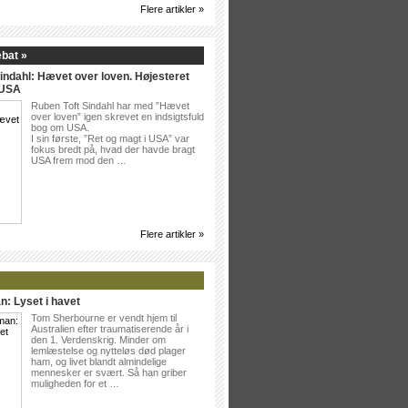
Flere artikler »
ebat »
indahl: Hævet over loven. Højesteret
 USA
Ruben Toft Sindahl har med ”Hævet
over loven” igen skrevet en indsigtsfuld
bog om USA.
I sin første, ”Ret og magt i USA” var
fokus bredt på, hvad der havde bragt
USA frem mod den …
Flere artikler »
n: Lyset i havet
Tom Sherbourne er vendt hjem til
Australien efter traumatiserende år i
den 1. Verdenskrig. Minder om
lemlæstelse og nytteløs død plager
ham, og livet blandt almindelige
mennesker er svært. Så han griber
muligheden for et …