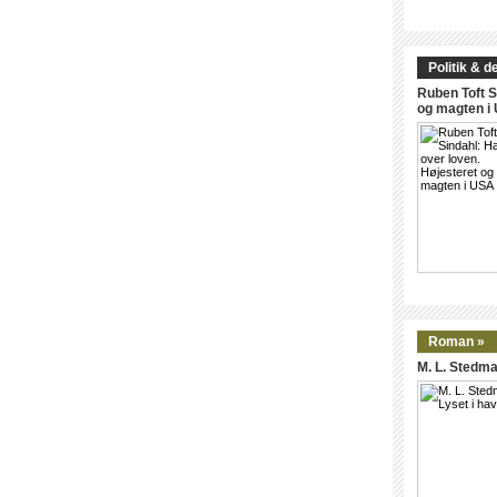
Politik & d
Ruben Toft S
og magten i
Roman »
M. L. Stedma