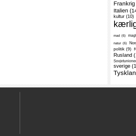
Frankrig
Italien
(1
kultur
(10)
kærli
mag
mad
(6)
Nor
natur
(6)
r
politik
(9)
Rusland
(
Sovjetunione
sverige
(
Tyskla