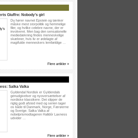
rts Giuffre: Nobody’s girl
Du hører navnet Epstein og tænker
måske mest storpolitik og hemmelige
filer, og hvilke celebre navne, der er
involveret. Men bag den sensationelle
mediedækning findes menneskelige
skæbner, hvis liv er ødelagte af
magtfulde menneskers lemfældige …
Flere artikler »
»
ess: Salka Valka
Gyldendal Nordisk er Gyldendals
genudgivelser og nyoversættelser af
nordiske klassikere. Det slipper de
rigtig godt afsted med og serien tager
os både til Danmark, Norge, Færøerne
og Sverige. Salka Valka af
nobelprismodtageren Halldór Laxness
udvider …
Flere artikler »