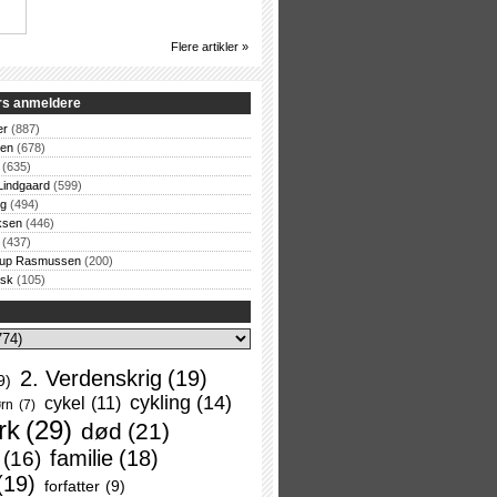
Flere artikler »
rs anmeldere
er
(887)
sen
(678)
(635)
Lindgaard
(599)
og
(494)
ksen
(446)
(437)
rup Rasmussen
(200)
rsk
(105)
2. Verdenskrig
(19)
9)
cykling
(14)
cykel
(11)
rn
(7)
rk
(29)
død
(21)
familie
(18)
(16)
(19)
forfatter
(9)