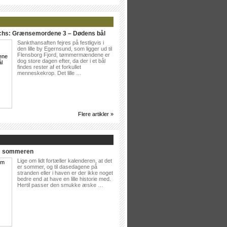
ichs: Grænsemordene 3 – Dødens bål
Sankthansaften fejres på festligvis i
den lille by Egernsund, som ligger ud til
Flensborg Fjord, tømmermændene er
dog store dagen efter, da der i et bål
findes rester af et forkullet
menneskekrop. Det lille …
Flere artikler »
Om sommeren
Lige om lidt fortæller kalenderen, at det
er sommer, og til dasedagene på
stranden eller i haven er der ikke noget
bedre end at have en lille historie med.
Hertil passer den smukke æske …