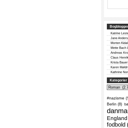
Bogblogge
Katrine Lest
Jane Ander
Morten Kidal
Mette Bach 
Andreas Kr
Claus Henri
Krista Bauer
Karen Møld
Kathrine No
Kategorier
Kategorier
#nazisme
(
Berlin
(8)
bø
danma
England
fodbold