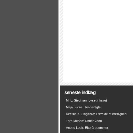
seneste indlæg
M. L. Stedman: Lyset i havet
Maja Lucas: Tennisdigte
Kirstine K. Høgsbro: I tilfælde af kærlighed
Tara Menon: Under vand
Anette Leck: Efterårssommer