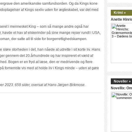
dergrave den amerikanske samfundsorden. Og da Kings kone
ptagelser af Kings sexliv uden for ægteskabet, var det med
Krimi »
Anette Hinr
resseret i mennesket King – som så mange andre også har
r, havde et hav af elskerinder på sine mange rejser rundt i USA,
oman, der satte alt til side for borgerrettighedskampen.
sløre storheden i det, han nåede at udrette i sit korte liv. Hans
ger gennem det 20.århundrede og har inspireret et væld af
hed. Bogen er en fryd at læse, den er medrivende og flere
å fornemste vis med at holde liv i Kings minde – uden at gøre
Noveller »
mber 2023. 659 sider, oversat af Hans-Jørgen Birkmose.
Novellix: 