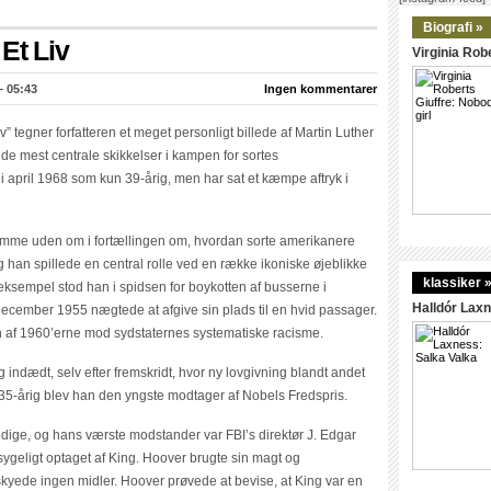
Biografi »
Et Liv
Virginia Robe
– 05:43
Ingen kommentarer
 liv” tegner forfatteren et meget personligt billede af Martin Luther
 de mest centrale skikkelser i kampen for sortes
i april 1968 som kun 39-årig, men har sat et kæmpe aftryk i
 komme uden om i fortællingen om, hvordan sorte amerikanere
g han spillede en central rolle ved en række ikoniske øjeblikke
klassiker 
m eksempel stod han i spidsen for boykotten af busserne i
Halldór Laxn
december 1955 nægtede at afgive sin plads til en hvid passager.
n af 1960’erne mod sydstaternes systematiske racisme.
dædt, selv efter fremskridt, hvor ny lovgivning blandt andet
5-årig blev han den yngste modtager af Nobels Fredspris.
dige, og hans værste modstander var FBI’s direktør J. Edgar
 sygeligt optaget af King. Hoover brugte sin magt og
n skyede ingen midler. Hoover prøvede at bevise, at King var en