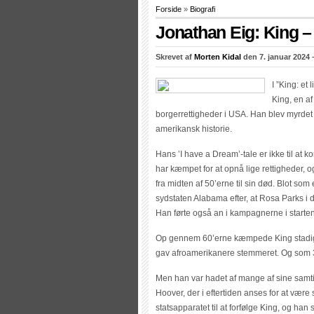
Forside
»
Biografi
Jonathan Eig: King – 
Skrevet af
Morten Kidal
den 7. januar 2024 
I ”King: et
King, en af
borgerrettigheder i USA. Han blev myrdet 
amerikansk historie.
Hans ’I have a Dream’-tale er ikke til at
har kæmpet for at opnå lige rettigheder, o
fra midten af 50’erne til sin død. Blot so
sydstaten Alabama efter, at Rosa Parks i 
Han førte også an i kampagnerne i starte
Op gennem 60’erne kæmpede King stadig in
gav afroamerikanere stemmeret. Og som 3
Men han var hadet af mange af sine samti
Hoover, der i eftertiden anses for at være
statsapparatet til at forfølge King, og ha