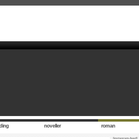
ding
noveller
roman
[instagram-feed]