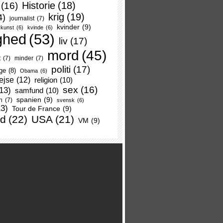
Historie
(18)
(16)
krig
(19)
4)
journalist
(7)
kvinder
(9)
kunst
(6)
kvinde
(6)
ghed
(53)
liv
(17)
mord
(45)
t
(7)
minder
(7)
politi
(17)
ge
(8)
Obama
(6)
ejse
(12)
religion
(10)
sex
(16)
13)
samfund
(10)
spanien
(9)
n
(7)
svensk
(6)
13)
Tour de France
(9)
nd
(22)
USA
(21)
VM
(9)