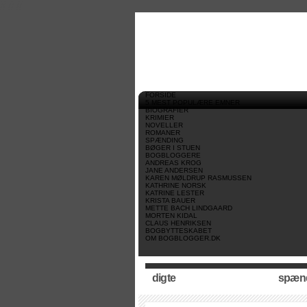
//
//
//
FORSIDE
5 MEST POPULÆRE EMNER
BIOGRAFIER
KRIMIER
NOVELLER
ROMANER
SPÆNDING
BØGER I STUEN
BOGBLOGGERE
ANDREAS KROG
JANE ANDERSEN
KAREN MØLDRUP RASMUSSEN
KATHRINE NORSK
KATRINE LESTER
KRISTA BAUER
METTE BACH LINDGAARD
MORTEN KIDAL
CLAUS HENRIKSEN
BOGBYTTESKABET
OM BOGBLOGGER.DK
digte
spæn