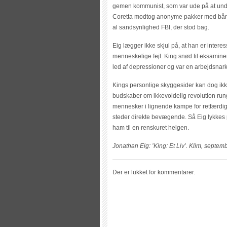
gemen kommunist, som var ude på at un
Coretta modtog anonyme pakker med båndo
al sandsynlighed FBI, der stod bag.
Eig lægger ikke skjul på, at han er inte
menneskelige fejl. King snød til eksamine
led af depressioner og var en arbejdsnark
Kings personlige skyggesider kan dog ikke 
budskaber om ikkevoldelig revolution run
mennesker i lignende kampe for retfærdig
steder direkte bevægende. Så Eig lykkes p
ham til en renskuret helgen.
Jonathan Eig: ’King: Et Liv’. Klim, septe
Der er lukket for kommentarer.