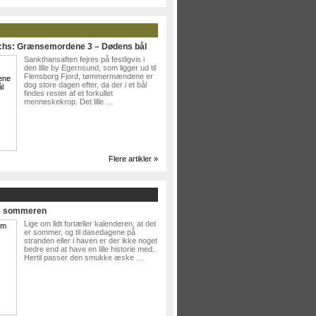
ichs: Grænsemordene 3 – Dødens bål
Sankthansaften fejres på festligvis i
den lille by Egernsund, som ligger ud til
Flensborg Fjord, tømmermændene er
dog store dagen efter, da der i et bål
findes rester af et forkullet
menneskekrop. Det lille …
Flere artikler »
Om sommeren
Lige om lidt fortæller kalenderen, at det
er sommer, og til dasedagene på
stranden eller i haven er der ikke noget
bedre end at have en lille historie med.
Hertil passer den smukke æske …