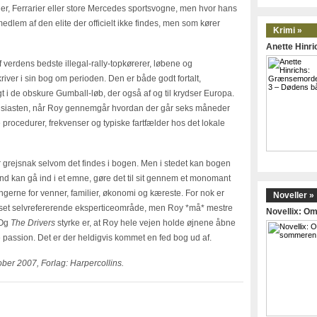
 Ferrarier eller store Mercedes sportsvogne, men hvor hans
dlem af den elite der officielt ikke findes, men som kører
Krimi »
Anette Hinr
f verdens bedste illegal-rally-topkørerer, løbene og
ver i sin bog om perioden. Den er både godt fortalt,
 i de obskure Gumball-løb, der også af og til krydser Europa.
entusiasten, når Roy gennemgår hvordan der går seks måneder
e procedurer, frekvenser og typiske fartfælder hos det lokale
ler grejsnak selvom det findes i bogen. Men i stedet kan bogen
d kan gå ind i et emne, gøre det til sit gennem et monomant
gerne for venner, familier, økonomi og kæreste. For nok er
Noveller »
stort set selvrefererende eksperticeområde, men Roy *må* mestre
Novellix: 
 Og
The Drivers
styrke er, at Roy hele vejen holde øjnene åbne
ge passion. Det er der heldigvis kommet en fed bog ud af.
ober 2007, Forlag: Harpercollins.