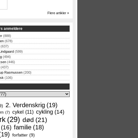
Flere artikler »
rs anmeldere
er
(888)
sen
(678)
(637)
Lindgaard
(599)
og
(494)
ksen
(446)
(437)
rup Rasmussen
(200)
rsk
(106)
2. Verdenskrig
(19)
9)
cykling
(14)
cykel
(11)
rn
(7)
rk
(29)
død
(21)
familie
(18)
(16)
(19)
forfatter
(9)