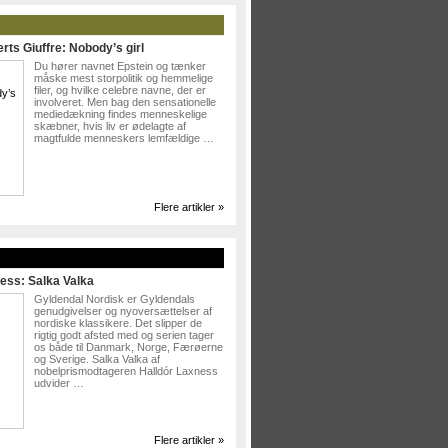
rts Giuffre: Nobody’s girl
Du hører navnet Epstein og tænker
måske mest storpolitik og hemmelige
filer, og hvilke celebre navne, der er
involveret. Men bag den sensationelle
mediedækning findes menneskelige
skæbner, hvis liv er ødelagte af
magtfulde menneskers lemfældige …
Flere artikler »
»
ess: Salka Valka
Gyldendal Nordisk er Gyldendals
genudgivelser og nyoversættelser af
nordiske klassikere. Det slipper de
rigtig godt afsted med og serien tager
os både til Danmark, Norge, Færøerne
og Sverige. Salka Valka af
nobelprismodtageren Halldór Laxness
udvider …
Flere artikler »