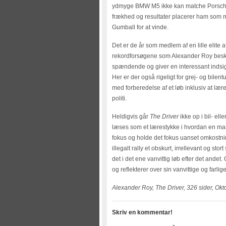
ydmyge BMW M5 ikke kan matche Porscher,
frækhed og resultater placerer ham som me
Gumball for at vinde.
Det er de år som medlem af en lille elite a
rekordforsøgene som Alexander Roy beskri
spændende og giver en interessant indsigt
Her er der også rigeligt for grej- og bil
med forberedelse af et løb inklusiv at lær
politi.
Heldigvis går
The Driver
ikke op i bil- el
læses som et lærestykke i hvordan en man
fokus og holde det fokus uanset omkostnin
illegalt rally et obskurt, irrellevant og 
det i det ene vanvittig løb efter det andet.
og reflekterer over sin vanvittige og farli
Alexander Roy, The Driver, 326 sider, Okt
Skriv en kommentar!