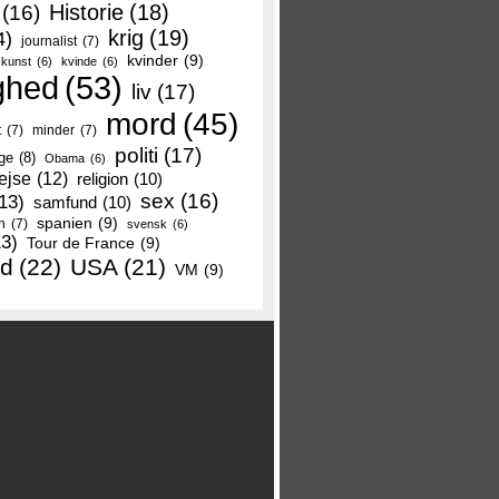
Historie
(18)
(16)
krig
(19)
4)
journalist
(7)
kvinder
(9)
kunst
(6)
kvinde
(6)
ghed
(53)
liv
(17)
mord
(45)
t
(7)
minder
(7)
politi
(17)
ge
(8)
Obama
(6)
ejse
(12)
religion
(10)
sex
(16)
13)
samfund
(10)
spanien
(9)
n
(7)
svensk
(6)
13)
Tour de France
(9)
nd
(22)
USA
(21)
VM
(9)