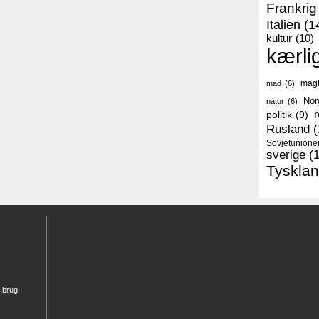
Frankrig
Italien
(1
kultur
(10)
kærli
mag
mad
(6)
Nor
natur
(6)
r
politik
(9)
Rusland
(
Sovjetunione
sverige
(
Tyskla
r brug