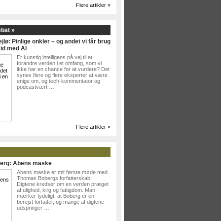
Flere artikler »
ebat »
jlø: Pinlige onkler – og andet vi får brug
tid med AI
Er kunstig intelligens på vej til at
forandre verden i et omfang, som vi
ikke har en chance for at vurdere? Det
synes flere og flere eksperter at være
enige om, og tech-kommentator og
podcastvært …
Flere artikler »
erg: Abens maske
Abens maske er mit første møde med
Thomas Bobergs forfatterskab.
Digtene kredser om en verden præget
af ulighed, krig og fattigdom. Man
mærker tydeligt, at Boberg er en
berejst forfatter, og mange af digtene
udspringer …