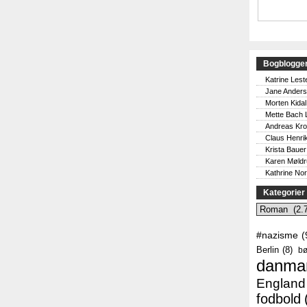
Bogblogge
Katrine Lest
Jane Ander
Morten Kidal
Mette Bach 
Andreas Kr
Claus Henri
Krista Bauer
Karen Møld
Kathrine No
Kategorier
Kategorier
#nazisme
(
Berlin
(8)
bø
danma
England
fodbold