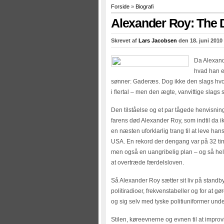
Forside
»
Biografi
Alexander Roy: The 
Skrevet af
Lars Jacobsen
den 18. juni 2010
Da Alexande
hvad han e
sønner: Gaderæs. Dog ikke den slags hvor
i flertal – men den ægte, vanvittige slag
Den tilståelse og et par tågede henvisnin
farens død Alexander Roy, som indtil da ikke
en næsten uforklarlig trang til at leve han
USA. En rekord der dengang var på 32 tim
men også en uangribelig plan – og så held 
at overtræde færdelsloven.
Så Alexander Roy sætter sit liv på standb
politiradioer, frekvenstabeller og for at g
og sig selv med tyske politiuniformer und
Stilen, køreevnerne og evnen til at impro