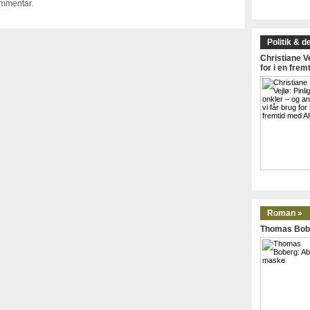
ommentar.
Politik & d
Christiane Ve
for i en frem
Roman »
Thomas Bob