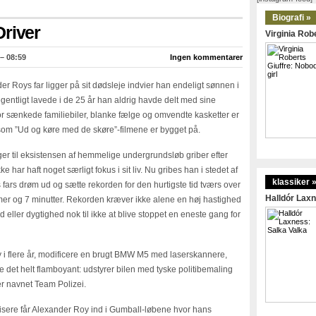
Biografi »
Driver
Virginia Robe
 – 08:59
Ingen kommentarer
r Roys far ligger på sit dødsleje indvier han endeligt sønnen i
gentligt lavede i de 25 år han aldrig havde delt med sine
 sænkede familiebiler, blanke fælge og omvendte kasketter er
s som ”Ud og køre med de skøre”-filmene er bygget på.
ger til eksistensen af hemmelige undergrundsløb griber efter
 har haft noget særligt fokus i sit liv. Nu gribes han i stedet af
klassiker 
s fars drøm ud og sætte rekorden for den hurtigste tid tværs over
Halldór Laxn
er og 7 minutter. Rekorden kræver ikke alene en høj hastighed
eller dygtighed nok til ikke at blive stoppet en eneste gang for
y i flere år, modificere en brugt BMW M5 med laserskannere,
øre det helt flamboyant: udstyrer bilen med tyske politibemaling
er navnet Team Polizei.
visere får Alexander Roy ind i Gumball-løbene hvor hans