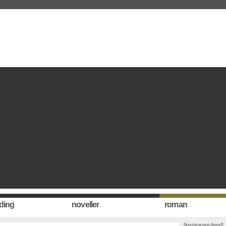
ding
noveller
roman
[instagram-feed]