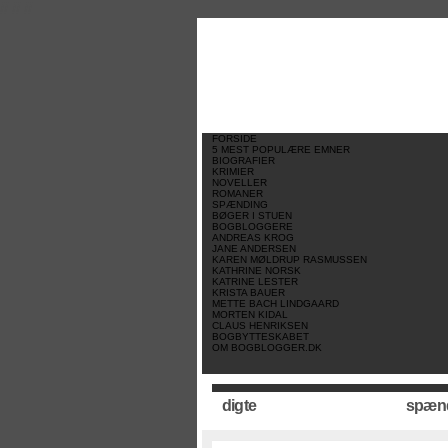
//
//
//
FORSIDE
5 MEST POPULÆRE EMNER
BIOGRAFIER
KRIMIER
NOVELLER
ROMANER
SPÆNDING
BØGER I STUEN
BOGBLOGGERE
ANDREAS KROG
JANE ANDERSEN
KAREN MØLDRUP RASMUSSEN
KATHRINE NORSK
KATRINE LESTER
KRISTA BAUER
METTE BACH LINDGAARD
MORTEN KIDAL
CLAUS HENRIKSEN
BOGBYTTESKABET
OM BOGBLOGGER.DK
digte
spæn