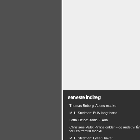
seneste indlæg
Thomas Boberg: Abens maske
M. L. Stedman: Et liv langt borte
Lotta Elstad: Xania 2. Ada
Christiane Vejlø: Pinlige onkler – og andet vi få
for i en fremtid med AI
M. L. Stedman: Lyset i havet