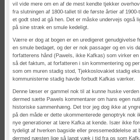
vil vide mere om en af de mest kendte tjekker overhov
fra slutningen af 1800-tallet til de første årtier af 1900-
et godt sted at gå hen. Det er måske undervejs også li
på sine stræk en smule kedeligt.
Værre er dog at bogen er en uredigeret genudgivelse f
en smule bedaget, og der er nok passager og en vis 
forfatterens hånd (Pawels, ikke Kafkas) som virker en
så det faktum, at forfatteren i sin kommentering og per
som om muren stadig stod, Tjekkoslovakiet stadig eks
kommunisterne stadig havde forbudt Kafkas værker.
Denne læser er gammel nok til at kunne huske verden 
dermed sætte Pawels kommentarer om hans egen nutid 
historiske sammenhæng. Det tror jeg dog ikke at yngre
på den måde er dette ukommenterede genoptryk nok ikk
nye generationer at lære Kafka at kende. Især ikke for
tydeligt af hverken bagside eller pressemeddelelse at 
dermed næsten lige så langt væk i tid fra os som Kafk