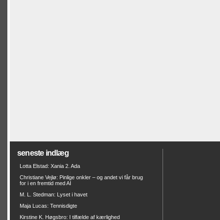
seneste indlæg
Lotta Elstad: Xania 2. Ada
Christiane Vejlø: Pinlige onkler – og andet vi får brug
for i en fremtid med AI
M. L. Stedman: Lyset i havet
Maja Lucas: Tennisdigte
Kirstine K. Høgsbro: I tilfælde af kærlighed