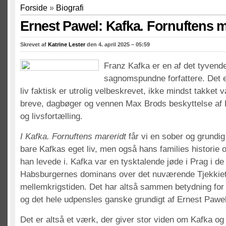
Forside
»
Biografi
Ernest Pawel: Kafka. Fornuftens m
Skrevet af
Katrine Lester
den 4. april 2025 – 05:59
Franz Kafka er en af det tyven
sagnomspundne forfattere. Det er
liv faktisk er utrolig velbeskrevet, ikke mindst takke
breve, dagbøger og vennen Max Brods beskyttelse af K
og livsfortælling.
I Kafka. Fornuftens mareridt
får vi en sober og grundi
bare Kafkas eget liv, men også hans families historie 
han levede i. Kafka var en tysktalende jøde i Prag i de 
Habsburgernes dominans over det nuværende Tjekkiet o
mellemkrigstiden. Det har altså sammen betydning for 
og det hele udpensles ganske grundigt af Ernest Pawel
Det er altså et værk, der giver stor viden om Kafka og