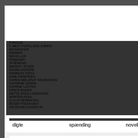
//
//
//
FORSIDE
5 MEST POPULÆRE EMNER
BIOGRAFIER
KRIMIER
NOVELLER
ROMANER
SPÆNDING
BØGER I STUEN
BOGBLOGGERE
ANDREAS KROG
JANE ANDERSEN
KAREN MØLDRUP RASMUSSEN
KATHRINE NORSK
KATRINE LESTER
KRISTA BAUER
METTE BACH LINDGAARD
MORTEN KIDAL
CLAUS HENRIKSEN
BOGBYTTESKABET
OM BOGBLOGGER.DK
digte
spænding
novel