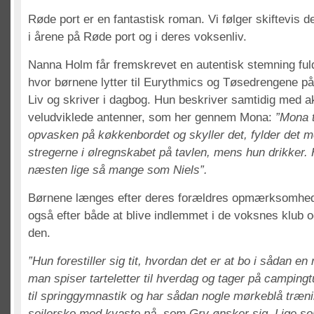
Røde port er en fantastisk roman. Vi følger skiftevis 
i årene på Røde port og i deres voksenliv.
Nanna Holm får fremskrevet en autentisk stemning fuld
hvor børnene lytter til Eurythmics og Tøsedrengene p
Liv og skriver i dagbog. Hun beskriver samtidig med 
veludviklede antenner, som her gennem Mona:
”Mona t
opvasken på køkkenbordet og skyller det, fylder det m
stregerne i ølregnskabet på tavlen, mens hun drikker.
næsten lige så mange som Niels”.
Børnene længes efter deres forældres opmærksomhed
også efter både at blive indlemmet i de voksnes klub o
den.
”Hun forestiller sig tit, hvordan det er at bo i sådan en r
man spiser tarteletter til hverdag og tager på campingtu
til springgymnastik og har sådan nogle mørkeblå træn
sejlersko med kvaste på, som Gry ønsker sig. Lige s