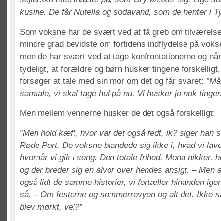
kusine. De får Nutella og sodavand, som de henter i T
Som voksne har de svært ved at få greb om tilværelsen
mindre grad bevidste om fortidens indflydelse på vokse
men de har svært ved at tage konfrontationerne og når 
tydeligt, at forældre og børn husker tingene forskelli
forsøger at tale med sin mor om det og får svaret:
”Må
samtale, vi skal tage hul på nu. Vi husker jo nok tingene 
Men mellem vennerne husker de det også forskelligt:
”Men hold kæft, hvor var det også fedt, ik? siger han s
Røde Port. De voksne blandede sig ikke i, hvad vi lave
hvornår vi gik i seng. Den totale frihed. Mona nikker, 
og der breder sig en alvor over hendes ansigt. – Men a
også lidt de samme historier, vi fortæller hinanden ige
så. – Om festerne og sommerrevyen og alt det. Ikke s
blev mørkt, vel?”