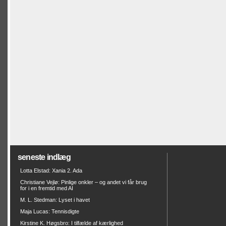
seneste indlæg
Lotta Elstad: Xania 2. Ada
Christiane Vejlø: Pinlige onkler – og andet vi får brug
for i en fremtid med AI
M. L. Stedman: Lyset i havet
Maja Lucas: Tennisdigte
Kirstine K. Høgsbro: I tilfælde af kærlighed