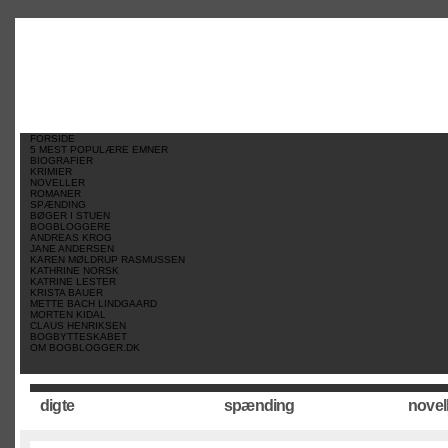
//
//
//
FORSIDE
5 MEST POPULÆRE EMNER
BIOGRAFIER
KRIMIER
NOVELLER
ROMANER
SPÆNDING
BØGER I STUEN
BOGBLOGGERE
ANDREAS KROG
JANE ANDERSEN
KAREN MØLDRUP RASMUSSEN
KATHRINE NORSK
KATRINE LESTER
KRISTA BAUER
METTE BACH LINDGAARD
MORTEN KIDAL
CLAUS HENRIKSEN
BOGBYTTESKABET
OM BOGBLOGGER.DK
digte
spænding
novel