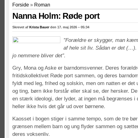
Forside
»
Roman
Nanna Holm: Røde port
Skrevet af
Krista Bauer
den 17. maj 2026 – 05:34
”Forældre er skygger, man kæmp
af hele sit liv. Sådan er det (…)
jo nemmere bliver det”.
Gry, Mona og Aske er barndomsvenner. Deres forældre
fritidskollektivet Røde port sammen, og deres barnd
fyldt med leg, frihed og solskin, men om natten er det 
og ting, børn ikke forstår eller skal se, der hersker. 
en stærk ideologi, der lyder, at ingen må begrænses i 
heller ikke hvis det går ud over børnene.
Kaosset i bogen stiger i samme tempo, som de tre bør
grænsen mellem barn og ung flyder sammen og sætter 
deres voksenliv.