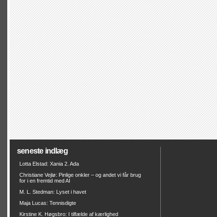
seneste indlæg
Lotta Elstad: Xania 2. Ada
Christiane Vejlø: Pinlige onkler – og andet vi får brug
for i en fremtid med AI
M. L. Stedman: Lyset i havet
Maja Lucas: Tennisdigte
Kirstine K. Høgsbro: I tilfælde af kærlighed