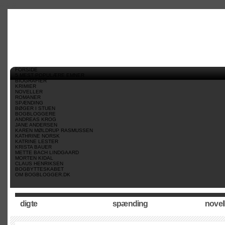
//
//
//
FORSIDE
5 MEST POPULÆRE EMNER
BIOGRAFIER
KRIMIER
NOVELLER
ROMANER
SPÆNDING
BØGER I STUEN
BOGBLOGGERE
ANDREAS KROG
JANE ANDERSEN
KAREN MØLDRUP RASMUSSEN
KATHRINE NORSK
KATRINE LESTER
KRISTA BAUER
METTE BACH LINDGAARD
MORTEN KIDAL
CLAUS HENRIKSEN
BOGBYTTESKABET
OM BOGBLOGGER.DK
digte
spænding
novel