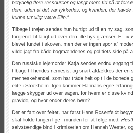
betydelig flere ressourcer og langt mere tid på at forsø
dem, uden at det var lykkedes, og kvinden, der havd
kunne umuligt være Elin.”
Tilbage i trøjen sendes hun hurtigt ud til en ny sag, so
forgrenet til langt ud over den lille bys grænser. Et li
blevet fundet i skoven, men der er ingen spor af mode
vilde jagt fra både bagmændenes og politiets side på a
Den russiske lejemorder Katja sendes endnu engang ti
tilbage til hendes nemesis, og snart afdækkes der en
menneskehandel, som har tråde helt op til de bonede 
elite i Stockholm. Igen kommer Hannahs egne erfaringer 
lægge skygger ud over sagen, for hvem er disse kvind
gravide, og hvor ender deres børn?
Der er fart over feltet, når først Hans Rosenfeldt begy
skal holde tungen lige i munden for at følge med.
Høst
selvstændige bind i krimiserien om Hannah Wester, og 