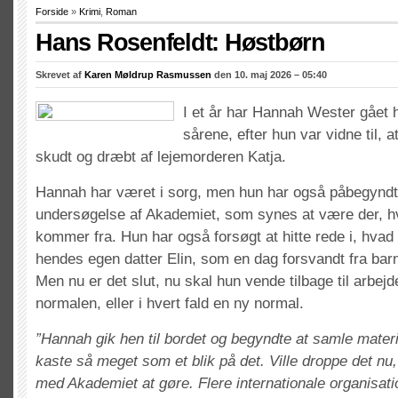
Forside
»
Krimi
,
Roman
Hans Rosenfeldt: Høstbørn
Skrevet af
Karen Møldrup Rasmussen
den 10. maj 2026 – 05:40
I et år har Hannah Wester gået 
sårene, efter hun var vidne til,
skudt og dræbt af lejemorderen Katja.
Hannah har været i sorg, men hun har også påbegyndt s
undersøgelse af Akademiet, som synes at være der, h
kommer fra. Hun har også forsøgt at hitte rede i, hva
hendes egen datter Elin, som en dag forsvandt fra bar
Men nu er det slut, nu skal hun vende tilbage til arbejde
normalen, eller i hvert fald en ny normal.
”Hannah gik hen til bordet og begyndte at samle mate
kaste så meget som et blik på det. Ville droppe det nu,
med Akademiet at gøre. Flere internationale organisat