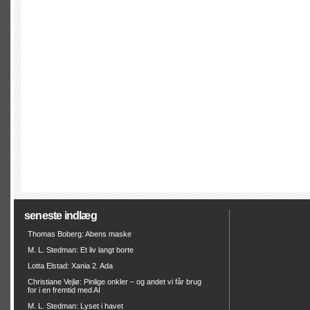
seneste indlæg
Thomas Boberg: Abens maske
M. L. Stedman: Et liv langt borte
Lotta Elstad: Xania 2. Ada
Christiane Vejlø: Pinlige onkler – og andet vi får brug
for i en fremtid med AI
M. L. Stedman: Lyset i havet