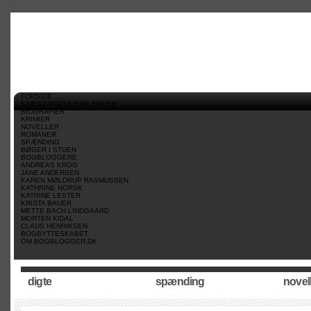
//
//
//
FORSIDE
5 MEST POPULÆRE EMNER
BIOGRAFIER
KRIMIER
NOVELLER
ROMANER
SPÆNDING
BØGER I STUEN
BOGBLOGGERE
ANDREAS KROG
JANE ANDERSEN
KAREN MØLDRUP RASMUSSEN
KATHRINE NORSK
KATRINE LESTER
KRISTA BAUER
METTE BACH LINDGAARD
MORTEN KIDAL
CLAUS HENRIKSEN
BOGBYTTESKABET
OM BOGBLOGGER.DK
digte
spænding
novel