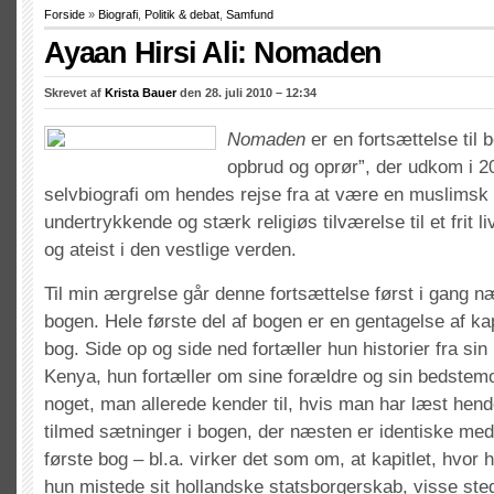
Forside
»
Biografi
,
Politik & debat
,
Samfund
Ayaan Hirsi Ali: Nomaden
Skrevet af
Krista Bauer
den 28. juli 2010 – 12:34
Nomaden
er en fortsættelse til
opbrud og oprør”, der udkom i 2
selvbiografi om hendes rejse fra at være en muslimsk 
undertrykkende og stærk religiøs tilværelse til et frit 
og ateist i den vestlige verden.
Til min ærgrelse går denne fortsættelse først i gang n
bogen. Hele første del af bogen er en gentagelse af kap
bog. Side op og side ned fortæller hun historier fra si
Kenya, hun fortæller om sine forældre og sin bedstem
noget, man allerede kender til, hvis man har læst hend
tilmed sætninger i bogen, der næsten er identiske med
første bog – bl.a. virker det som om, at kapitlet, hvor
hun mistede sit hollandske statsborgerskab, visse sted