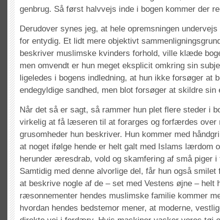
genbrug. Så først halvvejs inde i bogen kommer der ree
Derudover synes jeg, at hele opremsningen undervejs i f
for entydig. Et lidt mere objektivt sammenligningsgrun
beskriver muslimske kvinders forhold, ville klæde bo
men omvendt er hun meget eksplicit omkring sin subje
ligeledes i bogens indledning, at hun ikke forsøger at 
endegyldige sandhed, men blot forsøger at skildre sin 
Når det så er sagt, så rammer hun plet flere steder i 
virkelig at få læseren til at forarges og forfærdes over
grusomheder hun beskriver. Hun kommer med håndgrib
at noget ifølge hende er helt galt med Islams lærdom
herunder æresdrab, vold og skamfering af små piger i
Samtidig med denne alvorlige del, får hun også smilet
at beskrive nogle af de – set med Vestens øjne – helt
ræsonnementer hendes muslimske familie kommer med.
hvordan hendes bedstemor mener, at moderne, vestlig