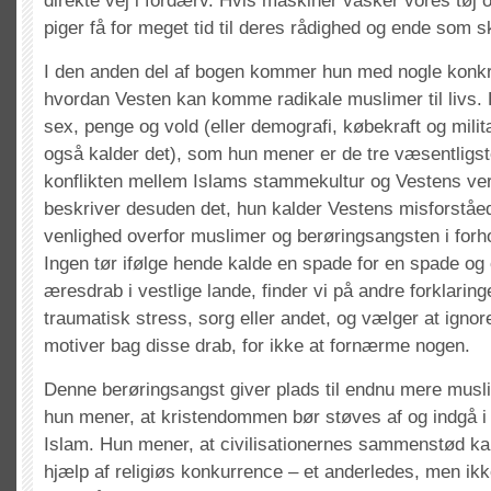
direkte vej i fordærv. Hvis maskiner vasker vores tøj og
piger få for meget tid til deres rådighed og ende som s
I den anden del af bogen kommer hun med nogle konkret
hvordan Vesten kan komme radikale muslimer til livs.
sex, penge og vold (eller demografi, købekraft og mil
også kalder det), som hun mener er de tre væsentligst
konflikten mellem Islams stammekultur og Vestens ve
beskriver desuden det, hun kalder Vestens misforståe
venlighed overfor muslimer og berøringsangsten i forhol
Ingen tør ifølge hende kalde en spade for en spade og 
æresdrab i vestlige lande, finder vi på andre forklarin
traumatisk stress, sorg eller andet, og vælger at ignor
motiver bag disse drab, for ikke at fornærme nogen.
Denne berøringsangst giver plads til endnu mere musl
hun mener, at kristendommen bør støves af og indgå i
Islam. Hun mener, at civilisationernes sammenstød 
hjælp af religiøs konkurrence – et anderledes, men ikk