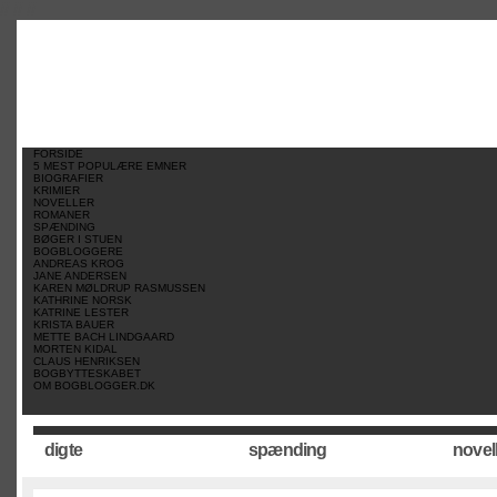
//
//
//
FORSIDE
5 MEST POPULÆRE EMNER
BIOGRAFIER
KRIMIER
NOVELLER
ROMANER
SPÆNDING
BØGER I STUEN
BOGBLOGGERE
ANDREAS KROG
JANE ANDERSEN
KAREN MØLDRUP RASMUSSEN
KATHRINE NORSK
KATRINE LESTER
KRISTA BAUER
METTE BACH LINDGAARD
MORTEN KIDAL
CLAUS HENRIKSEN
BOGBYTTESKABET
OM BOGBLOGGER.DK
digte
spænding
novel