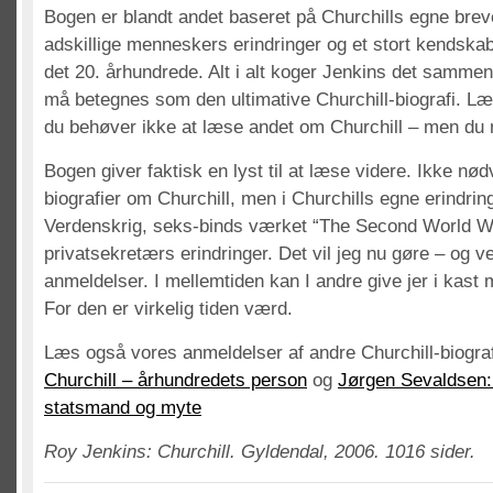
Bogen er blandt andet baseret på Churchills egne brev
adskillige menneskers erindringer og et stort kendskab ti
det 20. århundrede. Alt i alt koger Jenkins det sammen t
må betegnes som den ultimative Churchill-biografi. L
du behøver ikke at læse andet om Churchill – men du
Bogen giver faktisk en lyst til at læse videre. Ikke nød
biografier om Churchill, men i Churchills egne erindri
Verdenskrig, seks-binds værket “The Second World W
privatsekretærs erindringer. Det vil jeg nu gøre – og 
anmeldelser. I mellemtiden kan I andre give jer i kast 
For den er virkelig tiden værd.
Læs også vores anmeldelser af andre Churchill-biogra
Churchill – århundredets person
og
Jørgen Sevaldsen: 
statsmand og myte
Roy Jenkins: Churchill. Gyldendal, 2006. 1016 sider.