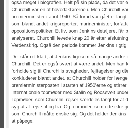
også meget i biografien. Helt på sin plads, da det var 
Churchill var en af hovedaktørerne i. Men Churchill var
premierminister i april 1940. Så forud var gået et langt
som blandt andet krigsreporter, marineminister, forfatte
oppositionspolitiker. Et liv, som Jenkins detaljeret får
analyseret. Churchill levede knap 20 år efter afslutnin
Verdenskrig. Også den periode kommer Jenkins rigtig 
Det står ret klart, at Jenkins ligesom så mange andre 
Churchill. Det er også svært at være andet. Men han f
forholde sig til Churchills svagheder, fejltagelser og då
konkluderer blandt andet, at Churchill holder for længe 
premierministerposten i starten af 1950’erne og stirrer 
internationale topmøder med Stalin og Roosevelt unde
Topmøder, som Churchill rejser særdeles langt for at de
syg af at rejse til og fra. Og topmøder, som ofte ikke g
som Churchill måtte ønske sig. Og det holder Jenkins 
at påpege.