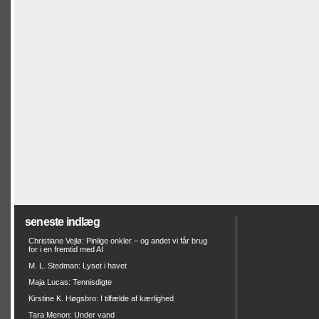
seneste indlæg
Christiane Vejlø: Pinlige onkler – og andet vi får brug
for i en fremtid med AI
M. L. Stedman: Lyset i havet
Maja Lucas: Tennisdigte
Kirstine K. Høgsbro: I tilfælde af kærlighed
Tara Menon: Under vand