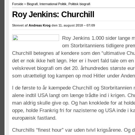
Forside
»
Biografi
,
International Politik
,
Politisk biografi
Roy Jenkins: Churchill
Skrevet af
Andreas Krog
den 11. august 2018 – 07:09
Roy Jenkins 1.000 sider lange m
om Storbritanniens tidligere pre
Churchill betegnes af kendere som den “ultimative Chur
det er nok ikke helt løgn. Her er i hvert fald tale om e
velskrevet biografi om det 20. århundredes største eur
som utrætteligt tog kampen op mod Hitler under Anden
I de første to år kæmpede Churchill og Storbritannien 
alene indtil USA langt om længe trådte ind i krigen. Chu
man aldrig skulle give op. Og han knoklede for at hold
oppe, holde Frankrig fri for nazisterne og USA inde i ka
europæisk fastland.
Churchills “finest hour” var uden tvivl krigsårene. Og d