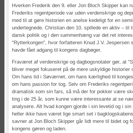
Hverken Frederik den 9. eller Jon Bloch Skipper kan nat
Frederiks regentperiode var uden verdenskrige og dep
med til at gøre historien en anelse kedeligt for en se
undertegnede. Christian den 10. spillede en aktiv – til tid
dansk politik og i den sammenhæng var det ret interes
“Rytterkongen”, hvor forfatteren Knud J.V. Jespersen 
havde fået adgang til kongens dagbøger.
Fraværet af verdenskrige og dagbogsnotater gør, at 
bliver meget fokuseret på de mere uskyldige historier
Om hans tid i Søværnet, om hans kærlighed til konge
om hans passion for tog. Selv om Frederiks regentper
dramatisk som sin fars, så må der for pokker være ske
ting i de 25 år, som kunne være interessante at se n
analysere. Alt hvad kongen gjorde i sin levetid og i si
heller ikke have været lige smart set i bagklogskabens
savner at Jon Bloch Skipper går lidt mere til bidet og for
kongens gøren og laden.