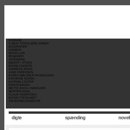
//
//
//
FORSIDE
5 MEST POPULÆRE EMNER
BIOGRAFIER
KRIMIER
NOVELLER
ROMANER
SPÆNDING
BØGER I STUEN
BOGBLOGGERE
ANDREAS KROG
JANE ANDERSEN
KAREN MØLDRUP RASMUSSEN
KATHRINE NORSK
KATRINE LESTER
KRISTA BAUER
METTE BACH LINDGAARD
MORTEN KIDAL
CLAUS HENRIKSEN
BOGBYTTESKABET
OM BOGBLOGGER.DK
digte
spænding
novel