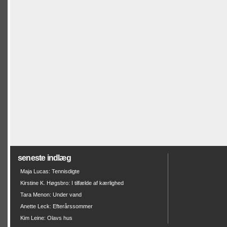
seneste indlæg
Maja Lucas: Tennisdigte
Kirstine K. Høgsbro: I tilfælde af kærlighed
Tara Menon: Under vand
Anette Leck: Efterårssommer
Kim Leine: Olavs hus