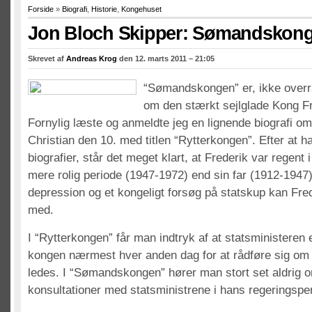
Forside
»
Biografi
,
Historie
,
Kongehuset
Jon Bloch Skipper: Sømandskon
Skrevet af
Andreas Krog
den 12. marts 2011 – 21:05
“Sømandskongen” er, ikke overr
om den stærkt sejlglade Kong Fr
Fornylig læste og anmeldte jeg en lignende biografi om
Christian den 10. med titlen “Rytterkongen”. Efter at h
biografier, står det meget klart, at Frederik var regent 
mere rolig periode (1947-1972) end sin far (1912-1947)
depression og et kongeligt forsøg på statskup kan Fre
med.
I “Rytterkongen” får man indtryk af at statsministeren
kongen nærmest hver anden dag for at rådføre sig om 
ledes. I “Sømandskongen” hører man stort set aldrig 
konsultationer med statsministrene i hans regeringspe