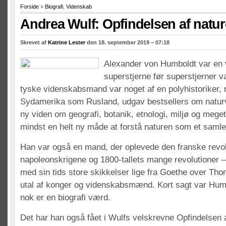
Forside
»
Biografi
,
Videnskab
Andrea Wulf: Opfindelsen af natu
Skrevet af
Katrine Lester
den 18. september 2019 – 07:18
Alexander von Humboldt var en 
superstjerne før superstjerner v
tyske videnskabsmand var noget af en polyhistoriker, re
Sydamerika som Rusland, udgav bestsellers om natur
ny viden om geografi, botanik, etnologi, miljø og mege
mindst en helt ny måde at forstå naturen som et samle
Han var også en mand, der oplevede den franske revol
napoleonskrigene og 1800-tallets mange revolutioner 
med sin tids store skikkelser lige fra Goethe over Tho
utal af konger og videnskabsmænd. Kort sagt var Hum
nok er en biografi værd.
Det har han også fået i Wulfs velskrevne Opfindelsen a