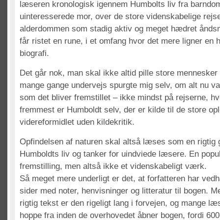
læseren kronologisk igennem Humbolts liv fra barnd
uinteresserede mor, over de store videnskabelige rejser
alderdommen som stadig aktiv og meget hædret ånd
får ristet en rune, i et omfang hvor det mere ligner en 
biografi.
Det går nok, man skal ikke altid pille store mennesker
mange gange undervejs spurgte mig selv, om alt nu var
som det bliver fremstillet – ikke mindst på rejserne, hv
fremmest er Humboldt selv, der er kilde til de store op
videreformidlet uden kildekritik.
Opfindelsen af naturen skal altså læses som en rigtig g
Humboldts liv og tanker for uindviede læsere. En pop
fremstilling, men altså ikke et videnskabeligt værk.
Så meget mere underligt er det, at forfatteren har ve
sider med noter, henvisninger og litteratur til bogen. 
rigtig tekst er den rigeligt lang i forvejen, og mange l
hoppe fra inden de overhovedet åbner bogen, fordi 600 