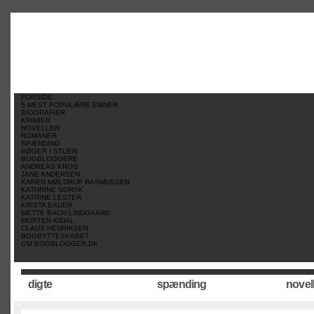
//
//
//
FORSIDE
5 MEST POPULÆRE EMNER
BIOGRAFIER
KRIMIER
NOVELLER
ROMANER
SPÆNDING
BØGER I STUEN
BOGBLOGGERE
ANDREAS KROG
JANE ANDERSEN
KAREN MØLDRUP RASMUSSEN
KATHRINE NORSK
KATRINE LESTER
KRISTA BAUER
METTE BACH LINDGAARD
MORTEN KIDAL
CLAUS HENRIKSEN
BOGBYTTESKABET
OM BOGBLOGGER.DK
digte
spænding
novel