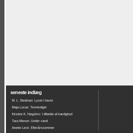
seneste indlæg
M. L. Stedman: Lyset i havet
Maja Lucas: Tennisdigte
Kirstine K. Høgsbro: I tilfælde af kærlighed
Tara Menon: Under vand
Anette Leck: Efterårssommer