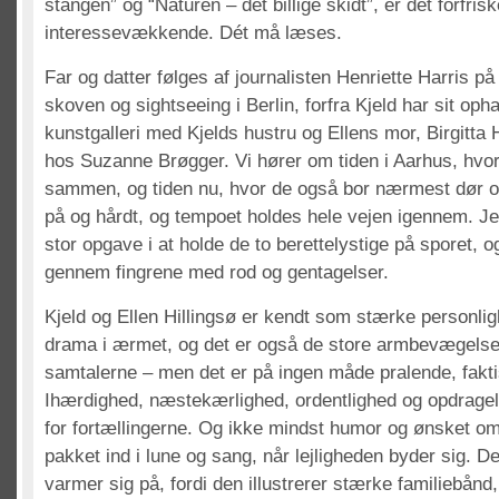
stangen” og “Naturen – det billige skidt”, er det forfris
interessevækkende. Dét må læses.
Far og datter følges af journalisten Henriette Harris på 
skoven og sightseeing i Berlin, forfra Kjeld har sit op
kunstgalleri med Kjelds hustru og Ellens mor, Birgitta H
hos Suzanne Brøgger. Vi hører om tiden i Aarhus, hvor
sammen, og tiden nu, hvor de også bor nærmest dør o
på og hårdt, og tempoet holdes hele vejen igennem. Jeg
stor opgave i at holde de to berettelystige på sporet, 
gennem fingrene med rod og gentagelser.
Kjeld og Ellen Hillingsø er kendt som stærke personl
drama i ærmet, og det er også de store armbevægelse
samtalerne – men det er på ingen måde pralende, fakt
Ihærdighed, næstekærlighed, ordentlighed og opdrag
for fortællingerne. Og ikke mindst humor og ønsket om 
pakket ind i lune og sang, når lejligheden byder sig. D
varmer sig på, fordi den illustrerer stærke familiebånd, 