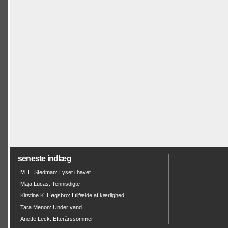
seneste indlæg
M. L. Stedman: Lyset i havet
Maja Lucas: Tennisdigte
Kirstine K. Høgsbro: I tilfælde af kærlighed
Tara Menon: Under vand
Anette Leck: Efterårssommer