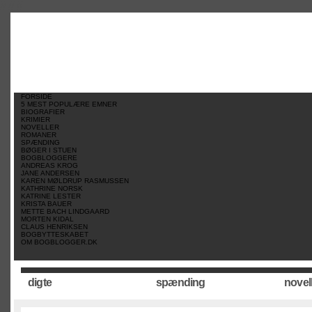
//
//
//
FORSIDE
5 MEST POPULÆRE EMNER
BIOGRAFIER
KRIMIER
NOVELLER
ROMANER
SPÆNDING
BØGER I STUEN
BOGBLOGGERE
ANDREAS KROG
JANE ANDERSEN
KAREN MØLDRUP RASMUSSEN
KATHRINE NORSK
KATRINE LESTER
KRISTA BAUER
METTE BACH LINDGAARD
MORTEN KIDAL
CLAUS HENRIKSEN
BOGBYTTESKABET
OM BOGBLOGGER.DK
digte
spænding
novel