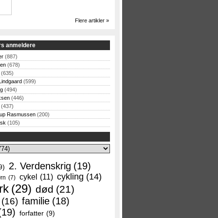
Flere artikler »
rs anmeldere
er
(887)
sen
(678)
(635)
Lindgaard
(599)
og
(494)
ksen
(446)
(437)
rup Rasmussen
(200)
rsk
(105)
2. Verdenskrig
(19)
9)
cykling
(14)
cykel
(11)
rn
(7)
rk
(29)
død
(21)
familie
(18)
(16)
(19)
forfatter
(9)