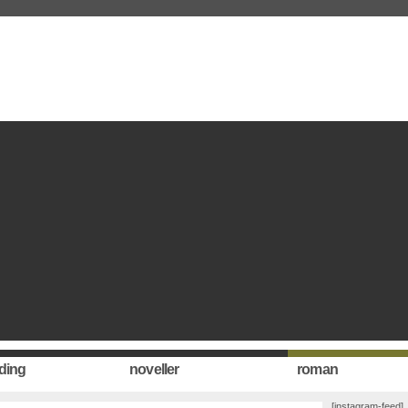
ding
noveller
roman
[instagram-feed]