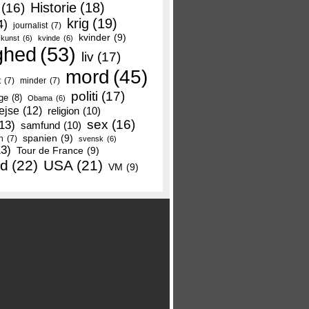
Historie
(18)
(16)
krig
(19)
4)
journalist
(7)
kvinder
(9)
kunst
(6)
kvinde
(6)
ghed
(53)
liv
(17)
mord
(45)
t
(7)
minder
(7)
politi
(17)
ge
(8)
Obama
(6)
ejse
(12)
religion
(10)
sex
(16)
13)
samfund
(10)
spanien
(9)
n
(7)
svensk
(6)
13)
Tour de France
(9)
nd
(22)
USA
(21)
VM
(9)