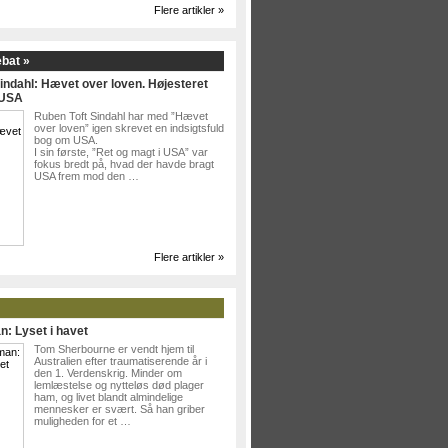
Flere artikler »
ebat »
indahl: Hævet over loven. Højesteret
 USA
Ruben Toft Sindahl har med ”Hævet
over loven” igen skrevet en indsigtsfuld
bog om USA.
I sin første, ”Ret og magt i USA” var
fokus bredt på, hvad der havde bragt
USA frem mod den …
Flere artikler »
n: Lyset i havet
Tom Sherbourne er vendt hjem til
Australien efter traumatiserende år i
den 1. Verdenskrig. Minder om
lemlæstelse og nytteløs død plager
ham, og livet blandt almindelige
mennesker er svært. Så han griber
muligheden for et …