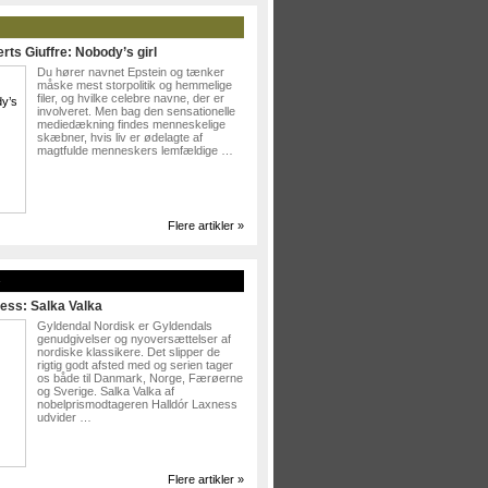
rts Giuffre: Nobody’s girl
Du hører navnet Epstein og tænker
måske mest storpolitik og hemmelige
filer, og hvilke celebre navne, der er
involveret. Men bag den sensationelle
mediedækning findes menneskelige
skæbner, hvis liv er ødelagte af
magtfulde menneskers lemfældige …
Flere artikler »
»
ess: Salka Valka
Gyldendal Nordisk er Gyldendals
genudgivelser og nyoversættelser af
nordiske klassikere. Det slipper de
rigtig godt afsted med og serien tager
os både til Danmark, Norge, Færøerne
og Sverige. Salka Valka af
nobelprismodtageren Halldór Laxness
udvider …
Flere artikler »