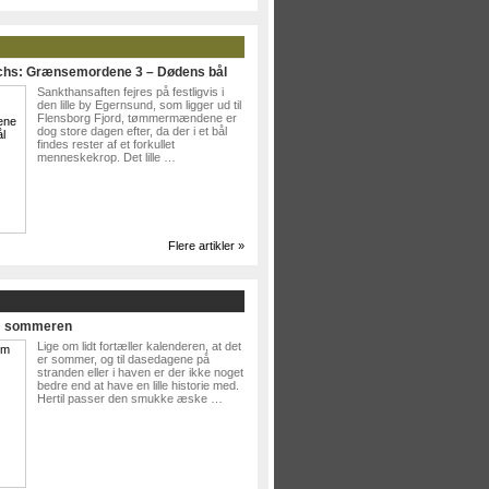
ichs: Grænsemordene 3 – Dødens bål
Sankthansaften fejres på festligvis i
den lille by Egernsund, som ligger ud til
Flensborg Fjord, tømmermændene er
dog store dagen efter, da der i et bål
findes rester af et forkullet
menneskekrop. Det lille …
Flere artikler »
Om sommeren
Lige om lidt fortæller kalenderen, at det
er sommer, og til dasedagene på
stranden eller i haven er der ikke noget
bedre end at have en lille historie med.
Hertil passer den smukke æske …