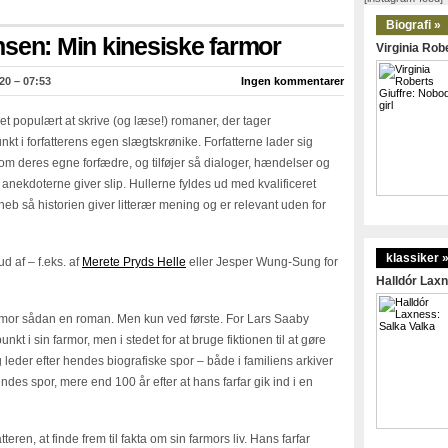
Biografi »
sen: Min kinesiske farmor
Virginia Robe
20 – 07:53
Ingen kommentarer
t populært at skrive (og læse!) romaner, der tager
t i forfatterens egen slægtskrønike. Forfatterne lader sig
alt om deres egne forfædre, og tilføjer så dialoger, hændelser og
 anekdoterne giver slip. Hullerne fyldes ud med kvalificeret
kneb så historien giver litterær mening og er relevant uden for
klassiker 
 af – f.eks. af
Merete Pryds Helle
eller Jesper Wung-Sung for
Halldór Laxn
farmor sådan en roman. Men kun ved første. For Lars Saaby
t i sin farmor, men i stedet for at bruge fiktionen til at gøre
eder efter hendes biografiske spor – både i familiens arkiver
des spor, mere end 100 år efter at hans farfar gik ind i en
teren, at finde frem til fakta om sin farmors liv. Hans farfar