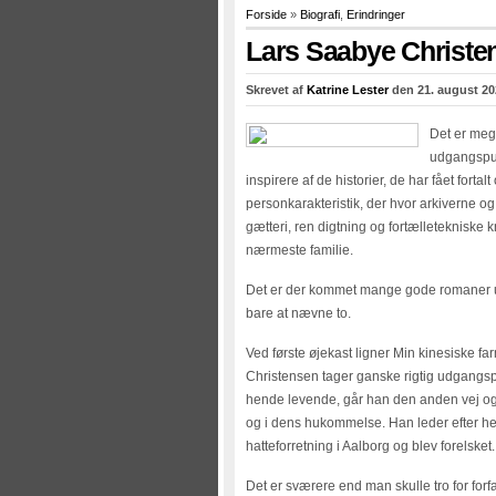
Forside
»
Biografi
,
Erindringer
Lars Saabye Christen
Skrevet af
Katrine Lester
den 21. august 20
Det er mege
udgangspunk
inspirere af de historier, de har fået fort
personkarakteristik, der hvor arkiverne og
gætteri, ren digtning og fortælletekniske 
nærmeste familie.
Det er der kommet mange gode romaner ud
bare at nævne to.
Ved første øjekast ligner Min kinesiske 
Christensen tager ganske rigtig udgangspunk
hende levende, går han den anden vej og l
og i dens hukommelse. Han leder efter hen
hatteforretning i Aalborg og blev forelsket.
Det er sværere end man skulle tro for forfat