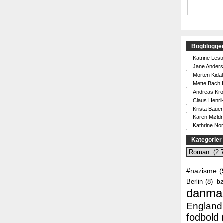
Bogblogge
Katrine Lest
Jane Ander
Morten Kidal
Mette Bach 
Andreas Kr
Claus Henri
Krista Bauer
Karen Møld
Kathrine No
Kategorier
Kategorier
#nazisme
(
Berlin
(8)
bø
danma
England
fodbold