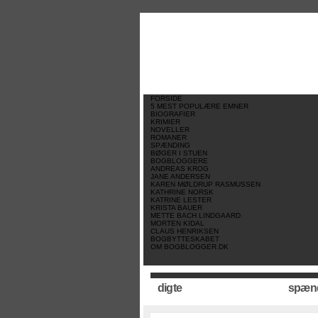
//
//
//
FORSIDE
5 MEST POPULÆRE EMNER
BIOGRAFIER
KRIMIER
NOVELLER
ROMANER
SPÆNDING
BØGER I STUEN
BOGBLOGGERE
ANDREAS KROG
JANE ANDERSEN
KAREN MØLDRUP RASMUSSEN
KATHRINE NORSK
KATRINE LESTER
KRISTA BAUER
METTE BACH LINDGAARD
MORTEN KIDAL
CLAUS HENRIKSEN
BOGBYTTESKABET
OM BOGBLOGGER.DK
digte
spæn