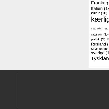
Frankrig
Italien
(1
kultur
(10)
kærli
mag
mad
(6)
Nor
natur
(6)
r
politik
(9)
Rusland
(
Sovjetunione
sverige
(
Tyskla