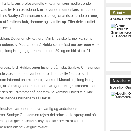
irer fra farfarens professionelle virke, men som medfølgende
rivate liv. Hun eksisterer kun i levende menneskers minder, og
Krimi »
Lars Saabye Christensen sætter sig for at riste hende en rune,
Anette Hinr
 af familiens håb, drømme og liv rullet op. Eller delvist rullet
rgæves.
oblem. Det er en styrke, fordi Min kinesiske farmor varsomt
s ungdomsliv. Med jagten på Hulda som løftestang bevæger vi os
o, Hong Kong og gennem hele det 20. og en bid af det 21.
ervejs, fordi Huldas egen historie går i stå. Saabye Christensen
nde væsen og begivenhederne i hendes liv fortager sig i
e mere information om hende, hverken i Marseille, Hong Kong
Noveller »
, at så mange andre forfattere vælger at bruge fiktionen til at
Novellix: 
, inden de udkommer på bogform. Vi kommer i hvert fald ikke
mer hendes barnebarn så i fokus.
n kinesiske farmor er en usædvanlig og anderledes
over. Saabye Christensen rejser det principielle spørgsmål på
ligt at give historiens usynlige kvinder en historie uden at
r læseren om selv at give svaret.