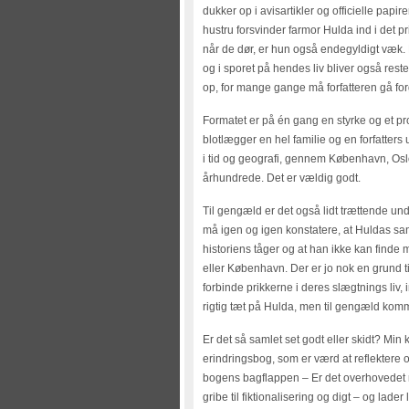
dukker op i avisartikler og officielle pap
hustru forsvinder farmor Hulda ind i det p
når de dør, er hun også endegyldigt væk. 
og i sporet på hendes liv bliver også resten
op, for mange gange må forfatteren gå fo
Formatet er på én gang en styrke og et pr
blotlægger en hel familie og en forfatter
i tid og geografi, gennem København, Osl
århundrede. Det er vældig godt.
Til gengæld er det også lidt trættende und
må igen og igen konstatere, at Huldas sa
historiens tåger og at han ikke kan find
eller København. Der er jo nok en grund til
forbinde prikkerne i deres slægtnings liv
rigtig tæt på Hulda, men til gengæld kom
Er det så samlet set godt eller skidt? Mi
erindringsbog, som er værd at reflektere 
bogens bagflappen – Er det overhovedet mu
gribe til fiktionalisering og digt – og lade