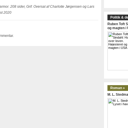
rmor. 208 sider, Grif. Oversat af Charlotte Jørgensen og Lars
st 2020
Politik & d
Ruben Toft S
og magten i
ommentar.
Roman »
M. L. Stedma