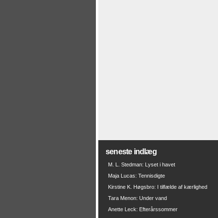
seneste indlæg
M. L. Stedman: Lyset i havet
Maja Lucas: Tennisdigte
Kirstine K. Høgsbro: I tilfælde af kærlighed
Tara Menon: Under vand
Anette Leck: Efterårssommer