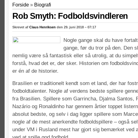
Forside
»
Biografi
Rob Smyth: Fodboldsvindleren
Skrevet af
Claus Henriksen
den 29. juni 2018 – 07:17
Nogle gange skal du have fortalt 
gange, før du tror på den. Den s
nemlig være så fantastisk eller så utrolig, at du simpel
forstå, hvad det er, der sker. Historien om fodboldsvin
er én af de historier.
Brasilien er traditionelt kendt som et land, der har fos
fodboldtalenter. Nogle af verdens bedste spillere genn
fra Brasilien. Spillere som Garrincha, Djalma Santos, 
Nazário og Ronaldinho har gennem årtier toppet lister
absolut bedste, og selv i dag ligger spillere som Marc
nogle af de mest anerkendte fodboldspillere – også s
under VM i Rusland mest har gjort sig bemærket ved a
ved at spille god fodbold.