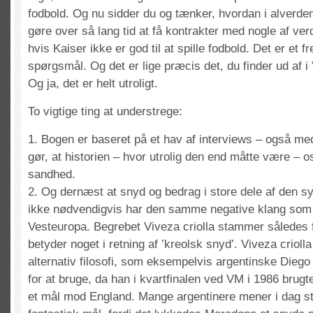
fodbold. Og nu sidder du og tænker, hvordan i alverden
gøre over så lang tid at få kontrakter med nogle af ver
hvis Kaiser ikke er god til at spille fodbold. Det er et 
spørgsmål. Og det er lige præcis det, du finder ud af i
Og ja, det er helt utroligt.
To vigtige ting at understrege:
1. Bogen er baseret på et hav af interviews – også me
gør, at historien – hvor utrolig den end måtte være – os
sandhed.
2. Og dernæst at snyd og bedrag i store dele af den 
ikke nødvendigvis har den samme negative klang som
Vesteuropa. Begrebet Viveza criolla stammer således
betyder noget i retning af ’kreolsk snyd’. Viveza crioll
alternativ filosofi, som eksempelvis argentinske Dieg
for at bruge, da han i kvartfinalen ved VM i 1986 brugt
et mål mod England. Mange argentinere mener i dag sta