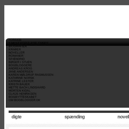
//
//
//
FORSIDE
5 MEST POPULÆRE EMNER
BIOGRAFIER
KRIMIER
NOVELLER
ROMANER
SPÆNDING
BØGER I STUEN
BOGBLOGGERE
ANDREAS KROG
JANE ANDERSEN
KAREN MØLDRUP RASMUSSEN
KATHRINE NORSK
KATRINE LESTER
KRISTA BAUER
METTE BACH LINDGAARD
MORTEN KIDAL
CLAUS HENRIKSEN
BOGBYTTESKABET
OM BOGBLOGGER.DK
digte
spænding
novel