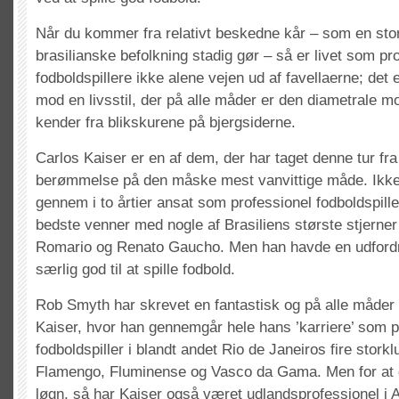
Når du kommer fra relativt beskedne kår – som en stor
brasilianske befolkning stadig gør – så er livet som pr
fodboldspillere ikke alene vejen ud af favellaerne; det 
mod en livsstil, der på alle måder er den diametrale mo
kender fra blikskurene på bjergsiderne.
Carlos Kaiser er en af dem, der har taget denne tur fra 
berømmelse på den måske mest vanvittige måde. Ikke
gennem i to årtier ansat som professionel fodboldspill
bedste venner med nogle af Brasiliens største stjerne
Romario og Renato Gaucho. Men han havde en udfordr
særlig god til at spille fodbold.
Rob Smyth har skrevet en fantastisk og på alle måder 
Kaiser, hvor han gennemgår hele hans ’karriere’ som p
fodboldspiller i blandt andet Rio de Janeiros fire stork
Flamengo, Fluminense og Vasco da Gama. Men for at 
løgn, så har Kaiser også været udlandsprofessionel i A