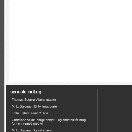
seneste indlæg
Thomas Boberg: Abens maske
M. L. Stedman: Et liv langt borte
Lotta Elstad: Xania 2. Ada
Christiane Vejlø: Pinlige onkler – og andet vi får brug
for i en fremtid med AI
M. L. Stedman: Lyset i havet