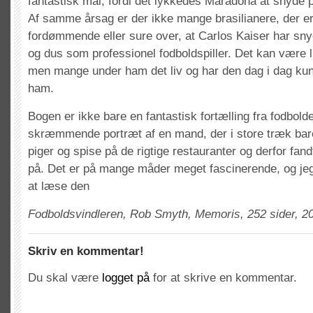
fantastisk mål, fordi det lykkedes Maradona at snyde 
Af samme årsag er der ikke mange brasilianere, der e
fordømmende eller sure over, at Carlos Kaiser har snydt 
og dus som professionel fodboldspiller. Det kan være li
men mange under ham det liv og har den dag i dag kun 
ham.
Bogen er ikke bare en fantastisk fortælling fra fodbold
skræmmende portræt af en mand, der i store træk bare 
piger og spise på de rigtige restauranter og derfor fandt
på. Det er på mange måder meget fascinerende, og jeg
at læse den
Fodboldsvindleren, Rob Smyth, Memoris, 252 sider, 2
Skriv en kommentar!
Du skal være
logget på
for at skrive en kommentar.