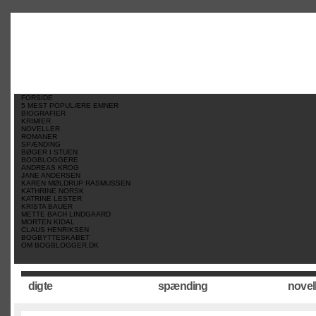
//
//
//
FORSIDE
5 MEST POPULÆRE EMNER
BIOGRAFIER
KRIMIER
NOVELLER
ROMANER
SPÆNDING
BØGER I STUEN
BOGBLOGGERE
ANDREAS KROG
JANE ANDERSEN
KAREN MØLDRUP RASMUSSEN
KATHRINE NORSK
KATRINE LESTER
KRISTA BAUER
METTE BACH LINDGAARD
MORTEN KIDAL
CLAUS HENRIKSEN
BOGBYTTESKABET
OM BOGBLOGGER.DK
digte
spænding
novel