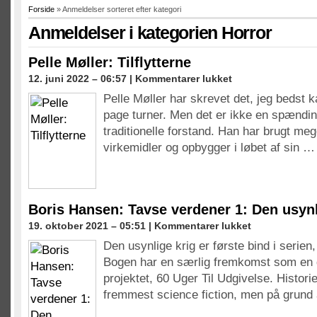
Forside
» Anmeldelser sorteret efter kategori
Anmeldelser i kategorien
Horror
Pelle Møller: Tilflytterne
til
12. juni 2022 – 06:57 |
Kommentarer lukket
Pelle
Pelle Møller har skrevet det, jeg bedst
Møller:
page turner. Men det er ikke en spændi
Tilflytterne
traditionelle forstand. Han har brugt mege
virkemidler og opbygger i løbet af sin …
Boris Hansen: Tavse verdener 1: Den usynl
til
19. oktober 2021 – 05:51 |
Kommentarer lukket
Boris
Den usynlige krig er første bind i serien
Hansen:
Bogen har en særlig fremkomst som en 
Tavse
verdener
projektet, 60 Uger Til Udgivelse. Historie
1:
fremmest science fiction, men på grund
Den
usynlige