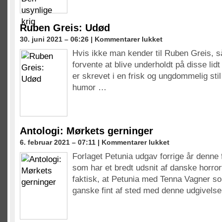
krig
Ruben Greis: Udød
til
30. juni 2021 – 06:26 |
Kommentarer lukket
Ruben
Hvis ikke man kender til Ruben Greis, 
Greis:
forvente at blive underholdt på disse lid
Udød
er skrevet i en frisk og ungdommelig st
humor …
Antologi: Mørkets gerninger
til
6. februar 2021 – 07:11 |
Kommentarer lukket
Antologi:
Forlaget Petunia udgav forrige år denne 
Mørkets
som har et bredt udsnit af danske horror
gerninger
faktisk, at Petunia med Tenna Vagner so
ganske fint af sted med denne udgivels