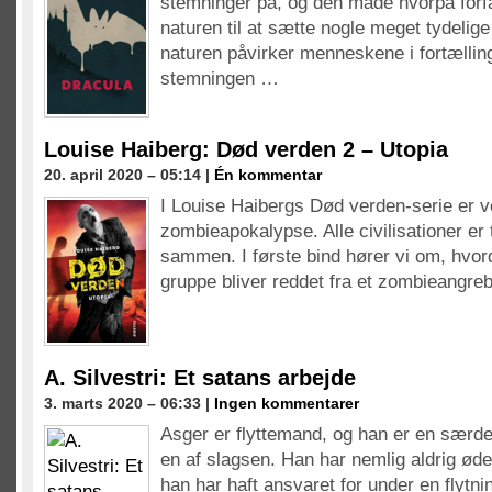
stemninger på, og den måde hvorpå forfa
naturen til at sætte nogle meget tydelig
naturen påvirker menneskene i fortælli
stemningen …
Louise Haiberg: Død verden 2 – Utopia
20. april 2020 – 05:14 |
Én kommentar
I Louise Haibergs Død verden-serie er v
zombieapokalypse. Alle civilisationer er 
sammen. I første bind hører vi om, hvo
gruppe bliver reddet fra et zombieangre
A. Silvestri: Et satans arbejde
3. marts 2020 – 06:33 |
Ingen kommentarer
Asger er flyttemand, og han er en særde
en af slagsen. Han har nemlig aldrig øde
han har haft ansvaret for under en flytni