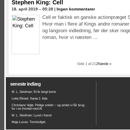
Stephen King: Cell
18. april 2019 – 05:28 |
Ingen kommentarer
Cell er faktisk en ganske actionpræget
Hvor man i flere af Kings andre romaner
og langsom indledning, før der sker noge
roman, hvor vi næsten …
Side 1 af 2
1
2
Næste »
seneste indlæg
M. L. Stedman: Et liv langt borte
Lotta Elstad: Xania 2. Ada
Christiane Vejlø: Pinlige onkler – og andet vi får brug
for i en fremtid med AI
M. L. Stedman: Lyset i havet
Maja Lucas: Tennisdigte