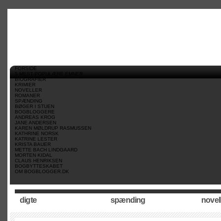
//
//
//
FORSIDE
5 MEST POPULÆRE EMNER
BIOGRAFIER
KRIMIER
NOVELLER
ROMANER
SPÆNDING
BØGER I STUEN
BOGBLOGGERE
ANDREAS KROG
JANE ANDERSEN
KAREN MØLDRUP RASMUSSEN
KATHRINE NORSK
KATRINE LESTER
KRISTA BAUER
METTE BACH LINDGAARD
MORTEN KIDAL
CLAUS HENRIKSEN
BOGBYTTESKABET
OM BOGBLOGGER.DK
digte
spænding
novel