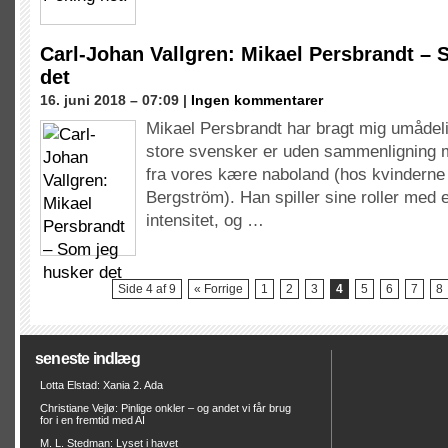
Carl-Johan Vallgren: Mikael Persbrandt – 
det
16. juni 2018 – 07:09 |
Ingen kommentarer
Mikael Persbrandt har bragt mig umåde
store svensker er uden sammenligning mi
fra vores kære naboland (hos kvinderne
Bergström). Han spiller sine roller me
intensitet, og …
Side 4 af 9
« Forrige
1
2
3
4
5
6
7
8
seneste indlæg
Lotta Elstad: Xania 2. Ada
Christiane Vejlø: Pinlige onkler – og andet vi får brug
for i en fremtid med AI
M. L. Stedman: Lyset i havet