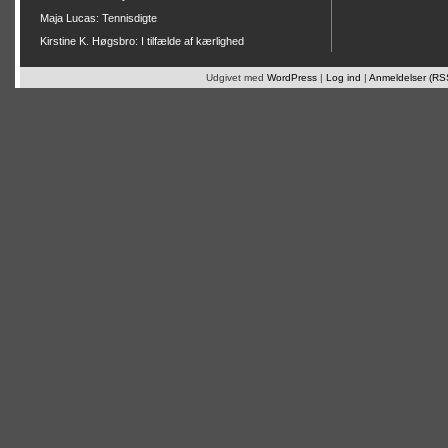
Maja Lucas: Tennisdigte
Kirstine K. Høgsbro: I tilfælde af kærlighed
Udgivet med
WordPress
|
Log ind
|
Anmeldelser (RS