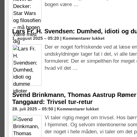
Kevin
bogen være …
S.
Decker:
Star
Wars
og
Lars Fr. H. Svendsen: Dumhed, idioti og d
filosofien
til
1. august 2025 – 05:20 |
Kommentarer lukket
–
Lars
må
Der er noget forfriskende ved at læse e
Fr.
bogen
undskyldninger tager fat i det, vi alle t
H.
være
Svendsen:
formuleret: Der er simpelthen for mege
med
Dumhed,
hvad vil det …
dig
idioti
og
dumme
idioter
Svend Brinkmann, Thomas Aastrup Rømer
Tanggaard: Trivsel tur-retur
til
28. juli 2025 – 05:50 |
Kommentarer lukket
Svend
Vi taler rigtig meget om trivsel. Hos bør
Brinkmann,
I hjemmet. Og selvom intentionerne som 
Thomas
Aastrup
der noget i hele måden, vi taler om det
Rømer