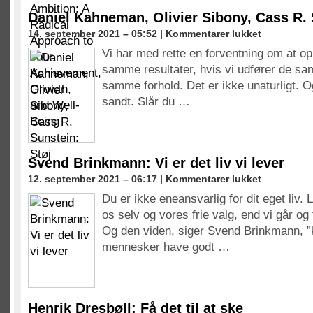
A
Daniel Kahneman, Olivier Sibony, Cass R. 
Radical
til
14. september 2021 – 05:52 |
Kommentarer lukket
Approach
Daniel
to
Vi har med rette en forventning om at op
Kahneman,
Your
samme resultater, hvis vi udfører de s
Olivier
Achievement,
Sibony,
samme forhold. Det er ikke unaturligt. O
Growth,
Cass
sandt. Slår du …
and
R.
Well-
Sunstein:
Being
Støj
Svend Brinkmann: Vi er det liv vi lever
til
12. september 2021 – 06:17 |
Kommentarer lukket
Svend
Du er ikke eneansvarlig for dit eget liv. 
Brinkmann:
os selv og vores frie valg, end vi går og 
Vi
er
Og den viden, siger Svend Brinkmann, 
det
mennesker have godt …
liv
vi
lever
Henrik Dresbøll: Få det til at ske