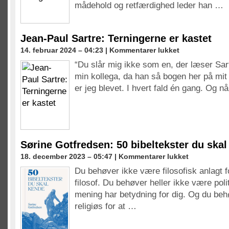
mådehold og retfærdighed leder han …
Jean-Paul Sartre: Terningerne er kastet
til
14. februar 2024 – 04:23 |
Kommentarer lukket
Jean-
“Du slår mig ikke som en, der læser Sa
Paul
min kollega, da han så bogen her på mit
Sartre:
Terningerne
er jeg blevet. I hvert fald én gang. Og n
er
kastet
Sørine Gotfredsen: 50 bibeltekster du ska
til
18. december 2023 – 05:47 |
Kommentarer lukket
Sørine
Du behøver ikke være filosofisk anlagt for
Gotfredsen:
filosof. Du behøver heller ikke være polit
50
bibeltekster
mening har betydning for dig. Og du beh
du
religiøs for at …
skal
kende