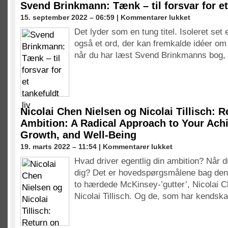
Svend Brinkmann: Tænk – til forsvar for et 
til
15. september 2022 – 06:59 |
Kommentarer lukket
Svend
Det lyder som en tung titel. Isoleret set 
Brinkmann:
også et ord, der kan fremkalde idéer o
Tænk
–
når du har læst Svend Brinkmanns bog, 
til
forsvar
for
et
tankefuldt
liv
Nicolai Chen Nielsen og Nicolai Tillisch: R
Ambition: A Radical Approach to Your Ach
Growth, and Well-Being
til
19. marts 2022 – 11:54 |
Kommentarer lukket
Nicolai
Hvad driver egentlig din ambition? Når 
Chen
dig? Det er hovedspørgsmålene bag den
Nielsen
og
to hærdede McKinsey-’gutter’, Nicolai 
Nicolai
Nicolai Tillisch. Og de, som har kends
Tillisch:
Return
on
Ambition: