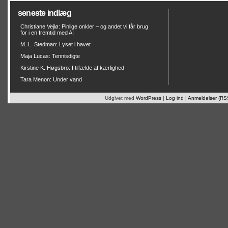
seneste indlæg
Christiane Vejlø: Pinlige onkler – og andet vi får brug
for i en fremtid med AI
M. L. Stedman: Lyset i havet
Maja Lucas: Tennisdigte
Kirstine K. Høgsbro: I tilfælde af kærlighed
Tara Menon: Under vand
Udgivet med
WordPress
|
Log ind
|
Anmeldelser (RS