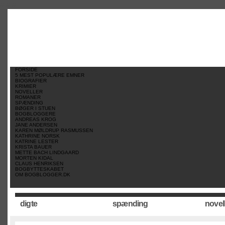
//
//
//
FORSIDE
5 MEST POPULÆRE EMNER
BIOGRAFIER
KRIMIER
NOVELLER
ROMANER
SPÆNDING
BØGER I STUEN
BOGBLOGGERE
ANDREAS KROG
JANE ANDERSEN
KAREN MØLDRUP RASMUSSEN
KATHRINE NORSK
KATRINE LESTER
KRISTA BAUER
METTE BACH LINDGAARD
MORTEN KIDAL
CLAUS HENRIKSEN
BOGBYTTESKABET
OM BOGBLOGGER.DK
digte
spænding
novel