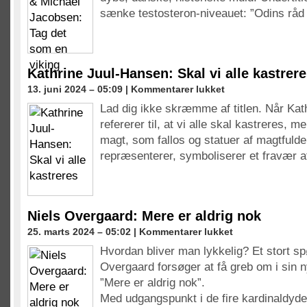
Jacobsen:
ung
sænke testosteron-niveauet: ”Odins rå
Tag
det
som
en
viking
Kathrine Juul-Hansen: Skal vi alle kastrer
til
13. juni 2024 – 05:09 |
Kommentarer lukket
Kathrine
Lad dig ikke skræmme af titlen. Når Ka
Juul-
refererer til, at vi alle skal kastreres, m
Hansen:
Skal
magt, som fallos og statuer af magtful
vi
repræsenterer, symboliserer et fravær a
alle
kastreres
Niels Overgaard: Mere er aldrig nok
til
25. marts 2024 – 05:02 |
Kommentarer lukket
Niels
Hvordan bliver man lykkelig? Et stort s
Overgaard:
Overgaard forsøger at få greb om i sin 
Mere
er
”Mere er aldrig nok”.
aldrig
Med udgangspunkt i de fire kardinaldyd
nok