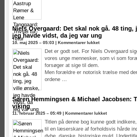
&
Lene
Tanggaard:
Trivsel
tur-
Niels Overgaard: Det skal nok gå. 48 ting, j
retur
jeg havde vidst, da jeg var ung
til
10. maj 2025 – 05:03 |
Kommentarer lukket
Niels
Det er godt set. For Niels Overgaard siger
Overgaard:
vores unge mennesker, som vi som foræ
Det
skal
forsøger at sige til dem.
nok
Men forældre er notorisk trælse med der
gå.
ordene …
48
ting,
jeg
ville
Søren Hemmingsen & Michael Jacobsen: T
ønske,
viking
jeg
til
11. februar 2025 – 05:49 |
Kommentarer lukket
havde
Søren
vidst,
Titlen på denne bog kunne godt indikere
Hemmingsen
da
til en læserskare af forholdsvis hårde in
&
jeg
Michael
dybe, danske, historiske muld. Undertitl
var