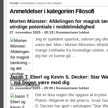
Forside
» Anmeldelser sorteret efter kategori
Anmeldelser i kategorien
Filosofi
Morten Münster: Afdelingen for magisk tæ
utrolige potentiale i middelmådighed
til
27. november 2025 – 05:19 |
Kommentarer lukket
Morten
Jeg er sjældent upartisk, selvom jeg of
Münster:
være det. Men i Morten Münsters tilfælde
Afdelingen
for
mange snitflader fra forskellige vinkler, s
magisk
jeg her vil kunne gå …
tænkning
–
og
det
utrolige
Jason T. Eberl og Kevin S. Decker: Star Wa
potentiale
– må bogen være med dig
i
til
11. november 2025 – 05:09 |
Kommentarer lukket
middelmådighe
Jason
Det er ikke nogen lille opgave at kryds
T.
Platon. Alligevel er det præcis, hvad Ja
Eberl
og
S. Decker har gjort i antologien “Star Wa