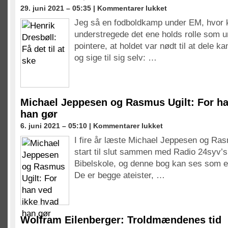
til
29. juni 2021 – 05:35 |
Kommentarer lukket
Henrik
Jeg så en fodboldkamp under EM, hvor
Dresbøll:
understregede det ene holds rolle som 
Få
det
pointere, at holdet var nødt til at dele 
til
og sige til sig selv: …
at
ske
Michael Jeppesen og Rasmus Ugilt: For ha
han gør
til
6. juni 2021 – 05:10 |
Kommentarer lukket
Michael
I fire år læste Michael Jeppesen og Ras
Jeppesen
start til slut sammen med Radio 24syv’s
og
Rasmus
Bibelskole, og denne bog kan ses som e
Ugilt:
De er begge ateister, …
For
han
ved
ikke
hvad
Wolfram Eilenberger: Troldmændenes tid
han