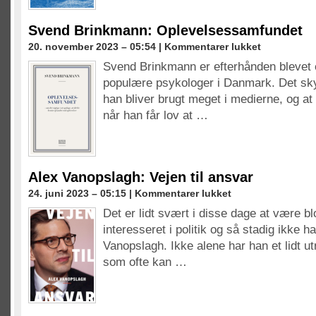
Svend Brinkmann: Oplevelsessamfundet
til
20. november 2023 – 05:54 |
Kommentarer lukket
Svend
Svend Brinkmann er efterhånden blevet 
Brinkmann:
populære psykologer i Danmark. Det sky
Oplevelsessamf
han bliver brugt meget i medierne, og at
når han får lov at …
Alex Vanopslagh: Vejen til ansvar
til
24. juni 2023 – 05:15 |
Kommentarer lukket
Alex
Det er lidt svært i disse dage at være b
Vanopslagh:
interesseret i politik og så stadig ikke 
Vejen
til
Vanopslagh. Ikke alene har han et lidt utr
ansvar
som ofte kan …