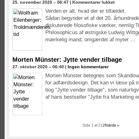
til
25. november 2020 – 06:47 |
Kommentarer lukket
gør
Wolfram
Verden er alt, hvad der er tilfældet.
Eilenberger:
Sådan begynder et af det 20. århundred
Troldmændenes
tid
diskuterede filosofiske værker, nemlig T
Philosophicus af østrigske Ludwig Wittg
mærkelig mand, omgærdet af myter …
Morten Münster: Jytte vender tilbage
27. oktober 2020 – 06:40 |
Ingen kommentarer
Morten Münster betegnes som Skandina
for adfærdsdesign. Det kan vi læse på i
bog ”Jytte vender tilbage”, som naturligv
af hans bestseller ”Jytte fra Marketing
Side 1 af 2
1
2
Næste »