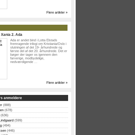
Flere artikler »
: Xania 2. Ada
Ada er andet bind i Lotta Elstads
fremragende trilogi om Kristiania/Oslo i
slutningen af det 19- århundrede og
første del af det 20. århundrede. Det er
bøger der tager os igennem den
farverige, modbydelige,
nedværdigende …
Flere artikler »
rs anmeldere
er
(888)
sen
(678)
(636)
Lindgaard
(599)
og
(494)
ksen
(446)