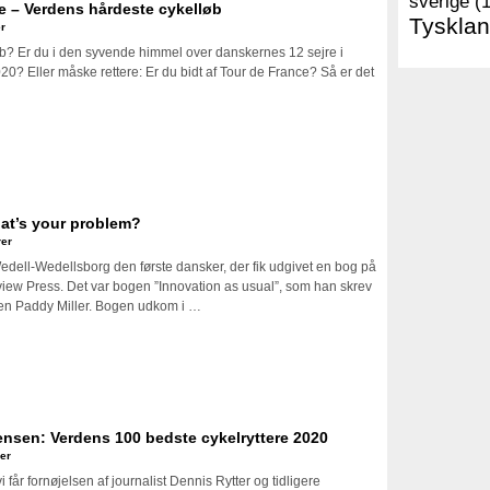
sverige
(
 – Verdens hårdeste cykelløb
Tyskla
r
øb? Er du i den syvende himmel over danskernes 12 sejre i
2020? Eller måske rettere: Er du bidt af Tour de France? Så er det
at’s your problem?
er
dell-Wedellsborg den første dansker, der fik udgivet en bog på
ew Press. Det var bogen ”Innovation as usual”, som han skrev
n Paddy Miller. Bogen udkom i …
ensen: Verdens 100 bedste cykelryttere 2020
er
vi får fornøjelsen af journalist Dennis Rytter og tidligere