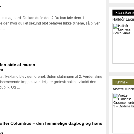
o
klassiker 
cilie
u smage ord. Du kan dufte dem? Du kan føle dem. I
Halldór Laxn
arie
ge der, hvor du i et sekund blot behøver lukke øjnene, så bliver
eyer:
et …
ezzogiorno
nden side af muren
er
n, at Tyskland blev genforenet. Siden slutningen af 2. Verdenskrig
ihedsberøvende tæppe over det, der grotesk nok blev kaldt den
Krimi »
publik. Og …
Anette Hinr
toffer Columbus – den hemmelige dagbog og hans
er