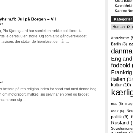
Krista Bauer
Karen Møld
Kathrine No
hr m.fl: Jul på Borgen – VII
Kategorier
til
et
Kategorier
Søren
, Pia Kjærsgaard har samlet en række politikere fra
Pape
ortælle deres julehistorie. Og som altid går overskuddet
#nazisme
(
Poulsen,
, avisen, der støtter de hjemløse, der i år …
Berlin
(8)
bø
Pia
danma
Olsen
Dyhr
England
m.fl:
fodbold
Jul
Frankrig
på
Borgen
Italien
(1
til
et
–
kultur
(10)
Peter
VII
er tættere på ren religion inden for sport end med denne bog.
kærli
Nygaard:
 om motorsport, hvilket i sig selv har en bred og broget
Ferrari
ncentrerer sig …
i
mag
mad
(6)
Formel
Nor
natur
(6)
1
r
politik
(9)
Rusland
(
Sovjetunione