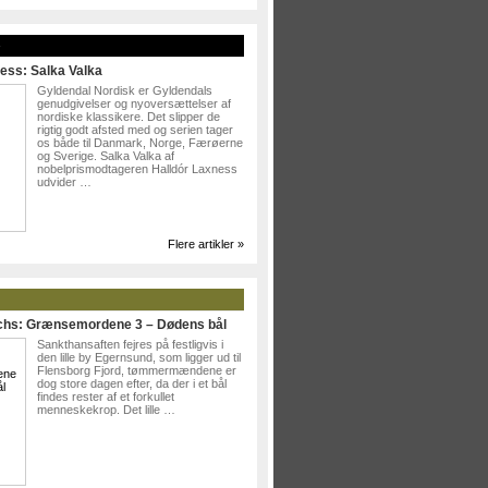
»
ess: Salka Valka
Gyldendal Nordisk er Gyldendals
genudgivelser og nyoversættelser af
nordiske klassikere. Det slipper de
rigtig godt afsted med og serien tager
os både til Danmark, Norge, Færøerne
og Sverige. Salka Valka af
nobelprismodtageren Halldór Laxness
udvider …
Flere artikler »
ichs: Grænsemordene 3 – Dødens bål
Sankthansaften fejres på festligvis i
den lille by Egernsund, som ligger ud til
Flensborg Fjord, tømmermændene er
dog store dagen efter, da der i et bål
findes rester af et forkullet
menneskekrop. Det lille …