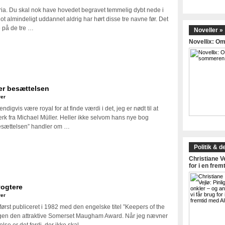
ria. Du skal nok have hovedet begravet temmelig dybt nede i
ot almindeligt uddannet aldrig har hørt disse tre navne før. Det
e på de tre …
Noveller »
Novellix: 
er besættelsen
er
igvis være royal for at finde værdi i det, jeg er nødt til at
ærk fra Michael Müller. Heller ikke selvom hans nye bog
esættelsen” handler om …
Politik & d
Christiane Ve
for i en frem
vogtere
er
først publiceret i 1982 med den engelske titel ”Keepers of the
gen den attraktive Somerset Maugham Award. Når jeg nævner