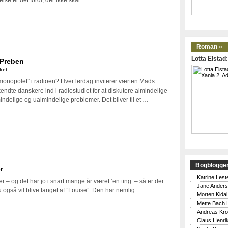
lse er det fordi, der ikke skal …
Roman »
Lotta Elstad
 Preben
til
ket
Mads
 monopolet” i radioen? Hver lørdag inviterer værten Mads
Steffensen:
ndte danskere ind i radiostudiet for at diskutere almindelige
Ikke
delige og ualmindelige problemer. Det bliver til et …
et
ord
om
Preben
Bogblogge
r
Katrine Lest
er – og det har jo i snart mange år været ’en ting’ – så er der
Jane Ander
du også vil blive fanget af ”Louise”. Den har nemlig …
Morten Kidal
Mette Bach 
Andreas Kr
Claus Henri