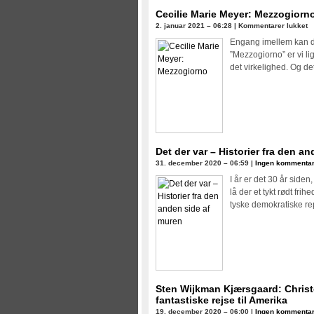
Cecilie Marie Meyer: Mezzogiorn
til
2. januar 2021 – 06:28 |
Kommentarer lukket
Ce
Engang imellem kan d
M
”Mezzogiorno” er vi li
M
det virkelighed. Og d
M
Det der var – Historier fra den a
31. december 2020 – 06:59 |
Ingen kommentar
I år er det 30 år side
lå der et tykt rødt fr
tyske demokratiske re
Sten Wijkman Kjærsgaard: Chris
fantastiske rejse til Amerika
19. december 2020 – 06:00 |
Ingen kommentar