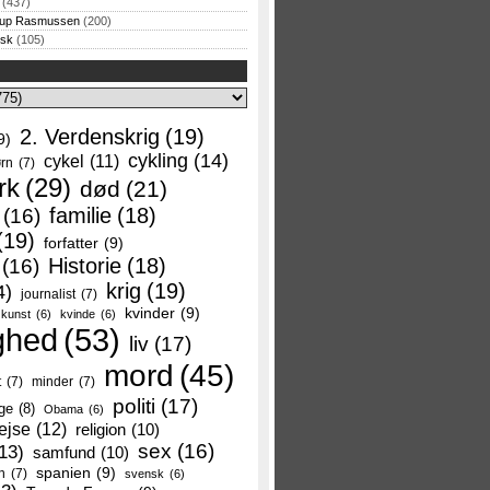
(437)
rup Rasmussen
(200)
rsk
(105)
2. Verdenskrig
(19)
9)
cykling
(14)
cykel
(11)
rn
(7)
rk
(29)
død
(21)
familie
(18)
(16)
(19)
forfatter
(9)
Historie
(18)
(16)
krig
(19)
4)
journalist
(7)
kvinder
(9)
kunst
(6)
kvinde
(6)
ghed
(53)
liv
(17)
mord
(45)
t
(7)
minder
(7)
politi
(17)
ge
(8)
Obama
(6)
ejse
(12)
religion
(10)
sex
(16)
13)
samfund
(10)
spanien
(9)
n
(7)
svensk
(6)