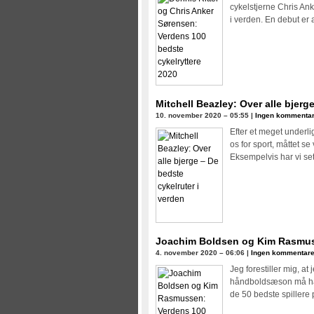
cykelstjerne Chris An
i verden. En debut er 
Mitchell Beazley: Over alle bjerg
10. november 2020 – 05:55 |
Ingen kommentar
Efter et meget underli
os for sport, måttet s
Eksempelvis har vi set
Joachim Boldsen og Kim Rasmuss
4. november 2020 – 06:06 |
Ingen kommentare
Jeg forestiller mig, at
håndboldsæson må hav
de 50 bedste spillere