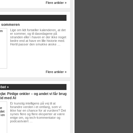
Flere artikler »
Om sommeren
Lige om lidt fortæller kalenderen, at det
er sommer, og til dasedagene på
stranden eller i haven er der ikke noget
bedre end at have en lille historie med.
Hertil passer den smukke æske …
Flere artikler »
ebat »
jlø: Pinlige onkler – og andet vi får brug
tid med AI
Er kunstig intelligens på vej til at
forandre verden i et omfang, som vi
ikke har en chance for at vurdere? Det
synes flere og flere eksperter at være
enige om, og tech-kommentator og
podcastvært …