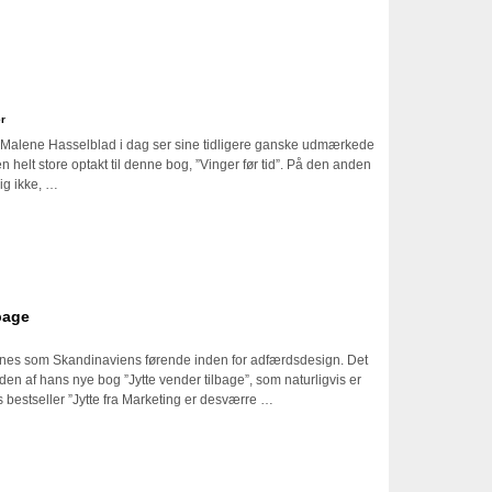
d
r
at Malene Hasselblad i dag ser sine tidligere ganske udmærkede
 helt store optakt til denne bog, ”Vinger før tid”. På den anden
lig ikke, …
bage
nes som Skandinaviens førende inden for adfærdsdesign. Det
den af hans nye bog ”Jytte vender tilbage”, som naturligvis er
s bestseller ”Jytte fra Marketing er desværre …