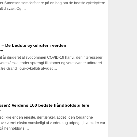
ker Sørensen som forfattere på en bog om de bedste cykelryttere
altid svær. Og …
e – De bedste cykelruter i verden
er
gt år dirigeret af sygdommen COVID-19 har vi, der interesserer
e vores årskalender sprængt til atomer og vores vaner udfordret.
 tre Grand Tour-cykelløb afviklet …
en: Verdens 100 bedste håndboldspillere
r
 jeg ikke er den eneste, der tænker, at det i den forgangne
e været ekstra vanskeligt at vurdere og udpege, hvem der var
 på henholdsvis …