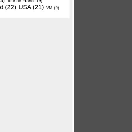
13)
Tour de France
(9)
nd
(22)
USA
(21)
VM
(9)