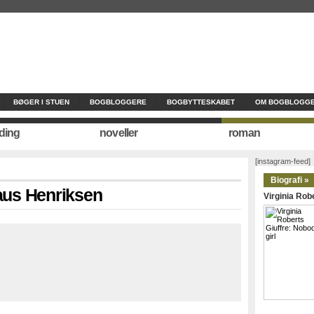
BØGER I STUEN
BOGBLOGGERE
BOGBYTTESKABET
OM BOGBLOGGE
ding
noveller
roman
[instagram-feed]
Biografi »
laus Henriksen
Virginia Robe