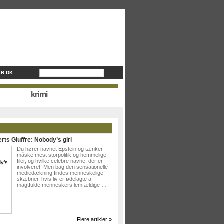
R.DK
krimi
rts Giuffre: Nobody’s girl
Du hører navnet Epstein og tænker
måske mest storpolitik og hemmelige
filer, og hvilke celebre navne, der er
involveret. Men bag den sensationelle
mediedækning findes menneskelige
skæbner, hvis liv er ødelagte af
magtfulde menneskers lemfældige …
Flere artikler »