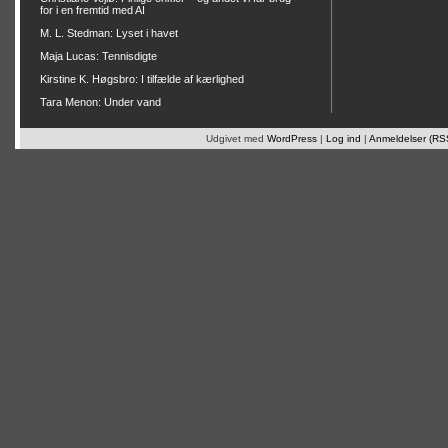
for i en fremtid med AI
M. L. Stedman: Lyset i havet
Maja Lucas: Tennisdigte
Kirstine K. Høgsbro: I tilfælde af kærlighed
Tara Menon: Under vand
Udgivet med
WordPress
|
Log ind
|
Anmeldelser (RS