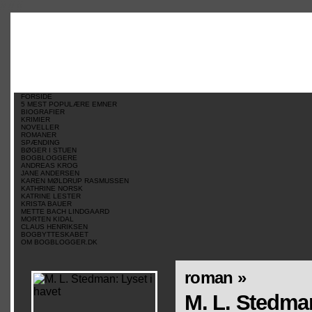
//
//
//
FORSIDE
5 MEST POPULÆRE EMNER
BIOGRAFIER
KRIMIER
NOVELLER
ROMANER
SPÆNDING
BØGER I STUEN
BOGBLOGGERE
ANDREAS KROG
JANE ANDERSEN
KAREN MØLDRUP RASMUSSEN
KATHRINE NORSK
KATRINE LESTER
KRISTA BAUER
METTE BACH LINDGAARD
MORTEN KIDAL
CLAUS HENRIKSEN
BOGBYTTESKABET
OM BOGBLOGGER.DK
roman »
M. L. Stedman