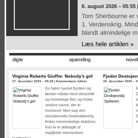
6. august 2026 – 05:55 
Tom Sherbourne er ve
1. Verdenskrig. Mind
blandt almindelige 
Læs hele artiklen »
digte
spænding
novel
Virginia Roberts Giuffre: Nobody’s girl
Fjodor Dostojevs
til
27. december 2025 – 05:28 |
Kommentarer lukket
26. december 2025 – 0
Virginia
Du hører navnet Epstein og
M
Roberts
tænker måske mest storpolitik
D
Giuffre:
og hemmelige filer, og hvilke
l
Nobody’s
celebre navne, der er
t
girl
involveret. Men bag den
n
sensationelle mediedækning
S
findes menneskelige skæbner,
m
hvis liv er ødelagte af
magtfulde menneskers