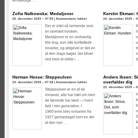
lemfældige …
Zofia Nalkowska: Medaljoner
Kerstin Ekman:
til
25. december 2025 – 07:55 |
Kommentarer lukket
24. december 2025 – 0
Zofia
Der er intet så larmende som
K
Nalkowska:
en lavmælt hvisken.
l
Medaljoner
Medaljoner er en undseelig
n
lille bog, kun otte kortfattede
u
noveller, og alligevel er det en
t
af den slags bøger, der bliver
s
ved med at sidde i …
d
Herman Hesse: Steppeulven
Anders Ibsen: Si
overfalder dig
til
23. december 2025 – 07:38 |
Kommentarer lukket
22. december 2025 – 0
Herman
Steppeulven er en af de
Hesse:
H
romaner, alle har hørt om men
Steppeulven
k
de færreste har læst – i hvert
k
fald i min generation. I
o
1960’erne blev romanen fra
S
1927 genopdaget som en del
M
af den nye …
s