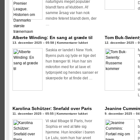
naturligvis meget populær
D
Dagbog
blandt fans af klubben. Af
d
fra
samme årsag var han nok
Premier
mindre feteret blandt dem, der
League.
…
Historien
om
Alberte Winding: En sang at græde til
Tom Buk-Swient
Danmarks
til
13. december 2025 – 05:58 |
Kommentarer lukket
12. december 2025 – 0
største
Alberte
Saskia er landet i New York.
M
trænernavn
Winding:
Byens puls og lyde er lige det
”
En
hun trænger til. Hun har sin
u
sang
mikrofon med for at lave et
f
at
lydprojekt og hendes sanser er
e
græde
skærpede for at finde det …
d
til
s
u
L
Karolina Schützer: Snefald over Paris
Jeanine Cummin
til
11. december 2025 – 05:55 |
Kommentarer lukket
9. december 2025 – 04
Karolina
Vi skal tilbage til Paris, hvor
”
Schützer:
Sophia er ved at føle sig
b
Snefald
hjemme. Hun knokler i baren
2
over
Le Lulu, som hun har arvet
p