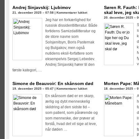
Andrej Sinjavskij: Ljubimov
Søren R. Fauth: 
skal leve, jeg sk
til
21. december 2025 – 07:58 |
Kommentarer lukket
20. december 2025 – 0
Andrej
Jeg har en forkærlighed for
Sinjavskij:
S
russisk dissidentlitteratur. Både
Ljubimov
s
fortidens Samizdatlitteratur og
k
de store navne som
d
Solsjenitsyn, Boris Pasternak
k
og Bulgakov, men også
N
nutidens eksil-forfattere som
f
eksempelvis Sergej Lebedev.
v
Andrej Sinjavskij hører til den
første kategori, …
Simone de Beauvoir: En skånsom død
Morten Pape: M
til
19. december 2025 – 05:47 |
Kommentarer lukket
18. december 2025 – 0
Simone
En skånsom død er en skarp,
A
de
ærlig og dybt menneskelig
h
Beauvoir:
skildring af den sidste tid –
f
En
som patient, som pårørende og
d
skånsom
som menneske, der prøver at
l
død
forstå, hvad det vil sige at leve,
o
når døden …
f
P