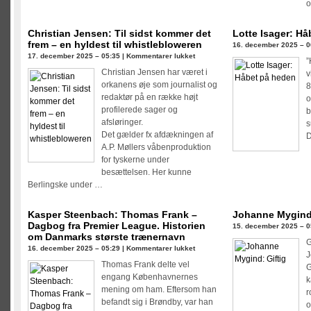
o
Christian Jensen: Til sidst kommer det
Lotte Isager: H
frem – en hyldest til whistlebloweren
16. december 2025 – 0
til
17. december 2025 – 05:35 |
Kommentarer lukket
”
Christian
Christian Jensen har været i
v
Jensen:
orkanens øje som journalist og
8
Til
redaktør på en række højt
o
sidst
profilerede sager og
b
kommer
afsløringer.
s
det
Det gælder fx afdækningen af
D
frem
A.P. Møllers våbenproduktion
–
for tyskerne under
en
besættelsen. Her kunne
hyldest
Berlingske under …
til
whistlebloweren
Kasper Steenbach: Thomas Frank –
Johanne Mygind:
Dagbog fra Premier League. Historien
15. december 2025 – 0
om Danmarks største trænernavn
G
til
16. december 2025 – 05:29 |
Kommentarer lukket
J
Kasper
Thomas Frank delte vel
G
Steenbach:
engang Københavnernes
k
Thomas
mening om ham. Eftersom han
r
Frank
befandt sig i Brøndby, var han
o
–