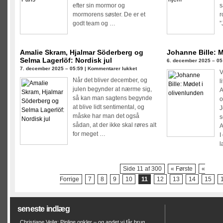
Paris
efter sin mormor og
s
mormorens søster. De er et
r
godt team og …
”
Amalie Skram, Hjalmar Söderberg og
Johanne Bille: 
Selma Lagerlöf: Nordisk jul
6. december 2025 – 05
til
7. december 2025 – 05:59 |
Kommentarer lukket
V
Amalie
Når det bliver december, og
l
Skram,
julen begynder at nærme sig,
A
Hjalmar
så kan man sagtens begynde
o
Söderberg
at blive lidt sentimental, og
J
og
måske har man det også
s
Selma
sådan, at der ikke skal røres alt
A
Lagerlöf:
for meget …
I
Nordisk
l
jul
Side 11 af 300
« Første
«
Forrige
7
8
9
10
11
12
13
14
15
seneste indlæg
Christiane Vejlø: Pinlige onkler – og andet vi får brug