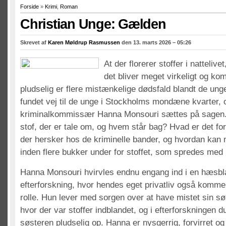
Forside
»
Krimi
,
Roman
Christian Unge: Gælden
Skrevet af
Karen Møldrup Rasmussen
den 13. marts 2026 – 05:26
At der florerer stoffer i natteliv
det bliver meget virkeligt og ko
pludselig er flere mistænkelige dødsfald blandt de unge
fundet vej til de unge i Stockholms mondæne kvarter, 
kriminalkommissær Hanna Monsouri sættes på sagen. 
stof, der er tale om, og hvem står bag? Hvad er det fo
der hersker hos de kriminelle bander, og hvordan kan 
inden flere bukker under for stoffet, som spredes med 
Hanna Monsouri hvirvles endnu engang ind i en hæsb
efterforskning, hvor hendes eget privatliv også kommer t
rolle. Hun lever med sorgen over at have mistet sin sø
hvor der var stoffer indblandet, og i efterforskningen du
søsteren pludselig op. Hanna er nysgerrig, forvirret og