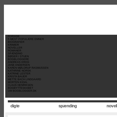
//
//
//
FORSIDE
5 MEST POPULÆRE EMNER
BIOGRAFIER
KRIMIER
NOVELLER
ROMANER
SPÆNDING
BØGER I STUEN
BOGBLOGGERE
ANDREAS KROG
JANE ANDERSEN
KAREN MØLDRUP RASMUSSEN
KATHRINE NORSK
KATRINE LESTER
KRISTA BAUER
METTE BACH LINDGAARD
MORTEN KIDAL
CLAUS HENRIKSEN
BOGBYTTESKABET
OM BOGBLOGGER.DK
digte
spænding
novel