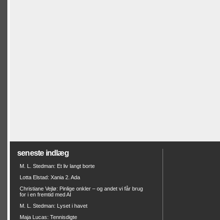
seneste indlæg
M. L. Stedman: Et liv langt borte
Lotta Elstad: Xania 2. Ada
Christiane Vejlø: Pinlige onkler – og andet vi får brug
for i en fremtid med AI
M. L. Stedman: Lyset i havet
Maja Lucas: Tennisdigte