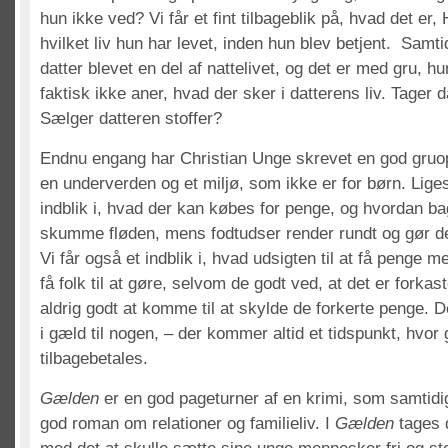
hun ikke ved? Vi får et fint tilbageblik på, hvad det e
hvilket liv hun har levet, inden hun blev betjent. Samt
datter blevet en del af nattelivet, og det er med gru, hu
faktisk ikke aner, hvad der sker i datterens liv. Tager d
Sælger datteren stoffer?
Endnu engang har Christian Unge skrevet en god gru
en underverden og et miljø, som ikke er for børn. Lig
indblik i, hvad der kan købes for penge, og hvordan 
skumme fløden, mens fodtudser render rundt og gør de
Vi får også et indblik i, hvad udsigten til at få penge
få folk til at gøre, selvom de godt ved, at det er forkaste
aldrig godt at komme til at skylde de forkerte penge. De
i gæld til nogen, – der kommer altid et tidspunkt, hvor
tilbagebetales.
Gælden
er en god pageturner af en krimi, som samtidig
god roman om relationer og familieliv. I
Gælden
tages 