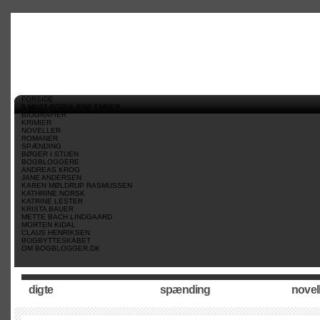
//
//
//
FORSIDE
5 MEST POPULÆRE EMNER
BIOGRAFIER
KRIMIER
NOVELLER
ROMANER
SPÆNDING
BØGER I STUEN
BOGBLOGGERE
ANDREAS KROG
JANE ANDERSEN
KAREN MØLDRUP RASMUSSEN
KATHRINE NORSK
KATRINE LESTER
KRISTA BAUER
METTE BACH LINDGAARD
MORTEN KIDAL
CLAUS HENRIKSEN
BOGBYTTESKABET
OM BOGBLOGGER.DK
digte
spænding
novel