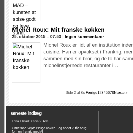
Michel Roux: Mit franske køkken
25. oktober 2015 – 07:53 |
Ingen kommentarer
Michel Roux er lidt af en institution inde
cuisine. Han er opvokset i Frankrig, men 
sammen med sin bror, og de to har sam
michelinstjernede restauranter i …
Side 2 af 8
« Forrige
1
2
3
4
5
6
7
8
Næste »
seneste indlæg
Lotta Elstad: Xania 2. Ada
Christiane Vejlø: Pinlige onkler – og andet vi får brug
for i en fremtid med AI