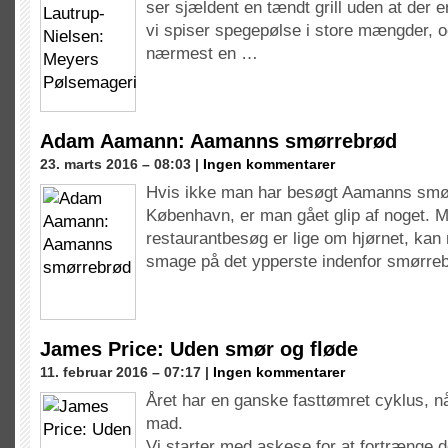
ser sjældent en tændt grill uden at der 
vi spiser spegepølse i store mængder, o
nærmest en …
Adam Aamann: Aamanns smørrebrød
23. marts 2016 – 08:03 |
Ingen kommentarer
Hvis ikke man har besøgt Aamanns smør
København, er man gået glip af noget. M
restaurantbesøg er lige om hjørnet, kan 
smage på det ypperste indenfor smørre
James Price: Uden smør og fløde
11. februar 2016 – 07:17 |
Ingen kommentarer
Året har en ganske fasttømret cyklus, n
mad.
Vi starter med askese for at fortrænge 