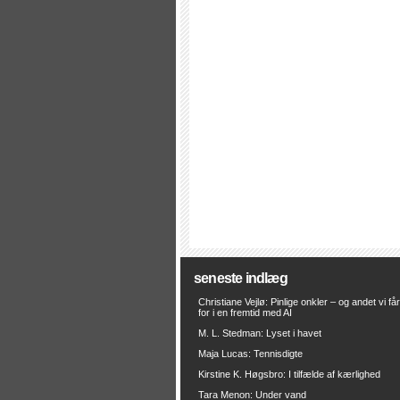
seneste indlæg
Christiane Vejlø: Pinlige onkler – og andet vi få
for i en fremtid med AI
M. L. Stedman: Lyset i havet
Maja Lucas: Tennisdigte
Kirstine K. Høgsbro: I tilfælde af kærlighed
Tara Menon: Under vand