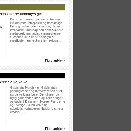
rts Giuffre: Nobody’s girl
Du hører navnet Epstein og tænker
måske mest storpolitik og hemmelige
filer, og hvilke celebre navne, der er
involveret. Men bag den sensationelle
mediedækning findes menneskelige
skæbner, hvis liv er ødelagte af
magtfulde menneskers lemfældige …
Flere artikler »
»
ess: Salka Valka
Gyldendal Nordisk er Gyldendals
genudgivelser og nyoversættelser af
nordiske klassikere. Det slipper de
rigtig godt afsted med og serien tager
os både til Danmark, Norge, Færøerne
og Sverige. Salka Valka af
nobelprismodtageren Halldór Laxness
udvider …
Flere artikler »