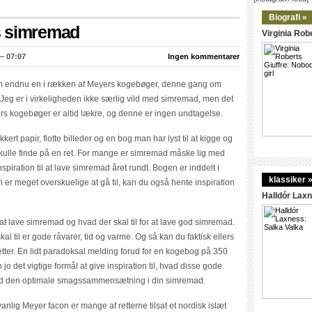
Biografi »
s simremad
Virginia Robe
– 07:07
Ingen kommentarer
m endnu en i rækken af Meyers kogebøger, denne gang om
Jeg er i virkeligheden ikke særlig vild med simremad, men det
ers kogebøger er altid lækre, og denne er ingen undtagelse.
kert papir, flotte billeder og en bog man har lyst til at kigge og
 skulle finde på en ret. For mange er simremad måske lig med
nspiration til at lave simremad året rundt. Bogen er inddelt i
klassiker 
m er meget overskuelige at gå til, kan du også hente inspiration
Halldór Laxn
at lave simremad og hvad der skal til for at lave god simremad.
kal til er gode råvarer, tid og varme. Og så kan du faktisk ellers
ter. En lidt paradoksal melding forud for en kogebog på 350
jo det vigtige formål at give inspiration til, hvad disse gode
med den optimale smagssammensætning i din simremad.
anlig Meyer facon er mange af retterne tilsat et nordisk islæt