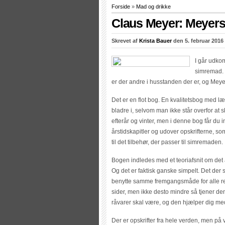
Forside
»
Mad og drikke
Claus Meyer: Meyer
Skrevet af
Krista Bauer
den 5. februar 2016 
I går udko
simremad. 
er der andre i husstanden der er, og Mey
Det er en flot bog. En kvalitetsbog med læk
bladre i, selvom man ikke står overfor at
efterår og vinter, men i denne bog får du i
årstidskapitler og udover opskrifterne, so
til det tilbehør, der passer til simremaden.
Bogen indledes med et teoriafsnit om det 
Og det er faktisk ganske simpelt. Det der s
benytte samme fremgangsmåde for alle ret
sider, men ikke desto mindre så tjener den 
råvarer skal være, og den hjælper dig 
Der er opskrifter fra hele verden, men på v