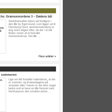
ichs: Grænsemordene 3 – Dødens bål
Sankthansaften fejres på festligvis i
den lille by Egernsund, som ligger ud til
Flensborg Fjord, tømmermændene er
dog store dagen efter, da der i et bål
findes rester af et forkullet
menneskekrop. Det lille …
Flere artikler »
Om sommeren
Lige om lidt fortæller kalenderen, at det
er sommer, og til dasedagene på
stranden eller i haven er der ikke noget
bedre end at have en lille historie med.
Hertil passer den smukke æske …