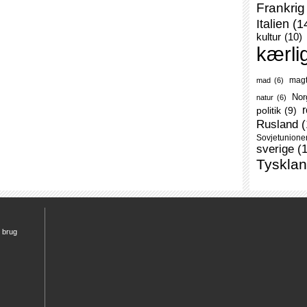
Frankrig
Italien
(1
kultur
(10)
kærli
mag
mad
(6)
Nor
natur
(6)
r
politik
(9)
Rusland
(
Sovjetunione
sverige
(
Tyskla
r brug