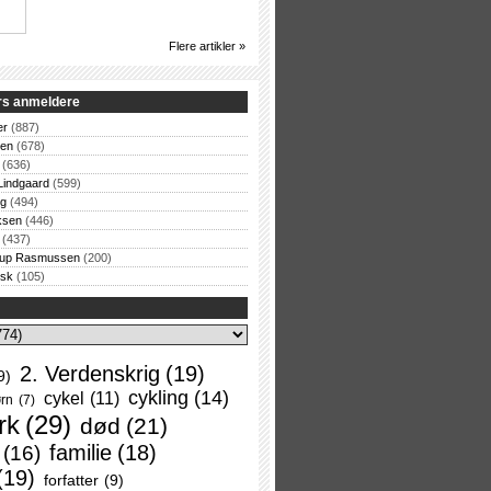
Flere artikler »
rs anmeldere
er
(887)
sen
(678)
(636)
Lindgaard
(599)
og
(494)
ksen
(446)
(437)
rup Rasmussen
(200)
rsk
(105)
2. Verdenskrig
(19)
9)
cykling
(14)
cykel
(11)
rn
(7)
rk
(29)
død
(21)
familie
(18)
(16)
(19)
forfatter
(9)