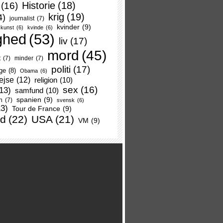
Historie
(18)
(16)
krig
(19)
4)
journalist
(7)
kvinder
(9)
kunst
(6)
kvinde
(6)
ghed
(53)
liv
(17)
mord
(45)
t
(7)
minder
(7)
politi
(17)
ge
(8)
Obama
(6)
ejse
(12)
religion
(10)
sex
(16)
13)
samfund
(10)
spanien
(9)
n
(7)
svensk
(6)
13)
Tour de France
(9)
nd
(22)
USA
(21)
VM
(9)