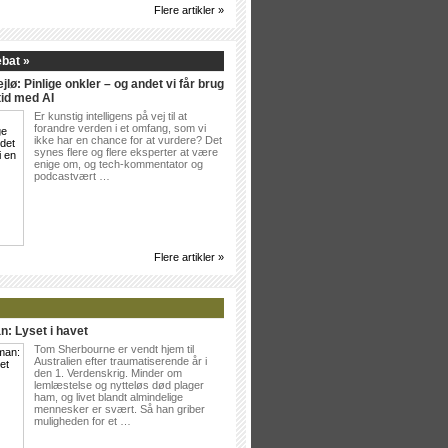
Flere artikler »
ebat »
jlø: Pinlige onkler – og andet vi får brug
tid med AI
Er kunstig intelligens på vej til at
forandre verden i et omfang, som vi
ikke har en chance for at vurdere? Det
synes flere og flere eksperter at være
enige om, og tech-kommentator og
podcastvært …
Flere artikler »
n: Lyset i havet
Tom Sherbourne er vendt hjem til
Australien efter traumatiserende år i
den 1. Verdenskrig. Minder om
lemlæstelse og nytteløs død plager
ham, og livet blandt almindelige
mennesker er svært. Så han griber
muligheden for et …