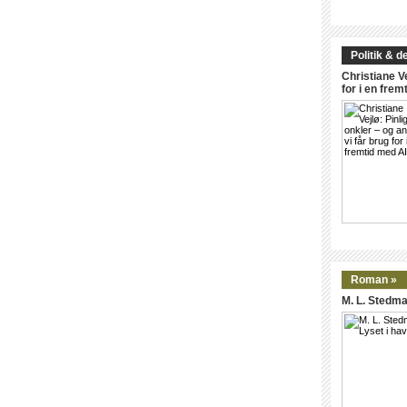
Politik & d
Christiane Ve
for i en frem
Roman »
M. L. Stedma