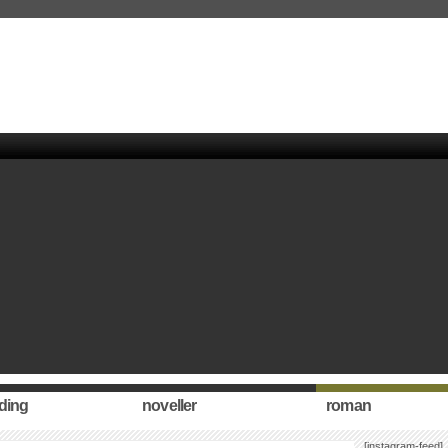
ding
noveller
roman
[instagram-feed]