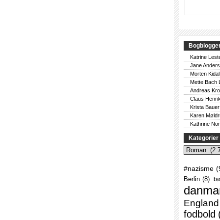
Bogblogge
Katrine Lest
Jane Ander
Morten Kidal
Mette Bach 
Andreas Kr
Claus Henri
Krista Bauer
Karen Møld
Kathrine No
Kategorier
Kategorier
#nazisme
(
Berlin
(8)
bø
danma
England
fodbold