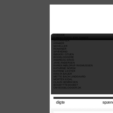
//
//
//
FORSIDE
5 MEST POPULÆRE EMNER
BIOGRAFIER
KRIMIER
NOVELLER
ROMANER
SPÆNDING
BØGER I STUEN
BOGBLOGGERE
ANDREAS KROG
JANE ANDERSEN
KAREN MØLDRUP RASMUSSEN
KATHRINE NORSK
KATRINE LESTER
KRISTA BAUER
METTE BACH LINDGAARD
MORTEN KIDAL
CLAUS HENRIKSEN
BOGBYTTESKABET
OM BOGBLOGGER.DK
digte
spæn