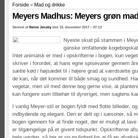
Forside
»
Mad og drikke
Meyers Madhus: Meyers grøn ma
Skrevet af
Bente Jensby
den 15. december 2017 – 07:13
Nyeste skud på stammen i Meye
ganske omfattende kogebogskata
Intet animalsk er med i opskrifterne i bogen, kun vege
skriver i forordet, at hans egne spisevaner gennem åre
sætte kød i højsædet til i højere grad at værdsætte g
de kan, når det kommer til både smag og sundhed. Han
vegetar, men vil med denne bog gerne vise, at planter
kan fungere som tilbehør til dyreriget, men sagtens kan
I vanlig Meyer-stil er bogen fyldt med flotte billeder, og
indbydende og elegant. Den er delt op i sæsoner, så m
bogen igennem for at finde noget, der er muligt at lav
er tilgængelige på et givent tidspunkt. Opskrifterne afsp
hele verden, så her er rig mulighed for at få en afveks