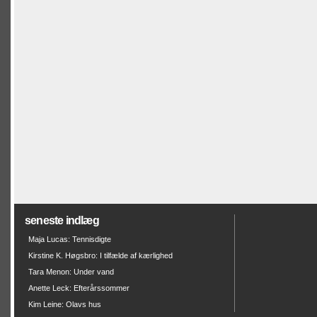
seneste indlæg
Maja Lucas: Tennisdigte
Kirstine K. Høgsbro: I tilfælde af kærlighed
Tara Menon: Under vand
Anette Leck: Efterårssommer
Kim Leine: Olavs hus