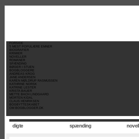
//
//
//
FORSIDE
5 MEST POPULÆRE EMNER
BIOGRAFIER
KRIMIER
NOVELLER
ROMANER
SPÆNDING
BØGER I STUEN
BOGBLOGGERE
ANDREAS KROG
JANE ANDERSEN
KAREN MØLDRUP RASMUSSEN
KATHRINE NORSK
KATRINE LESTER
KRISTA BAUER
METTE BACH LINDGAARD
MORTEN KIDAL
CLAUS HENRIKSEN
BOGBYTTESKABET
OM BOGBLOGGER.DK
digte
spænding
novel