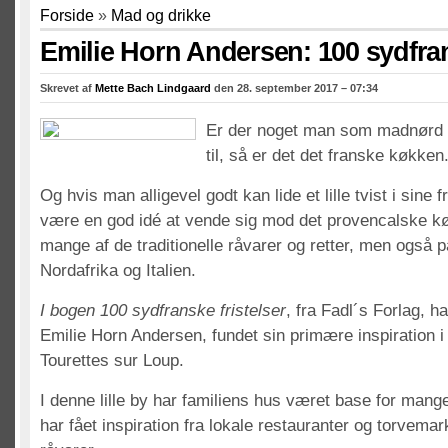
Forside
»
Mad og drikke
Emilie Horn Andersen: 100 sydfran
Skrevet af
Mette Bach Lindgaard
den 28. september 2017 – 07:34
Er der noget man som madnørd a
til, så er det det franske køkken
Og hvis man alligevel godt kan lide et lille tvist i sine 
være en god idé at vende sig mod det provencalske k
mange af de traditionelle råvarer og retter, men også p
Nordafrika og Italien.
I bogen 100 sydfranske fristelser
, fra Fadl´s Forlag, h
Emilie Horn Andersen, fundet sin primære inspiration 
Tourettes sur Loup.
I denne lille by har familiens hus været base for mange
har fået inspiration fra lokale restauranter og torvem