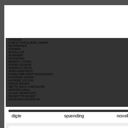
//
//
//
FORSIDE
5 MEST POPULÆRE EMNER
BIOGRAFIER
KRIMIER
NOVELLER
ROMANER
SPÆNDING
BØGER I STUEN
BOGBLOGGERE
ANDREAS KROG
JANE ANDERSEN
KAREN MØLDRUP RASMUSSEN
KATHRINE NORSK
KATRINE LESTER
KRISTA BAUER
METTE BACH LINDGAARD
MORTEN KIDAL
CLAUS HENRIKSEN
BOGBYTTESKABET
OM BOGBLOGGER.DK
digte
spænding
novel