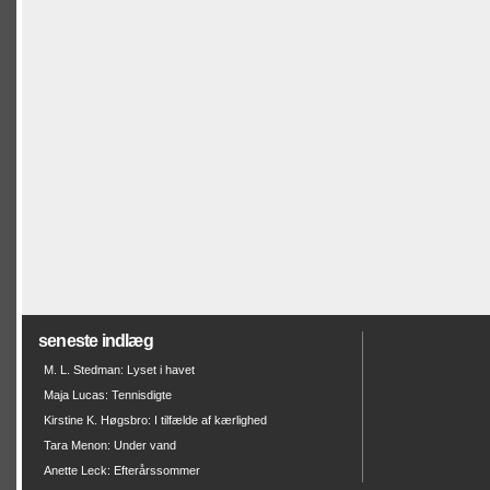
seneste indlæg
M. L. Stedman: Lyset i havet
Maja Lucas: Tennisdigte
Kirstine K. Høgsbro: I tilfælde af kærlighed
Tara Menon: Under vand
Anette Leck: Efterårssommer