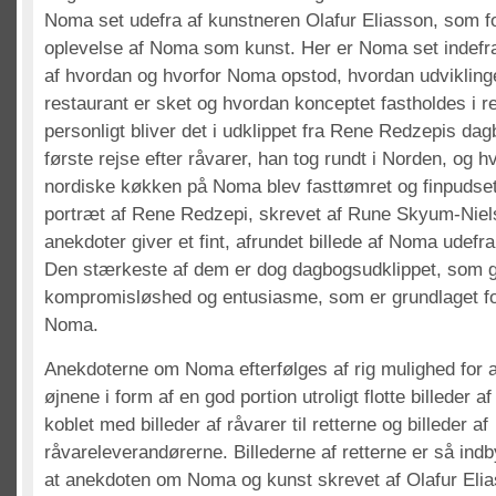
Noma set udefra af kunstneren Olafur Eliasson, som f
oplevelse af Noma som kunst. Her er Noma set indefr
af hvordan og hvorfor Noma opstod, hvordan udviklinge
restaurant er sket og hvordan konceptet fastholdes i 
personligt bliver det i udklippet fra Rene Redzepis da
første rejse efter råvarer, han tog rundt i Norden, og h
nordiske køkken på Noma blev fasttømret og finpudset. 
portræt af Rene Redzepi, skrevet af Rune Skyum-Niels
anekdoter giver et fint, afrundet billede af Noma udefra
Den stærkeste af dem er dog dagbogsudklippet, som giv
kompromisløshed og entusiasme, som er grundlaget f
Noma.
Anekdoterne om Noma efterfølges af rig mulighed for at
øjnene i form af en god portion utroligt flotte billeder a
koblet med billeder af råvarer til retterne og billeder af
råvareleverandørerne. Billederne af retterne er så in
at anekdoten om Noma og kunst skrevet af Olafur Elia