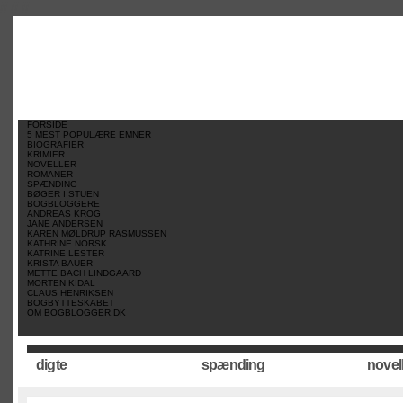
//
//
//
FORSIDE
5 MEST POPULÆRE EMNER
BIOGRAFIER
KRIMIER
NOVELLER
ROMANER
SPÆNDING
BØGER I STUEN
BOGBLOGGERE
ANDREAS KROG
JANE ANDERSEN
KAREN MØLDRUP RASMUSSEN
KATHRINE NORSK
KATRINE LESTER
KRISTA BAUER
METTE BACH LINDGAARD
MORTEN KIDAL
CLAUS HENRIKSEN
BOGBYTTESKABET
OM BOGBLOGGER.DK
digte
spænding
novel