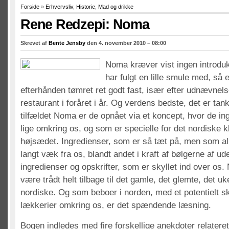
Forside
»
Erhvervsliv
,
Historie
,
Mad og drikke
Rene Redzepi: Noma
Skrevet af
Bente Jensby
den 4. november 2010 – 08:00
Noma kræver vist ingen introdu
har fulgt en lille smule med, så
efterhånden tømret ret godt fast, især efter udnævnels
restaurant i foråret i år. Og verdens bedste, det er ta
tilfældet Noma er de opnået via et koncept, hvor de in
lige omkring os, og som er specielle for det nordiske k
højsædet. Ingredienser, som er så tæt på, men som al
langt væk fra os, blandt andet i kraft af bølgerne af u
ingredienser og opskrifter, som er skyllet ind over os.
være trådt helt tilbage til det gamle, det glemte, det uk
nordiske. Og som beboer i norden, med et potentielt 
lækkerier omkring os, er det spændende læsning.
Bogen indledes med fire forskellige anekdoter relateret