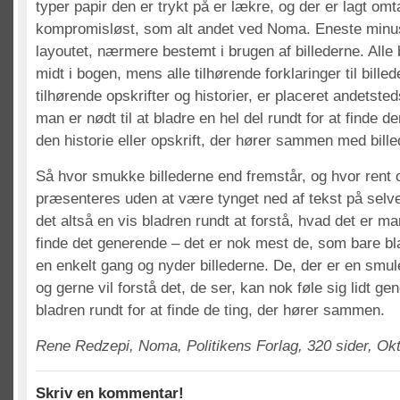
typer papir den er trykt på er lækre, og der er lagt omta
kompromisløst, som alt andet ved Noma. Eneste minus
layoutet, nærmere bestemt i brugen af billederne. Alle b
midt i bogen, mens alle tilhørende forklaringer til bille
tilhørende opskrifter og historier, er placeret andetsted
man er nødt til at bladre en hel del rundt for at finde de
den historie eller opskrift, der hører sammen med bille
Så hvor smukke billederne end fremstår, og hvor rent 
præsenteres uden at være tynget ned af tekst på selve
det altså en vis bladren rundt at forstå, hvad det er ma
finde det generende – det er nok mest de, som bare b
en enkelt gang og nyder billederne. De, der er en smu
og gerne vil forstå det, de ser, kan nok føle sig lidt g
bladren rundt for at finde de ting, der hører sammen.
Rene Redzepi, Noma, Politikens Forlag, 320 sider, Ok
Skriv en kommentar!