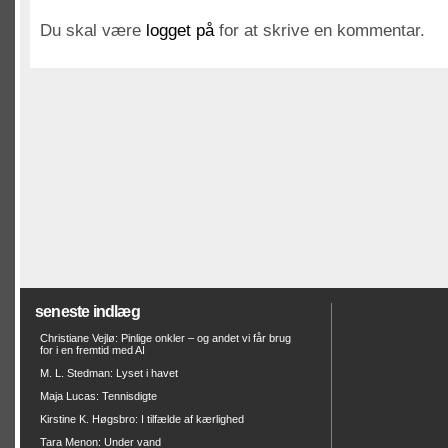
Du skal være
logget på
for at skrive en kommentar.
seneste indlæg
Christiane Vejlø: Pinlige onkler – og andet vi får brug
for i en fremtid med AI
M. L. Stedman: Lyset i havet
Maja Lucas: Tennisdigte
Kirstine K. Høgsbro: I tilfælde af kærlighed
Tara Menon: Under vand