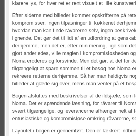
klarere lys, for hver ret er rent visuelt et lille kunstvær
Efter siderne med billeder kommer opskrifterne på rett
kompromisser, ingen tilpasninger til køkkenet derhjemm
hvordan man kan finde råvarerne selv, ingen beskrivels
lignende. Det gør det til lidt af en udfordring at genska
derhjemme, men det er, efter min mening, lige som det
gjort anderledes, ville magien i kompromisløsheden o
Noma eroderes og forsvinde. Men det gør, at det for de
tilgængeligt at spare sammen til et besøg hos Noma en
rekreere retterne derhjemme. Så har man heldigvis nog
billeder at glæde sig over, mens man venter på et be
Bogen afsluttes med beskrivelser af de ildsjæle, som le
Noma. Det er spændende læsning, for råvarer til Noma
svært tilgængelige, og leverancerne afhænger helt af f
entusiastiske og kompromisløse omkring råvarerne, s
Layoutet i bogen er gennemført. Den er lækkert indbund