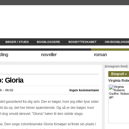
BØGER I STUEN
BOGBLOGGERE
BOGBYTTESKABET
OM BOGBLOGGE
ding
noveller
roman
[instagram-feed]
Biografi »
: Gloria
Virginia Robe
6 – 06:02
Ingen kommentarer
et garanteret fra dig selv. Der er bøger, hvor jeg efter tyve sider
ld da op, det her bliver spændende. Og så er der bøger, hvor
t dog smukt skrevet. ”Gloria” hører til den sidste slags.
 Den unge colombianske Gloria forsøger at finde sin plads i