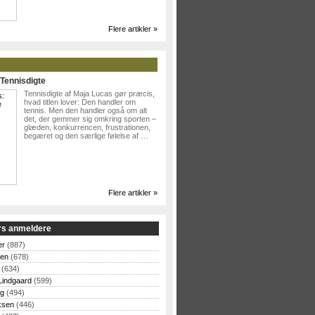
Flere artikler »
Tennisdigte
Tennisdigte af Maja Lucas gør præcis,
hvad titlen lover: Den handler om
tennis. Men den handler også om alt
det, der gemmer sig omkring sporten –
glæden, konkurrencen, frustrationen,
begæret og den særlige følelse af …
Flere artikler »
rs anmeldere
er
(887)
sen
(678)
(634)
Lindgaard
(599)
og
(494)
ksen
(446)