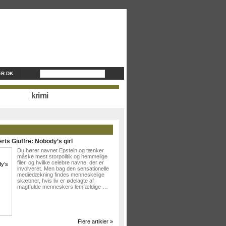
R.DK
krimi
rts Giuffre: Nobody’s girl
Du hører navnet Epstein og tænker
måske mest storpolitik og hemmelige
filer, og hvilke celebre navne, der er
involveret. Men bag den sensationelle
mediedækning findes menneskelige
skæbner, hvis liv er ødelagte af
magtfulde menneskers lemfældige …
Flere artikler »