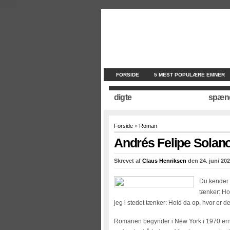
//
//
//
FORSIDE
5 MEST POPULÆRE EMNER
digte
spæn
Forside
»
Roman
Andrés Felipe Solano
Skrevet af
Claus Henriksen
den 24. juni 202
Du kender d
tænker: Ho
jeg i stedet tænker: Hold da op, hvor er de
Romanen begynder i New York i 1970’erne.