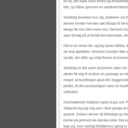
en by, der både lover frihed og ensomhed
lille, og håber gennem en spirituelt inte
Samtidig forelsker hun sig, drømmer om fr
senere vender hendes søn tilbage til hende
længe før hun blev hans mor. Gennem hans
søns forsøg på at forstå det menneske, d
Det er en smuk idé, og jeg synes faktisk, 
de små øjeblikke. Historien handler ikke 
og tab, der stille og roligt former et menne
Samtidig er det svært at komme uden om s
steder fik mig til at læse en passage en e
meget, at handlingen gled lidt i baggrunden
plottet, vil det sandsynligvis være en kvali
udfordret.
Oversættelsen fortjener også et par ord. Pi
Alligevel tog jeg mig selv i flere gange 
spansk. Solano skriver så billedrigt og 
banke på gennem de danske sider. Det er i
tegn på, hvor særligt forfatterens sprog er.