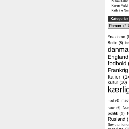
Krista Bauer
Karen Møld
Kathrine No
Kategorier
Kategorier
#nazisme
(
Berlin
(8)
bø
danma
England
fodbold
Frankrig
Italien
(1
kultur
(10)
kærli
mag
mad
(6)
Nor
natur
(6)
r
politik
(9)
Rusland
(
Sovjetunione