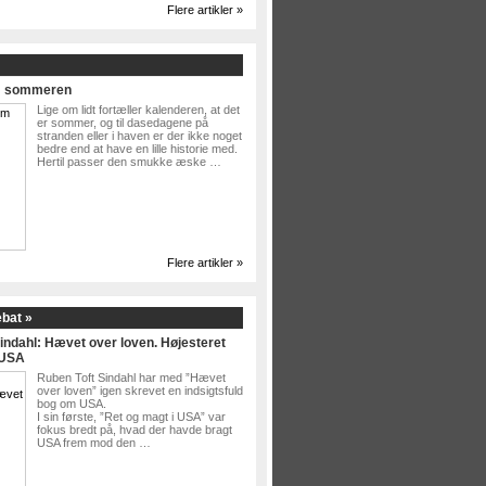
Flere artikler »
Om sommeren
Lige om lidt fortæller kalenderen, at det
er sommer, og til dasedagene på
stranden eller i haven er der ikke noget
bedre end at have en lille historie med.
Hertil passer den smukke æske …
Flere artikler »
ebat »
indahl: Hævet over loven. Højesteret
 USA
Ruben Toft Sindahl har med ”Hævet
over loven” igen skrevet en indsigtsfuld
bog om USA.
I sin første, ”Ret og magt i USA” var
fokus bredt på, hvad der havde bragt
USA frem mod den …