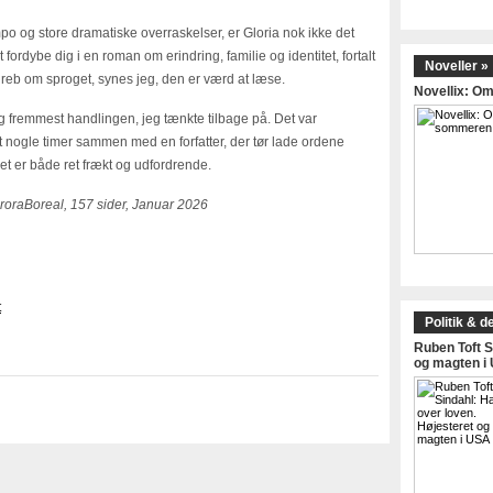
po og store dramatiske overraskelser, er Gloria nok ikke det
t fordybe dig i en roman om erindring, familie og identitet, fortalt
Noveller »
 greb om sproget, synes jeg, den er værd at læse.
Novellix: 
og fremmest handlingen, jeg tænkte tilbage på. Det var
gt nogle timer sammen med en forfatter, der tør lade ordene
et er både ret frækt og udfordrende.
uroraBoreal, 157 sider, Januar 2026
t
Politik & d
Ruben Toft S
og magten i