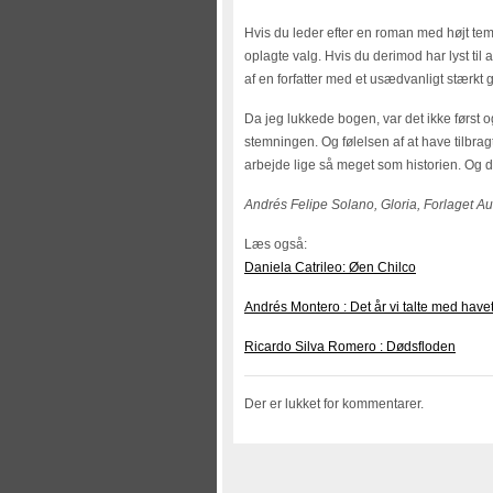
Hvis du leder efter en roman med højt tem
oplagte valg. Hvis du derimod har lyst til a
af en forfatter med et usædvanligt stærkt
Da jeg lukkede bogen, var det ikke først 
stemningen. Og følelsen af at have tilbra
arbejde lige så meget som historien. Og d
Andrés Felipe Solano, Gloria, Forlaget A
Læs også:
Daniela Catrileo: Øen Chilco
Andrés Montero : Det år vi talte med have
Ricardo Silva Romero : Dødsfloden
Der er lukket for kommentarer.