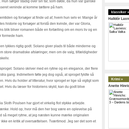
. Hun sørger stadig over sin far, som døde, da hun var ganske
resseret veninde at komme tættere på ham.
klassiker 
emtiden og forsøger at finde ud af, hvem hun selv er. Mange år
Halldór Laxn
s historie og forsøger at forstå den kvinde, der var Gloria,
 blik bliver romanen både en fortælling om en mors liv og en
er formede ham.
den lykkes rigtig godt. Solano giver plads til både minderne og
om store dramatiske afsløringer, men om de valg, tilfældigheder
skeliv.
proget. Solano skriver med en rytme og en elegance, der flere
kstra gang. Indimellem følte jeg dog også, at sproget fyldte så
Krimi »
. Hvis du holder af litteratur, hvor sproget er lige så vigtigt som
Anette Hinr
tet. Hvis du læser for historiens skyld, kan du godt blive
a Sloth Poulsen har gjort et virkelig flot stykke arbejde.
at tænke: Hold op, hvor må den her bog være en oplevelse på
med så meget rytme, at jeg næsten kunne mærke originalen
kke en kritik af oversættelsen. Tværtimod. Jeg ser det som et