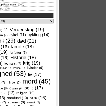
(437)
rup Rasmussen
(200)
rsk
(105)
2. Verdenskrig
(19)
9)
cykling
(14)
cykel
(11)
rn
(7)
rk
(29)
død
(21)
familie
(18)
(16)
(19)
forfatter
(9)
Historie
(18)
(16)
krig
(19)
4)
journalist
(7)
kvinder
(9)
kunst
(6)
kvinde
(6)
ghed
(53)
liv
(17)
mord
(45)
t
(7)
minder
(7)
politi
(17)
ge
(8)
Obama
(6)
ejse
(12)
religion
(10)
sex
(16)
13)
samfund
(10)
spanien
(9)
n
(7)
svensk
(6)