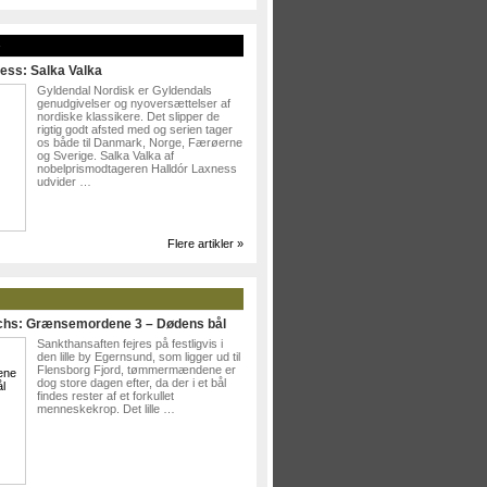
»
ess: Salka Valka
Gyldendal Nordisk er Gyldendals
genudgivelser og nyoversættelser af
nordiske klassikere. Det slipper de
rigtig godt afsted med og serien tager
os både til Danmark, Norge, Færøerne
og Sverige. Salka Valka af
nobelprismodtageren Halldór Laxness
udvider …
Flere artikler »
ichs: Grænsemordene 3 – Dødens bål
Sankthansaften fejres på festligvis i
den lille by Egernsund, som ligger ud til
Flensborg Fjord, tømmermændene er
dog store dagen efter, da der i et bål
findes rester af et forkullet
menneskekrop. Det lille …