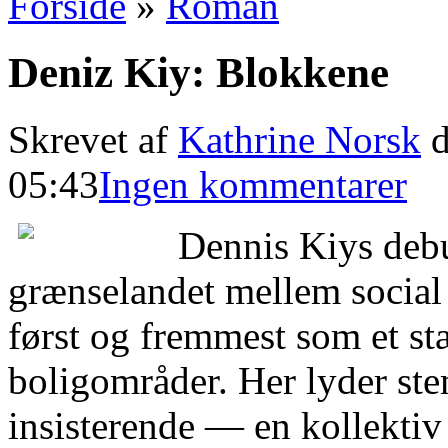
Forside
»
Roman
Deniz Kiy: Blokkene
Skrevet af
Kathrine Norsk
d
05:43
Ingen kommentarer
Dennis Kiys de
grænselandet mellem social
først og fremmest som et stæ
boligområder. Her lyder st
insisterende — en kollektiv