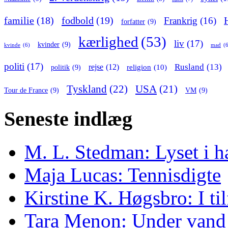
familie
(18)
fodbold
(19)
Frankrig
(16)
forfatter
(9)
kærlighed
(53)
liv
(17)
kvinder
(9)
kvinde
(6)
mad
(
politi
(17)
Rusland
(13)
rejse
(12)
religion
(10)
politik
(9)
Tyskland
(22)
USA
(21)
Tour de France
(9)
VM
(9)
Seneste indlæg
M. L. Stedman: Lyset i h
Maja Lucas: Tennisdigte
Kirstine K. Høgsbro: I ti
Tara Menon: Under vand