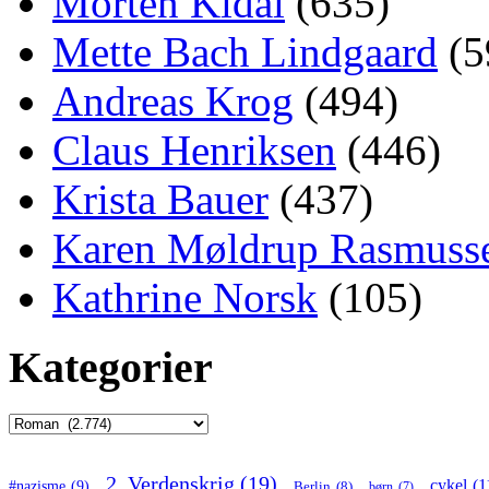
Morten Kidal
(635)
Mette Bach Lindgaard
(5
Andreas Krog
(494)
Claus Henriksen
(446)
Krista Bauer
(437)
Karen Møldrup Rasmuss
Kathrine Norsk
(105)
Kategorier
Kategorier
2. Verdenskrig
(19)
cykel
(1
#nazisme
(9)
Berlin
(8)
børn
(7)