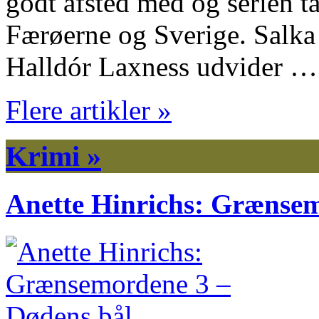
godt afsted med og serien t
Færøerne og Sverige. Salka
Halldór Laxness udvider …
Flere artikler »
Krimi »
Anette Hinrichs: Grænsem