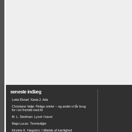
seneste indlæg
Lotta Elstad: Xania 2. Ada
Christiane Vejlø: Pinlige onkler – og andet vi får brug
for i en fremtid med AI
M. L. Stedman: Lyset i havet
Maja Lucas: Tennisdigte
Kirstine K. Høgsbro: I tilfælde af kærlighed