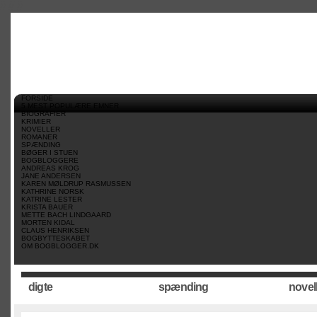
//
//
//
FORSIDE
5 MEST POPULÆRE EMNER
BIOGRAFIER
KRIMIER
NOVELLER
ROMANER
SPÆNDING
BØGER I STUEN
BOGBLOGGERE
ANDREAS KROG
JANE ANDERSEN
KAREN MØLDRUP RASMUSSEN
KATHRINE NORSK
KATRINE LESTER
KRISTA BAUER
METTE BACH LINDGAARD
MORTEN KIDAL
CLAUS HENRIKSEN
BOGBYTTESKABET
OM BOGBLOGGER.DK
digte
spænding
novel