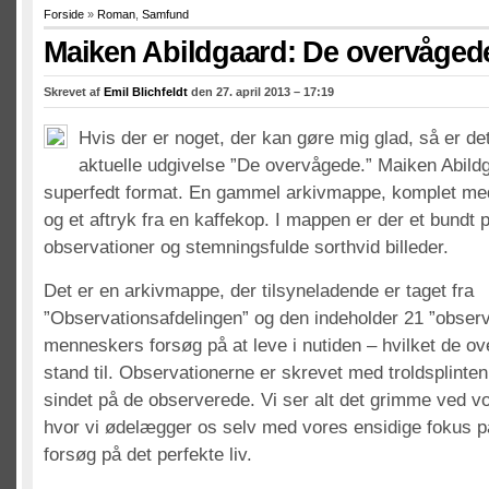
Forside
»
Roman
,
Samfund
Maiken Abildgaard: De overvåged
Skrevet af
Emil Blichfeldt
den 27. april 2013 – 17:19
Hvis der er noget, der kan gøre mig glad, så er d
aktuelle udgivelse ”De overvågede.” Maiken Abild
superfedt format. En gammel arkivmappe, komplet me
og et aftryk fra en kaffekop. I mappen er der et bundt 
observationer og stemningsfulde sorthvid billeder.
Det er en arkivmappe, der tilsyneladende er taget fra
”Observationsafdelingen” og den indeholder 21 ”obser
menneskers forsøg på at leve i nutiden – hvilket de ov
stand til. Observationerne er skrevet med troldsplinten i
sindet på de observerede. Vi ser alt det grimme ved vo
hvor vi ødelægger os selv med vores ensidige fokus p
forsøg på det perfekte liv.