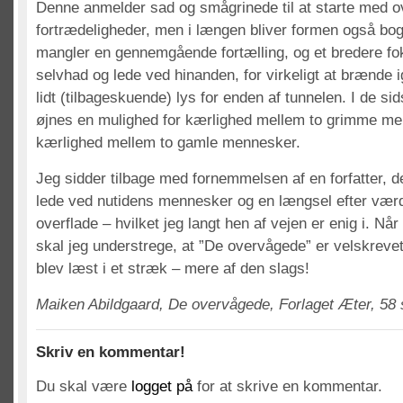
Denne anmelder sad og smågrinede til at starte med ov
fortrædeligheder, men i længen bliver formen også b
mangler en gennemgående fortælling, og et bredere fo
selvhad og lede ved hinanden, for virkeligt at brænde
lidt (tilbageskuende) lys for enden af tunnelen. I de si
øjnes en mulighed for kærlighed mellem to grimme m
kærlighed mellem to gamle mennesker.
Jeg sidder tilbage med fornemmelsen af en forfatter, de
lede ved nutidens mennesker og en længsel efter værd
overflade – hvilket jeg langt hen af vejen er enig i. Når
skal jeg understrege, at ”De overvågede” er velskrevet
blev læst i et stræk – mere af den slags!
Maiken Abildgaard, De overvågede, Forlaget Æter, 58 s
Skriv en kommentar!
Du skal være
logget på
for at skrive en kommentar.