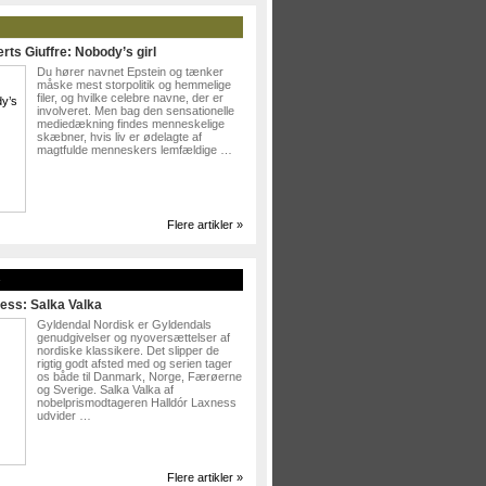
rts Giuffre: Nobody’s girl
Du hører navnet Epstein og tænker
måske mest storpolitik og hemmelige
filer, og hvilke celebre navne, der er
involveret. Men bag den sensationelle
mediedækning findes menneskelige
skæbner, hvis liv er ødelagte af
magtfulde menneskers lemfældige …
Flere artikler »
»
ess: Salka Valka
Gyldendal Nordisk er Gyldendals
genudgivelser og nyoversættelser af
nordiske klassikere. Det slipper de
rigtig godt afsted med og serien tager
os både til Danmark, Norge, Færøerne
og Sverige. Salka Valka af
nobelprismodtageren Halldór Laxness
udvider …
Flere artikler »