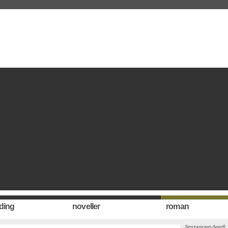
ding
noveller
roman
[instagram-feed]