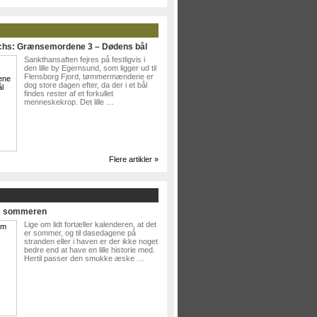
ichs: Grænsemordene 3 – Dødens bål
Sankthansaften fejres på festligvis i
den lille by Egernsund, som ligger ud til
Flensborg Fjord, tømmermændene er
dog store dagen efter, da der i et bål
findes rester af et forkullet
menneskekrop. Det lille …
Flere artikler »
Om sommeren
Lige om lidt fortæller kalenderen, at det
er sommer, og til dasedagene på
stranden eller i haven er der ikke noget
bedre end at have en lille historie med.
Hertil passer den smukke æske …