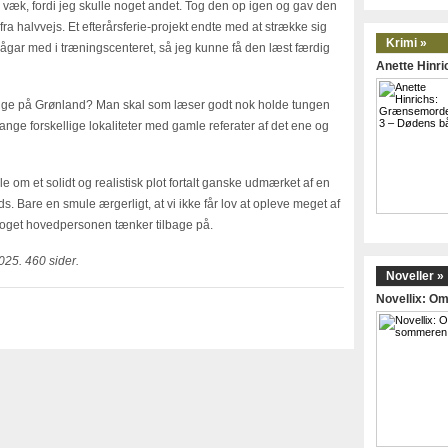
æk, fordi jeg skulle noget andet. Tog den op igen og gav den
fra halvvejs. Et efterårsferie-projekt endte med at strække sig
Krimi »
ågar med i træningscenteret, så jeg kunne få den læst færdig
Anette Hinr
 lige på Grønland? Man skal som læser godt nok holde tungen
nge forskellige lokaliteter med gamle referater af det ene og
le om et solidt og realistisk plot fortalt ganske udmærket af en
ds. Bare en smule ærgerligt, at vi ikke får lov at opleve meget af
 noget hovedpersonen tænker tilbage på.
025. 460 sider.
Noveller »
Novellix: 