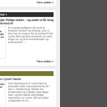
Flere artikler »
ebat »
jlø: Pinlige onkler – og andet vi får brug
tid med AI
Er kunstig intelligens på vej til at
forandre verden i et omfang, som vi
ikke har en chance for at vurdere? Det
synes flere og flere eksperter at være
enige om, og tech-kommentator og
podcastvært …
Flere artikler »
n: Lyset i havet
Tom Sherbourne er vendt hjem til
Australien efter traumatiserende år i
den 1. Verdenskrig. Minder om
lemlæstelse og nytteløs død plager
ham, og livet blandt almindelige
mennesker er svært. Så han griber
muligheden for et …