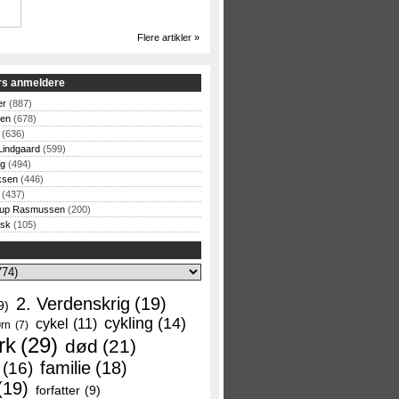
Flere artikler »
rs anmeldere
er
(887)
sen
(678)
(636)
Lindgaard
(599)
og
(494)
ksen
(446)
(437)
rup Rasmussen
(200)
rsk
(105)
2. Verdenskrig
(19)
9)
cykling
(14)
cykel
(11)
rn
(7)
rk
(29)
død
(21)
familie
(18)
(16)
(19)
forfatter
(9)