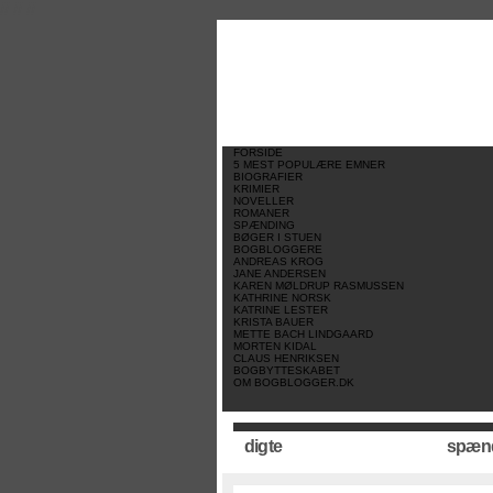
//
//
//
FORSIDE
5 MEST POPULÆRE EMNER
BIOGRAFIER
KRIMIER
NOVELLER
ROMANER
SPÆNDING
BØGER I STUEN
BOGBLOGGERE
ANDREAS KROG
JANE ANDERSEN
KAREN MØLDRUP RASMUSSEN
KATHRINE NORSK
KATRINE LESTER
KRISTA BAUER
METTE BACH LINDGAARD
MORTEN KIDAL
CLAUS HENRIKSEN
BOGBYTTESKABET
OM BOGBLOGGER.DK
digte
spæn