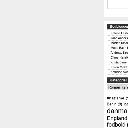
Bogblogge
Katrine Lest
Jane Ander
Morten Kidal
Mette Bach 
Andreas Kr
Claus Henri
Krista Bauer
Karen Møld
Kathrine No
Kategorier
Kategorier
#nazisme
(
Berlin
(8)
bø
danma
England
fodbold