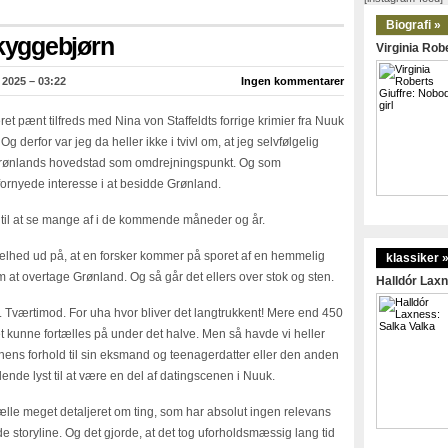
Biografi »
Skyggebjørn
Virginia Robe
2025 – 03:22
Ingen kommentarer
et pænt tilfreds med Nina von Staffeldts forrige krimier fra Nuuk
g derfor var jeg da heller ikke i tvivl om, at jeg selvfølgelig
Grønlands hovedstad som omdrejningspunkt. Og som
 fornyede interesse i at besidde Grønland.
 til at se mange af i de kommende måneder og år.
enkelhed ud på, at en forsker kommer på sporet af en hemmelig
klassiker 
at overtage Grønland. Og så går det ellers over stok og sten.
Halldór Laxn
ikke. Tværtimod. For uha hvor bliver det langtrukkent! Mere end 450
enet kunne fortælles på under det halve. Men så havde vi heller
onens forhold til sin eksmand og teenagerdatter eller den anden
ende lyst til at være en del af datingscenen i Nuuk.
tælle meget detaljeret om ting, som har absolut ingen relevans
e storyline. Og det gjorde, at det tog uforholdsmæssig lang tid