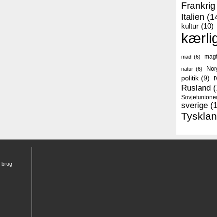
Frankrig
Italien
(1
kultur
(10)
kærli
mag
mad
(6)
Nor
natur
(6)
r
politik
(9)
Rusland
(
Sovjetunione
sverige
(
Tyskla
r brug