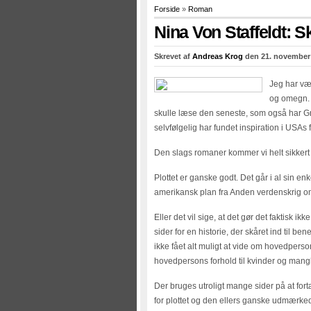
Forside
»
Roman
Nina Von Staffeldt: 
Skrevet af
Andreas Krog
den 21. november 
Jeg har vær
og omegn. O
skulle læse den seneste, som også har 
selvfølgelig har fundet inspiration i USAs
Den slags romaner kommer vi helt sikkert
Plottet er ganske godt. Det går i al sin 
amerikansk plan fra Anden verdenskrig om 
Eller det vil sige, at det gør det faktisk 
sider for en historie, der skåret ind til b
ikke fået alt muligt at vide om hovedpers
hovedpersons forhold til kvinder og mangl
Der bruges utroligt mange sider på at for
for plottet og den ellers ganske udmærked