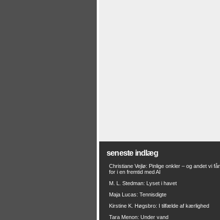
seneste indlæg
Christiane Vejlø: Pinlige onkler – og andet vi få
for i en fremtid med AI
M. L. Stedman: Lyset i havet
Maja Lucas: Tennisdigte
Kirstine K. Høgsbro: I tilfælde af kærlighed
Tara Menon: Under vand