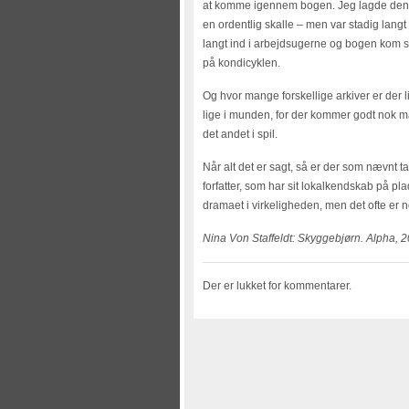
at komme igennem bogen. Jeg lagde den v
en ordentlig skalle – men var stadig langt 
langt ind i arbejdsugerne og bogen kom s
på kondicyklen.
Og hvor mange forskellige arkiver er der
lige i munden, for der kommer godt nok ma
det andet i spil.
Når alt det er sagt, så er der som nævnt ta
forfatter, som har sit lokalkendskab på pla
dramaet i virkeligheden, men det ofte er
Nina Von Staffeldt: Skyggebjørn. Alpha, 2
Der er lukket for kommentarer.