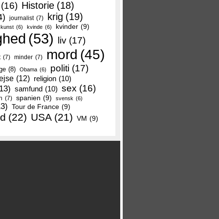
Historie
(18)
(16)
krig
(19)
4)
journalist
(7)
kvinder
(9)
kunst
(6)
kvinde
(6)
ghed
(53)
liv
(17)
mord
(45)
t
(7)
minder
(7)
politi
(17)
ge
(8)
Obama
(6)
ejse
(12)
religion
(10)
sex
(16)
13)
samfund
(10)
spanien
(9)
n
(7)
svensk
(6)
13)
Tour de France
(9)
nd
(22)
USA
(21)
VM
(9)