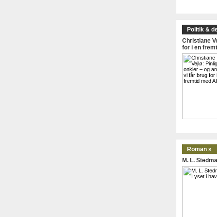
Politik & d
Christiane Ve
for i en frem
Roman »
M. L. Stedma