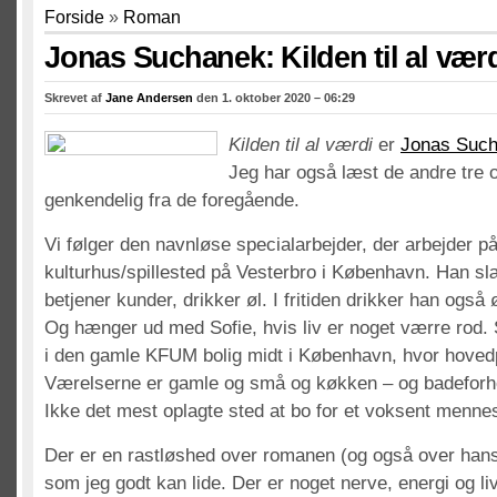
Forside
»
Roman
Jonas Suchanek: Kilden til al vær
Skrevet af
Jane Andersen
den 1. oktober 2020 – 06:29
Kilden til al værdi
er
Jonas Suc
Jeg har også læst de andre tre 
genkendelig fra de foregående.
Vi følger den navnløse specialarbejder, der arbejder 
kulturhus/spillested på Vesterbro i København. Han sl
betjener kunder, drikker øl. I fritiden drikker han også 
Og hænger ud med Sofie, hvis liv er noget værre rod. S
i den gamle KFUM bolig midt i København, hvor hoved
Værelserne er gamle og små og køkken – og badeforh
Ikke det mest oplagte sted at bo for et voksent menne
Der er en rastløshed over romanen (og også over han
som jeg godt kan lide. Der er noget nerve, energi og li