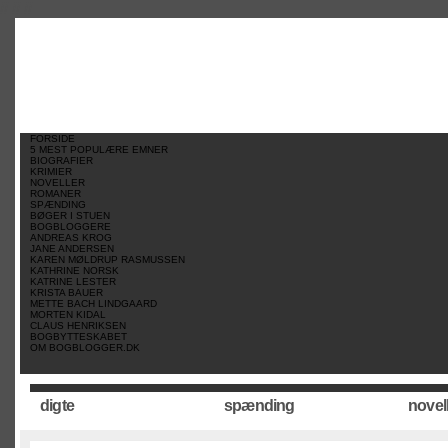
//
//
//
FORSIDE
5 MEST POPULÆRE EMNER
BIOGRAFIER
KRIMIER
NOVELLER
ROMANER
SPÆNDING
BØGER I STUEN
BOGBLOGGERE
ANDREAS KROG
JANE ANDERSEN
KAREN MØLDRUP RASMUSSEN
KATHRINE NORSK
KATRINE LESTER
KRISTA BAUER
METTE BACH LINDGAARD
MORTEN KIDAL
CLAUS HENRIKSEN
BOGBYTTESKABET
OM BOGBLOGGER.DK
digte
spænding
novel