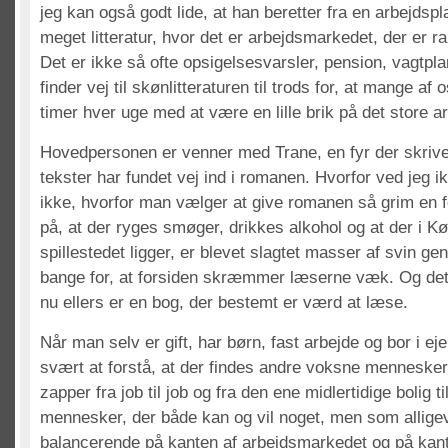
jeg kan også godt lide, at han beretter fra en arbejdspl
meget litteratur, hvor det er arbejdsmarkedet, der er 
Det er ikke så ofte opsigelsesvarsler, pension, vagtpla
finder vej til skønlitteraturen til trods for, at mange af
timer hver uge med at være en lille brik på det store 
Hovedpersonen er venner med Trane, en fyr der skrive
tekster har fundet vej ind i romanen. Hvorfor ved jeg i
ikke, hvorfor man vælger at give romanen så grim en 
på, at der ryges smøger, drikkes alkohol og at der i K
spillestedet ligger, er blevet slagtet masser af svin g
bange for, at forsiden skræmmer læserne væk. Og det
nu ellers er en bog, der bestemt er værd at læse.
Når man selv er gift, har børn, fast arbejde og bor i ej
svært at forstå, at der findes andre voksne mennesker 
zapper fra job til job og fra den ene midlertidige bolig 
mennesker, der både kan og vil noget, men som alligev
balancerende på kanten af arbejdsmarkedet og på kant