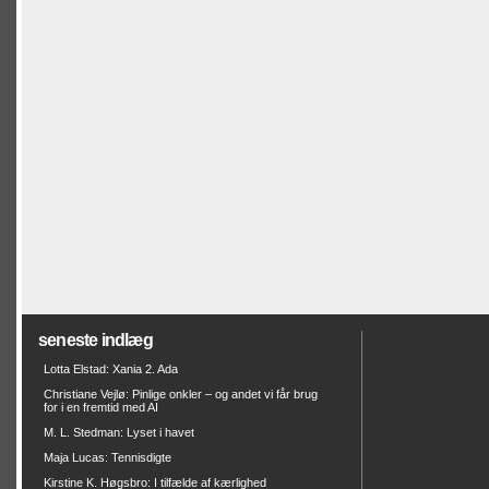
seneste indlæg
Lotta Elstad: Xania 2. Ada
Christiane Vejlø: Pinlige onkler – og andet vi får brug
for i en fremtid med AI
M. L. Stedman: Lyset i havet
Maja Lucas: Tennisdigte
Kirstine K. Høgsbro: I tilfælde af kærlighed