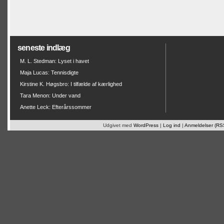
seneste indlæg
M. L. Stedman: Lyset i havet
Maja Lucas: Tennisdigte
Kirstine K. Høgsbro: I tilfælde af kærlighed
Tara Menon: Under vand
Anette Leck: Efterårssommer
Udgivet med
WordPress
|
Log ind
|
Anmeldelser (RS