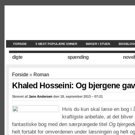
//
//
//
FORSIDE
5 MEST POPULÆRE EMNER
BØGER I STUEN
BOGBLOG
digte
spænding
novel
Forside
»
Roman
Khaled Hosseini: Og bjergene gav
Skrevet af
Jane Andersen
den 18. september 2013 – 07:21
Hvis du kun skal læse en bog i år
kraftigste anbefale, at det blive
fantastiske bog med den særprægede titel
Og bjerged
helt fortabt for omverdenen under læsningen og helt og