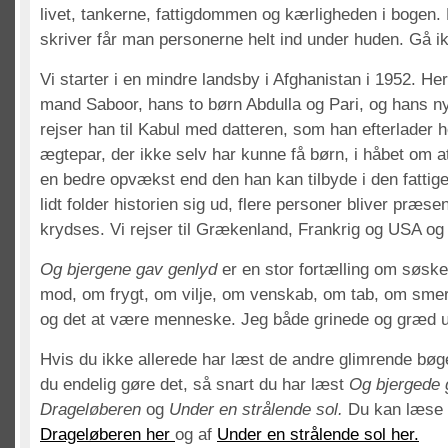
livet, tankerne, fattigdommen og kærligheden i bogen.
skriver får man personerne helt ind under huden. Gå ik
Vi starter i en mindre landsby i Afghanistan i 1952. He
mand Saboor, hans to børn Abdulla og Pari, og hans n
rejser han til Kabul med datteren, som han efterlader
ægtepar, der ikke selv har kunne få børn, i håbet om a
en bedre opvækst end den han kan tilbyde i den fattige 
lidt folder historien sig ud, flere personer bliver præse
krydses. Vi rejser til Grækenland, Frankrig og USA o
Og bjergene gav genlyd
er en stor fortælling om søsk
mod, om frygt, om vilje, om venskab, om tab, om smert
og det at være menneske. Jeg både grinede og græd 
Hvis du ikke allerede har læst de andre glimrende bøge
du endelig gøre det, så snart du har læst
Og bjergede 
Drageløberen
og
Under en strålende sol.
Du kan læse 
Drageløberen her
og af
Under en strålende sol her.