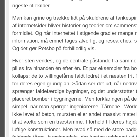
rigeste oliekilder.
Man kan grine og trække lidt på skuldrene af tankespi
af internetsider bliver historier og teorier om samme
formidlet. Og når internettet i stigende grad er mange 
information, må emnet tages alvorligt og researches, 
Og det gør Retsbo på forbilledlig vis.
Hver sten vendes, og de centrale påstande fra samm
pilles fra hinanden én efter én. Et par eksempler fra 
kollaps: de to tvillingetårne faldt lodret i et næsten frit
for deres egen grundplan. Sådan ser det ud, når nedri
sprænger faldefærdige bygninger, og det understøtter t
placeret bomber i bygningerne. Men forklaringen på dett
simpel, når man spørger ingeniørerne. Tårnene i Worl
ikke lavet af beton, mursten eller andet massivt mater
til at vælte som en træstamme. I forhold til deres højde
luftige konstruktioner. Men hvad så med de store padd