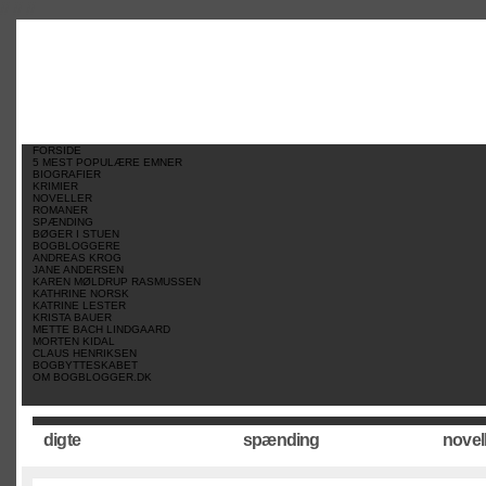
//
//
//
FORSIDE
5 MEST POPULÆRE EMNER
BIOGRAFIER
KRIMIER
NOVELLER
ROMANER
SPÆNDING
BØGER I STUEN
BOGBLOGGERE
ANDREAS KROG
JANE ANDERSEN
KAREN MØLDRUP RASMUSSEN
KATHRINE NORSK
KATRINE LESTER
KRISTA BAUER
METTE BACH LINDGAARD
MORTEN KIDAL
CLAUS HENRIKSEN
BOGBYTTESKABET
OM BOGBLOGGER.DK
digte
spænding
novel