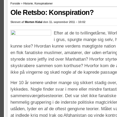
Forside
»
Historie
,
Konspirationer
Ole Retsbo: Konspiration?
Skrevet af
Morten Kidal
den 11. september 2011 – 10:02
Efter at de to tvillingetårne, Wo
i grus, spurgte mange sig selv, 
kunne ske? Hvordan kunne verdens mægtigste nation b
en flok fanatiske muslimer, amatører, der uden erfarin
styrede store jetfly ind over Manhattan? Hvorfor styrte
skyskrabere sammen som korthuse? Hvorfor kom de a
ikke på vingerne og skød nogle af de kaprede passage
Her 10 år senere undrer mange sig sikkert stadig over
lykkedes. Nogle finder svar i mere eller mindre fantast
sammensværgelsesteorier. Det var slet ikke fanatisk
hemmelig gruppering i de inderste politiske magtcirkler
udåden, lyder en af de oftest gengivne teorier. Målet va
at indlede krig mod Irak og Afghanistan og vinde kontr