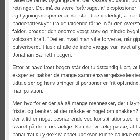
faldende tårne, bygningsdele, der kastes voldsomt ud til
retninger. Det må da være forårsaget af eksplosioner! 
og bygningseksperter er det slet ikke underligt, at de
paddehatteskyer fra de faldende tårne. Når den øverst
falder, presser den enorme vægt støv og mindre bygni
voldsom kraft. ”Det er, hvad man ville forvente, når g
pulveriseret. Husk at alle de indre vægge var lavet af 
Jonathan Barnett i bogen.
Efter at have læst bogen står det fuldstændig klart, a
eksperter bakker de mange sammensværgelsesteorier 
udtalelser og henvisninger til personer er frit opfundne,
manipulation.
Men hvorfor er der så så mange mennesker, der tilsyn
fristet og tænker, at der måske er noget om snakken? 
der altid er noget besnærende ved konspirationsteorier
svaret på det uforståelige. Kan det virkelig passe, at 
banal trafikulykke? Michael Jackson kunne da ikke en