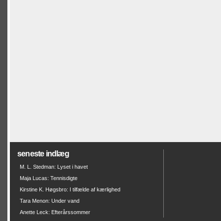
seneste indlæg
M. L. Stedman: Lyset i havet
Maja Lucas: Tennisdigte
Kirstine K. Høgsbro: I tilfælde af kærlighed
Tara Menon: Under vand
Anette Leck: Efterårssommer