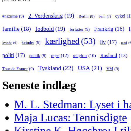
2. Verdenskrig
(19)
cykel
(1
#nazisme
(9)
Berlin
(8)
børn
(7)
familie
(18)
fodbold
(19)
Frankrig
(16)
forfatter
(9)
kærlighed
(53)
liv
(17)
kvinder
(9)
kvinde
(6)
mad
(
politi
(17)
Rusland
(13)
rejse
(12)
religion
(10)
politik
(9)
Tyskland
(22)
USA
(21)
Tour de France
(9)
VM
(9)
Seneste indlæg
M. L. Stedman: Lyset i h
Maja Lucas: Tennisdigte
Kirstine K. Høgsbro: I ti