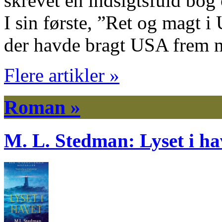
skrevet en indsigtsfuld bo
I sin første, ”Ret og magt 
der havde bragt USA frem
Flere artikler »
Roman »
M. L. Stedman: Lyset i ha