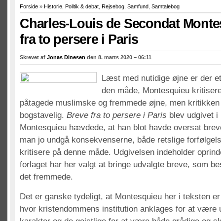
Forside
»
Historie
,
Politik & debat
,
Rejsebog
,
Samfund
,
Samtalebog
Charles-Louis de Secondat Monte
fra to persere i Paris
Skrevet af
Jonas Dinesen
den 8. marts 2020 – 06:11
Læst med nutidige øjne er der et
den måde, Montesquieu kritiser
påtagede muslimske og fremmede øjne, men kritikken e
bogstavelig.
Breve fra to persere i Paris
blev udgivet i
Montesquieu hævdede, at han blot havde oversat brev
man jo undgå konsekvenserne, både retslige forfølgels
kritisere på denne måde. Udgivelsen indeholder oprind
forlaget har her valgt at bringe udvalgte breve, som 
det fremmede.
Det er ganske tydeligt, at Montesquieu her i teksten er k
hvor kristendommens institution anklages for at være