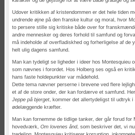
karakter og de gejstlige for at være både grådige og sk
Udover kritikken af kristendommen er det hele tiden m
undrende øjne på den franske kultur og moral, hvor Mo
to persere stille sig kritiske både over for franskmænde
andre mennesker og deres forhold til samfund og forva
må indeholde af overfladiskhed og forherligelse af de y
helt ulig dagens samfund.
Man kan tydeligt se ligheder i ideer hos Montesquieu 
som nævnes i forordet. Hos Holberg ses også en kritik 
hans faste holdepunkter var mådehold.
Dette tema nævner perserne i brevene ved flere lejlig
et af de store onder, der kan fordærve et samfund. He
Jeppe på bjerget
, kommer det allertydeligst til udtryk 
ødelæggende kræfter.
Man kan fornemme de tidlige tanker, der går forud for
hovedværk,
Om lovenes ånd
, som beskriver det, vi 
tredeling. Montesquieu kritiserer korruption, inkompet