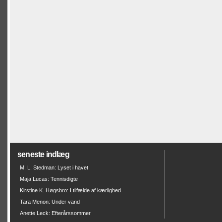
seneste indlæg
M. L. Stedman: Lyset i havet
Maja Lucas: Tennisdigte
Kirstine K. Høgsbro: I tilfælde af kærlighed
Tara Menon: Under vand
Anette Leck: Efterårssommer