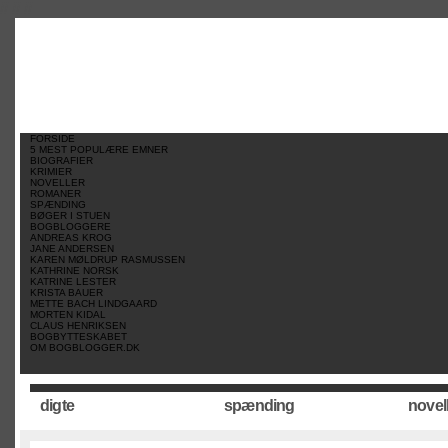
//
//
//
FORSIDE
5 MEST POPULÆRE EMNER
BIOGRAFIER
KRIMIER
NOVELLER
ROMANER
SPÆNDING
BØGER I STUEN
BOGBLOGGERE
ANDREAS KROG
JANE ANDERSEN
KAREN MØLDRUP RASMUSSEN
KATHRINE NORSK
KATRINE LESTER
KRISTA BAUER
METTE BACH LINDGAARD
MORTEN KIDAL
CLAUS HENRIKSEN
BOGBYTTESKABET
OM BOGBLOGGER.DK
digte
spænding
novel