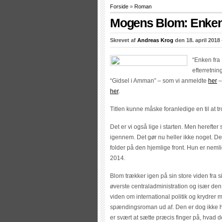
Forside
»
Roman
Mogens Blom: Enken 
Skrevet af
Andreas Krog
den 18. april 2018 
“Enken fra 
efterretnin
“Gidsel i Amman” – som vi anmeldte
her
–
her
.
Titlen kunne måske foranledige en til at tr
Det er vi også lige i starten. Men herefter
igennem. Det gør nu heller ikke noget. De
folder på den hjemlige front. Hun er nem
2014.
Blom trækker igen på sin store viden fra 
øverste centraladministration og især den
viden om international politik og krydrer 
spændingsroman ud af. Den er dog ikke h
er svært at sætte præcis finger på, hvad 