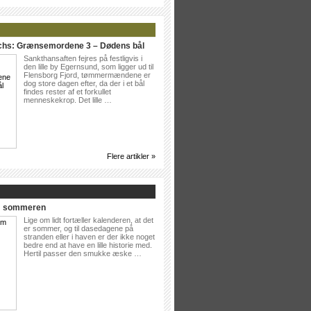
ichs: Grænsemordene 3 – Dødens bål
Sankthansaften fejres på festligvis i
den lille by Egernsund, som ligger ud til
Flensborg Fjord, tømmermændene er
dog store dagen efter, da der i et bål
findes rester af et forkullet
menneskekrop. Det lille …
Flere artikler »
Om sommeren
Lige om lidt fortæller kalenderen, at det
er sommer, og til dasedagene på
stranden eller i haven er der ikke noget
bedre end at have en lille historie med.
Hertil passer den smukke æske …