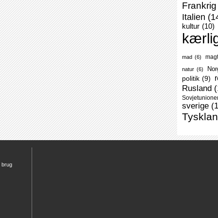
Frankrig
Italien
(1
kultur
(10)
kærli
mag
mad
(6)
Nor
natur
(6)
r
politik
(9)
Rusland
(
Sovjetunione
sverige
(
Tyskla
r brug