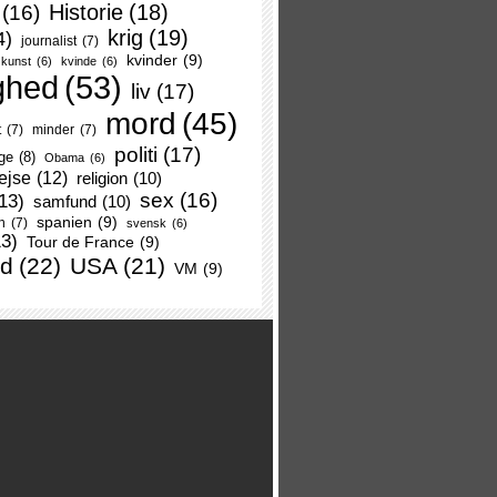
Historie
(18)
(16)
krig
(19)
4)
journalist
(7)
kvinder
(9)
kunst
(6)
kvinde
(6)
ghed
(53)
liv
(17)
mord
(45)
t
(7)
minder
(7)
politi
(17)
ge
(8)
Obama
(6)
ejse
(12)
religion
(10)
sex
(16)
13)
samfund
(10)
spanien
(9)
n
(7)
svensk
(6)
13)
Tour de France
(9)
nd
(22)
USA
(21)
VM
(9)