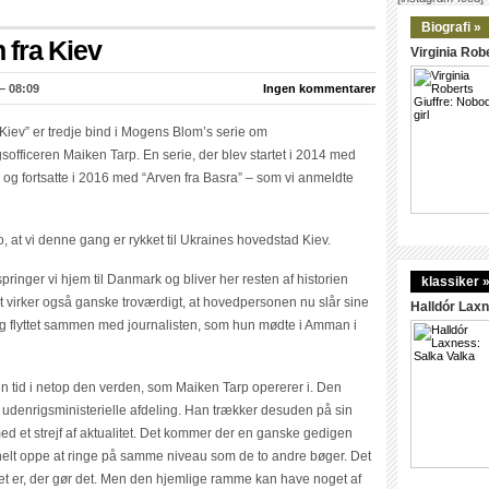
Biografi »
fra Kiev
Virginia Robe
– 08:09
Ingen kommentarer
Kiev” er tredje bind i Mogens Blom’s serie om
gsofficeren Maiken Tarp. En serie, der blev startet i 2014 med
 og fortsatte i 2016 med “Arven fra Basra” – som vi anmeldte
o, at vi denne gang er rykket til Ukraines hovedstad Kiev.
 springer vi hjem til Danmark og bliver her resten af historien
klassiker 
t virker også ganske troværdigt, at hovedpersonen nu slår sine
Halldór Laxn
lig flyttet sammen med journalisten, som hun mødte i Amman i
sin tid i netop den verden, som Maiken Tarp opererer i. Den
 udenrigsministerielle afdeling. Han trækker desuden på sin
med et strejf af aktualitet. Det kommer der en ganske gedigen
elt oppe at ringe på samme niveau som de to andre bøger. Det
det er, der gør det. Men den hjemlige ramme kan have noget af