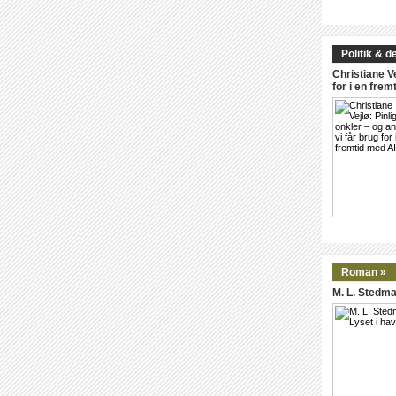
Politik & d
Christiane Ve
for i en frem
Roman »
M. L. Stedma