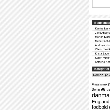
Bogblogge
Katrine Lest
Jane Ander
Morten Kidal
Mette Bach 
Andreas Kr
Claus Henri
Krista Bauer
Karen Møld
Kathrine No
Kategorier
Kategorier
#nazisme
(
Berlin
(8)
bø
danma
England
fodbold