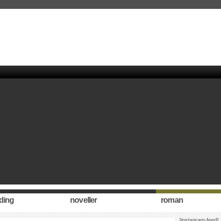
ding
noveller
roman
[instagram-feed]