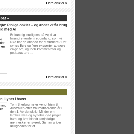
Flere artikler »
ebat »
jlø: Pinlige onkler – og andet vi får brug
tid med AI
Er kunstig intelligens på vej til at
forandre verden i et omfang, som vi
ikke har en chance for at vurdere? Det
synes flere og flere eksperter at være
enige om, og tech-kommentator og
podcastvært …
Flere artikler »
n: Lyset i havet
Tom Sherbourne er vendt hjem til
Australien efter traumatiserende år i
den 1. Verdenskrig. Minder om
lemlæstelse og nytteløs død plager
ham, og livet blandt almindelige
mennesker er svært. Så han griber
muligheden for et …