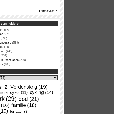
Flere artikler »
rs anmeldere
er
(887)
sen
(678)
(636)
Lindgaard
(599)
og
(494)
ksen
(446)
(437)
rup Rasmussen
(200)
rsk
(105)
2. Verdenskrig
(19)
9)
cykling
(14)
cykel
(11)
rn
(7)
rk
(29)
død
(21)
familie
(18)
(16)
(19)
forfatter
(9)