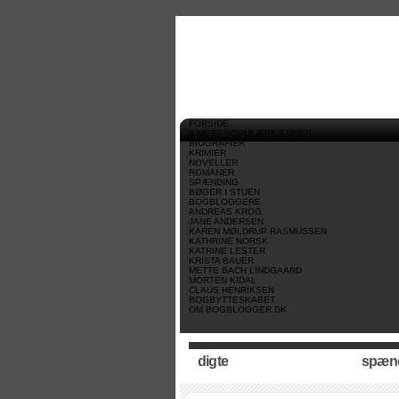
//
//
//
FORSIDE
5 MEST POPULÆRE EMNER
BIOGRAFIER
KRIMIER
NOVELLER
ROMANER
SPÆNDING
BØGER I STUEN
BOGBLOGGERE
ANDREAS KROG
JANE ANDERSEN
KAREN MØLDRUP RASMUSSEN
KATHRINE NORSK
KATRINE LESTER
KRISTA BAUER
METTE BACH LINDGAARD
MORTEN KIDAL
CLAUS HENRIKSEN
BOGBYTTESKABET
OM BOGBLOGGER.DK
digte
spæn