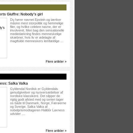
rts Giuffre: Nobody’s girl
Du hører navnet Epstein og tænker
måske mest storpolitik og hemmelige
filer, og hvilke celebre navne, der er
involveret. Men bag den sensationelle
mediedækning findes menneskelige
skæbner, hvis liv er ødelagte af
magtfulde menneskers lemfældige …
Flere artikler »
»
ess: Salka Valka
Gyldendal Nordisk er Gyldendals
genudgivelser og nyoversættelser af
nordiske klassikere. Det slipper de
rigtig godt afsted med og serien tager
os både til Danmark, Norge, Færøerne
og Sverige. Salka Valka af
nobelprismodtageren Halldór Laxness
udvider …
Flere artikler »