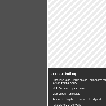
seneste indlæg
Christiane Vejlø: Pinlige onkler – og andet vi få
for i en fremtid med AI
M. L. Stedman: Lyset i havet
Maja Lucas: Tennisdigte
Kirstine K. Høgsbro: I tilfælde af kærlighed
Tara Menon: Under vand